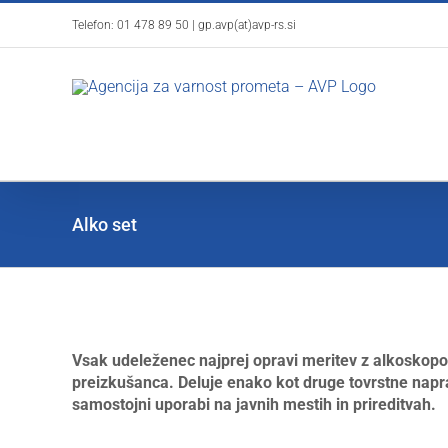
Skip
Telefon:
01 478 89 50
|
gp.avp(at)avp-rs.si
to
content
Alko set
Vsak udeleženec najprej opravi meritev z alkoskop
preizkušanca. Deluje enako kot druge tovrstne naprave
samostojni uporabi na javnih mestih in prireditvah.