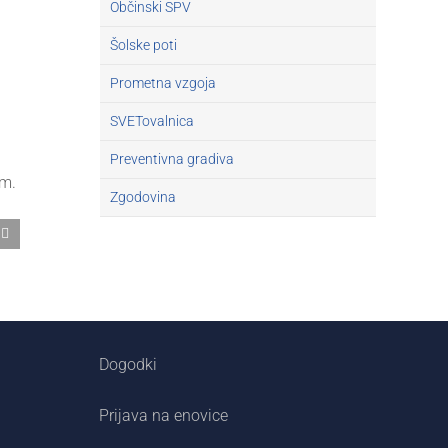
Občinski SPV
Šolske poti
Prometna vzgoja
SVETovalnica
Preventivna gradiva
em.
Zgodovina
Dogodki
Prijava na enovice