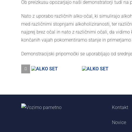
Ob preizkusu opozarjajo naši demonstratorji tudi na 
Nato z uporabo različnih alko-očal, ki simulirajo alko
med različnimi stopnjami alkoholiziranosti, ter različ
najprej brez očal in nato z različnimi očali, da vidi
končanih vajah pokomentiramo stanje in primerjamo r
Demonstracijski pripomočki se uporabljajo od srednje š
Kontakt
Novice