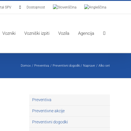
tal SPV
Dostopnost
Vozniki
Vozniški izpiti
Vozila
Agencija
Domov
Preventiva
Preventivni dogodki
Naprave
Alko set
Preventiva
Preventivne akcije
Preventivni dogodki