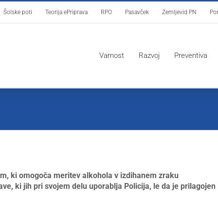
Šolske poti
Teorija ePriprava
RPO
Pasavček
Zemljevid PN
Por
Varnost
Razvoj
Preventiva
om, ki omogoča meritev alkohola v izdihanem zraku
, ki jih pri svojem delu uporablja Policija, le da je prilagojen