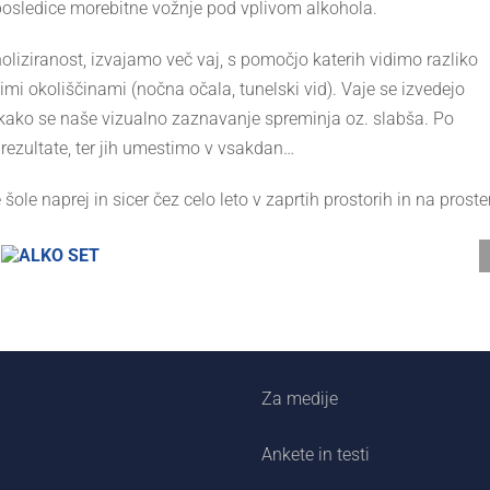
posledice morebitne vožnje pod vplivom alkohola.
holiziranost, izvajamo več vaj, s pomočjo katerih vidimo razliko
nimi okoliščinami (nočna očala, tunelski vid). Vaje se izvedejo
mo kako se naše vizualno zaznavanje spreminja oz. slabša. Po
ezultate, ter jih umestimo v vsakdan…
ole naprej in sicer čez celo leto v zaprtih prostorih in na prost
Za medije
Ankete in testi