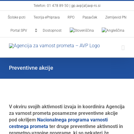
Skip
Telefon:
01 478 89 50
|
gp.avp(at)avp-rs.si
to
Šolske poti
Teorija ePriprava
RPO
Pasavček
Zemljevid PN
content
Portal SPV
Dostopnost
Preventivne akcije
V okviru svojih aktivnosti izvaja in koordinira Agencija
za varnost prometa posamezne preventivne akcije
pod okriljem
Nacionalnega programa varnosti
cestnega prometa
ter druge preventivne aktivnosti in
prometno-vzgojne programe, ki so nekateri že