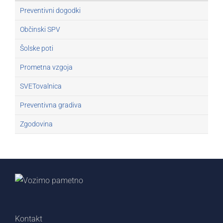
Preventivni dogodki
Občinski SPV
Šolske poti
Prometna vzgoja
SVETovalnica
Preventivna gradiva
Zgodovina
Kontakt