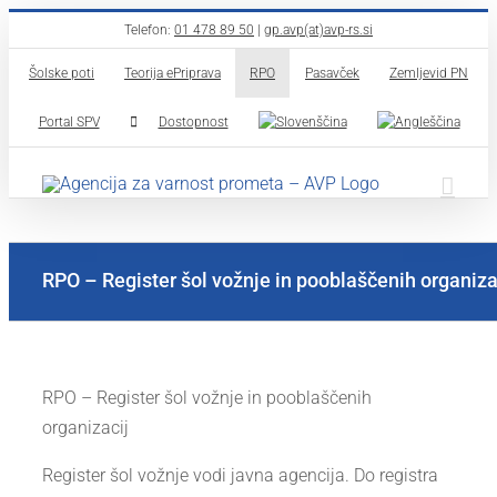
Skip
Telefon:
01 478 89 50
|
gp.avp(at)avp-rs.si
to
Šolske poti
Teorija ePriprava
RPO
Pasavček
Zemljevid PN
content
Portal SPV
Dostopnost
RPO – Register šol vožnje in pooblaščenih organiza
RPO – Register šol vožnje in pooblaščenih
organizacij
Register šol vožnje vodi javna agencija. Do registra