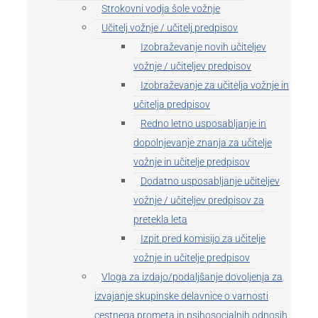
Strokovni vodja šole vožnje
Učitelj vožnje / učitelj predpisov
Izobraževanje novih učiteljev
vožnje / učiteljev predpisov
Izobraževanje za učitelja vožnje in
učitelja predpisov
Redno letno usposabljanje in
dopolnjevanje znanja za učitelje
vožnje in učitelje predpisov
Dodatno usposabljanje učiteljev
vožnje / učiteljev predpisov za
pretekla leta
Izpit pred komisijo za učitelje
vožnje in učitelje predpisov
Vloga za izdajo/podaljšanje dovoljenja za
izvajanje skupinske delavnice o varnosti
cestnega prometa in psihosocialnih odnosih