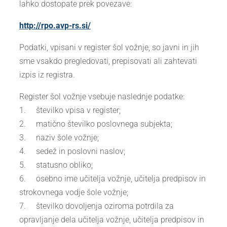
lahko dostopate prek povezave:
http://rpo.avp-rs.si/
Podatki, vpisani v register šol vožnje, so javni in jih
sme vsakdo pregledovati, prepisovati ali zahtevati
izpis iz registra.
Register šol vožnje vsebuje naslednje podatke:
1. številko vpisa v register;
2. matično številko poslovnega subjekta;
3. naziv šole vožnje;
4. sedež in poslovni naslov;
5. statusno obliko;
6. osebno ime učitelja vožnje, učitelja predpisov in
strokovnega vodje šole vožnje;
7. številko dovoljenja oziroma potrdila za
opravljanje dela učitelja vožnje, učitelja predpisov in