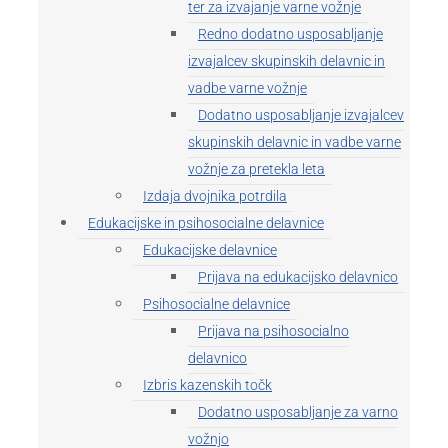
ter za izvajanje varne vožnje
Redno dodatno usposabljanje
izvajalcev skupinskih delavnic in
vadbe varne vožnje
Dodatno usposabljanje izvajalcev
skupinskih delavnic in vadbe varne
vožnje za pretekla leta
Izdaja dvojnika potrdila
Edukacijske in psihosocialne delavnice
Edukacijske delavnice
Prijava na edukacijsko delavnico
Psihosocialne delavnice
Prijava na psihosocialno
delavnico
Izbris kazenskih točk
Dodatno usposabljanje za varno
vožnjo