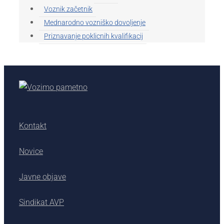
Voznik začetnik
Mednarodno vozniško dovoljenje
Priznavanje poklicnih kvalifikacij
Kontakt
Novice
Javne objave
Sindikat AVP