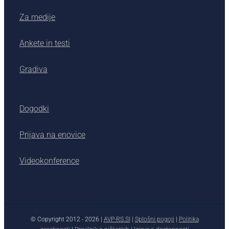
Za medije
Ankete in testi
Gradiva
Dogodki
Prijava na enovice
Videokonference
© Copyright 2012 -
2026 |
AVP-RS.SI
|
Splošni pogoji
|
Politika