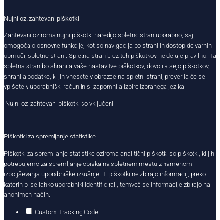
Nujni oz. zahtevani piškotki
Zahtevani oziroma nujni piškotki naredijo spletno stran uporabno, saj
omogočajo osnovne funkcije, kot so navigacija po strani in dostop do varnih
območij spletne strani. Spletna stran brez teh piškotkov ne deluje pravilno. Ta
spletna stran bo shranila vaše nastavitve piškotkov, dovolila sejo piškotkov,
shranila podatke, ki jih vnesete v obrazce na spletni strani, preverila če se
vpišete v uporabniški račun in si zapomnila izbiro izbranega jezika
Nujni oz. zahtevani piškotki so vključeni
Piškotki za spremljanje statistike
Piškotki za spremljanje statistike oziroma analitični piškotki so piškotki, ki jih
potrebujemo za spremljanje obiska na spletnem mestu z namenom
izboljševanja uporabniške izkušnje. Ti piškotki ne zbirajo informacij, preko
katerih bi se lahko uporabniki identificirali, temveč se informacije zbirajo na
anonimen način.
Custom Tracking Code