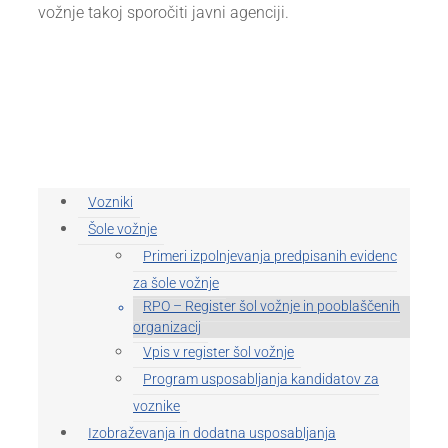
vožnje takoj sporočiti javni agenciji.
Vozniki
Šole vožnje
Primeri izpolnjevanja predpisanih evidenc
za šole vožnje
RPO – Register šol vožnje in pooblaščenih
organizacij
Vpis v register šol vožnje
Program usposabljanja kandidatov za
voznike
Izobraževanja in dodatna usposabljanja