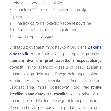
strokovnega vodje šole vožnje;
8. naslov učilnice, kjer šola vožnje opravlja
dejavnost;
9. naslov oziroma lokacijo vadbene površine;
10. kategorije, za katere je registrirana;
11. datum vpisa v register.
V skladu z dvanajstim odstavkom 39. člena
Zakona
o voznikih
mora šola vožnje prek spletnega mesta
najmanj dva dni pred začetkom usposabljanja
obvestiti javno agencijo o kraju in času izvajanja
posameznega dela teoretičnega dela usposabljnaja
kandidatov za voznike. Pred začetkom
usposabljanja mora posredovati tudi
registrske
številke kandidatov za voznike
, ki so prisotni na
posameznem delu teoretičnega dela usposabljanja.
Spremembe že posredovanih podatkov, mora šola