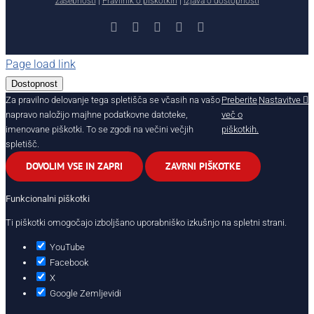
zasebnosti
|
Pravilnik o piškotkih
|
Izjava o dostopnosti
Facebook
X
YouTube
Instagram
LinkedIn
Page load link
Dostopnost
Za pravilno delovanje tega spletišča se včasih na vašo
Preberite
Nastavitve
napravo naložijo majhne podatkovne datoteke,
več o
imenovane piškotki. To se zgodi na večini večjih
piškotkih.
spletišč.
DOVOLIM VSE IN ZAPRI
ZAVRNI PIŠKOTKE
Funkcionalni piškotki
Ti piškotki omogočajo izboljšano uporabniško izkušnjo na spletni strani.
YouTube
Facebook
X
Google Zemljevidi