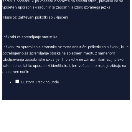
shranila podatke, ki jih vnesete v obrazce na spletni strani, preverila če se
vpišete v uporabniški račun in si zapomnila izbiro izbranega jezika
Nujni oz. zahtevani piškotki so vključeni
Piškotki za spremljanje statistike
Piškotki za spremljanje statistike oziroma analitični piškotki so piškotki, ki jih
potrebujemo za spremljanje obiska na spletnem mestu z namenom
izboljševanja uporabniške izkušnje. Ti piškotki ne zbirajo informacij, preko
katerih bi se lahko uporabniki identificirali, temveč se informacije zbirajo na
anonimen način.
Custom Tracking Code