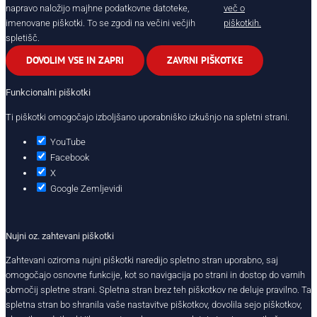
napravo naložijo majhne podatkovne datoteke,
več o
imenovane piškotki. To se zgodi na večini večjih
piškotkih.
spletišč.
DOVOLIM VSE IN ZAPRI
ZAVRNI PIŠKOTKE
Funkcionalni piškotki
Ti piškotki omogočajo izboljšano uporabniško izkušnjo na spletni strani.
YouTube
Facebook
X
Google Zemljevidi
Nujni oz. zahtevani piškotki
Zahtevani oziroma nujni piškotki naredijo spletno stran uporabno, saj
omogočajo osnovne funkcije, kot so navigacija po strani in dostop do varnih
območij spletne strani. Spletna stran brez teh piškotkov ne deluje pravilno. Ta
spletna stran bo shranila vaše nastavitve piškotkov, dovolila sejo piškotkov,