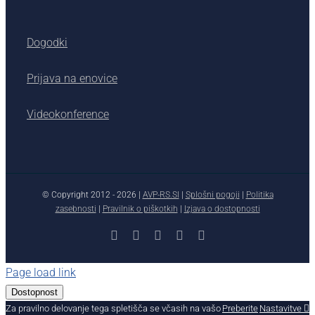
Dogodki
Prijava na enovice
Videokonference
© Copyright 2012 -
2026 |
AVP-RS.SI
|
Splošni pogoji
|
Politika
zasebnosti
|
Pravilnik o piškotkih
|
Izjava o dostopnosti
Facebook
X
YouTube
Instagram
LinkedIn
Page load link
Dostopnost
Za pravilno delovanje tega spletišča se včasih na vašo
Preberite
Nastavitve