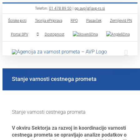
Skip
Telefon:
01 478 89 50
|
gp.avp(at)avp-rs.si
to
Šolske poti
Teorija ePriprava
RPO
Pasavček
Zemljevid PN
content
Portal SPV
Dostopnost
Stanje varnosti cestnega prometa
Stanje varnosti cestnega prometa
V okviru Sektorja za razvoj in koordinacijo varnosti
cestnega prometa se opravljajo analize podatkov o