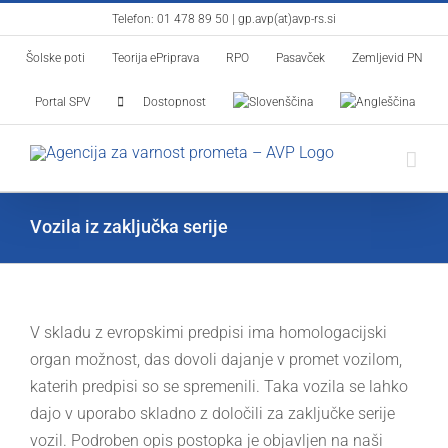
Skip
Telefon:
01 478 89 50
|
gp.avp(at)avp-rs.si
to
Šolske poti
Teorija ePriprava
RPO
Pasavček
Zemljevid PN
content
Portal SPV
Dostopnost
Vozila iz zaključka serije
V skladu z evropskimi predpisi ima homologacijski
organ možnost, das dovoli dajanje v promet vozilom,
katerih predpisi so se spremenili. Taka vozila se lahko
dajo v uporabo skladno z določili za zaključke serije
vozil. Podroben opis postopka je objavljen na naši