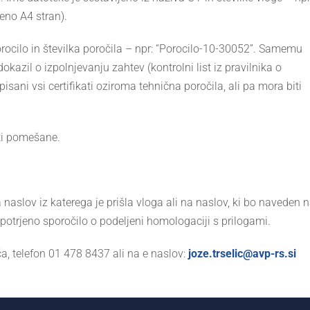
eno A4 stran).
orocilo in številka poročila – npr: “Porocilo-10-30052”. Samemu
kazil o izpolnjevanju zahtev (kontrolni list iz pravilnika o
isani vsi certifikati oziroma tehnična poročila, ali pa mora biti
ti pomešane.
naslov iz katerega je prišla vloga ali na naslov, ki bo naveden 
i potrjeno sporočilo o podeljeni homologaciji s prilogami.
ča, telefon 01 478 8437 ali na e naslov:
joze.trselic@avp-rs.si