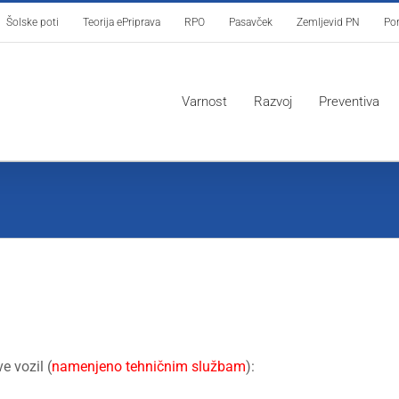
Šolske poti
Teorija ePriprava
RPO
Pasavček
Zemljevid PN
Por
Varnost
Razvoj
Preventiva
e vozil (
namenjeno tehničnim službam
):