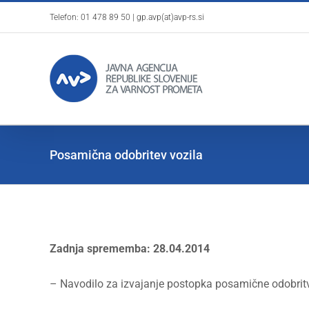
Skip
Telefon:
01 478 89 50
|
gp.avp(at)avp-rs.si
to
content
Posamična odobritev vozila
Zadnja sprememba: 28.04.2014
– Navodilo za izvajanje postopka posamične odobritv