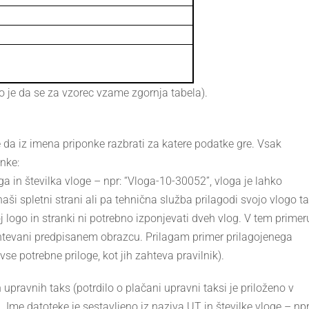
no je da se za vzorec vzame zgornja tabela).
e da iz imena priponke razbrati za katere podatke gre. Vsak
onke:
a in številka vloge – npr: “Vloga-10-30052”, vloga je lahko
i spletni strani ali pa tehnična služba prilagodi svojo vlogo ta
j logo in stranki ni potrebno izponjevati dveh vlog. V tem primer
ahtevani predpisanem obrazcu. Prilagam primer prilagojenega
vse potrebne priloge, kot jih zahteva pravilnik).
 upravnih taks (potrdilo o plačani upravni taksi je priloženo v
. Ime datoteke je sestavljeno iz naziva UT in številke vloge – npr