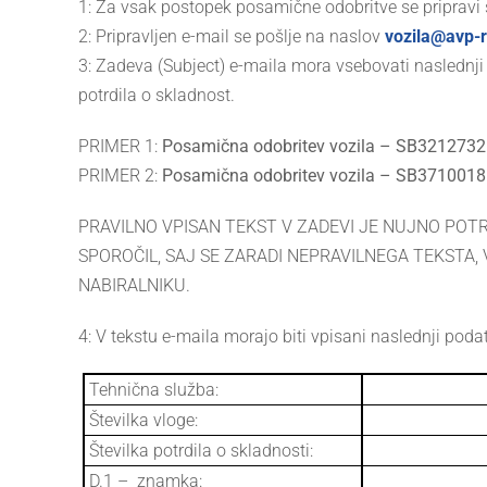
1: Za vsak postopek posamične odobritve se pripravi 
2: Pripravljen e-mail se pošlje na naslov
vozila@avp-r
3: Zadeva (Subject) e-maila mora vsebovati naslednji
potrdila o skladnost.
PRIMER 1:
Posamična odobritev vozila – SB3212732
PRIMER 2:
Posamična odobritev vozila – SB3710018
PRAVILNO VPISAN TEKST V ZADEVI JE NUJNO PO
SPOROČIL, SAJ SE ZARADI NEPRAVILNEGA TEKSTA,
NABIRALNIKU.
4: V tekstu e-maila morajo biti vpisani naslednji podat
Tehnična služba:
Številka vloge:
Številka potrdila o skladnosti:
D.1 – znamka: