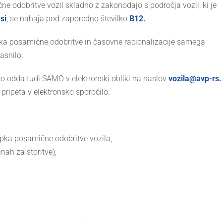
ne odobritve vozil skladno z zakonodajo s področja vozil, ki je
si
, se nahaja pod zaporedno številko
B12.
opka posamične odobritve in časovne racionalizacije samega
asnilo:
o odda tudi SAMO v elektronski obliki na naslov
vozila@avp-rs.
pripeta v elektronsko sporočilo.
topka posamične odobritve vozila,
inah za storitve),