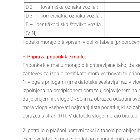
D.2 – tovarniška oznaka vozila :
D.3 – komercialna oznaka vozila :
E – identifikacijska številka vozila
(VIN):
Podatki morajo biti vpisani v obliki tabele (priporoče
– Priprava priponk k e-mailu:
Priponke k e-mailu morajo biti pripravljene tako, da s
zahtevek za izdajo certifikata mora vsebovati tri prip
1:
vloga s prilogami (ime datoteke sestavlja naziv vlog
izpolnjena na predpisanem obrazcu, objavljenem na naš
da je prejemnik vloge DRSC in iz obrazca odstrani svo
mora vloga vsebovati najmanj tiste podatke, ki so z
obrazca s strani RTI. V datoteki vloge morajo biti tudi 
2:
potrdilo o plačani upravni taksi s tabelo porabljenih
excelovi tabeli skupaj s podatkio o porabljenih taksah