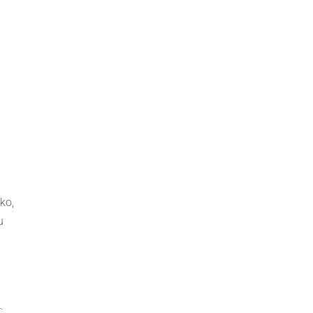
ko,
u
: