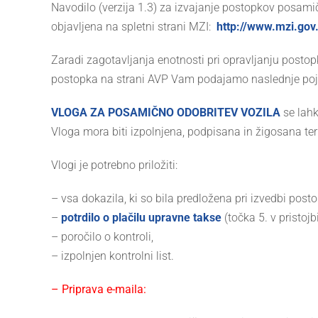
Navodilo (verzija 1.3) za izvajanje postopkov posamič
objavljena na spletni strani MZI:
http://www.mzi.gov.
Zaradi zagotavljanja enotnosti pri opravljanju post
postopka na strani AVP Vam podajamo naslednje poj
VLOGA ZA POSAMIČNO ODOBRITEV VOZILA
se lahk
Vloga mora biti izpolnjena, podpisana in žigosana ter 
Vlogi je potrebno priložiti:
– vsa dokazila, ki so bila predložena pri izvedbi pos
–
potrdilo o plačilu upravne takse
(točka 5. v pristojb
– poročilo o kontroli,
– izpolnjen kontrolni list.
– Priprava e-maila: