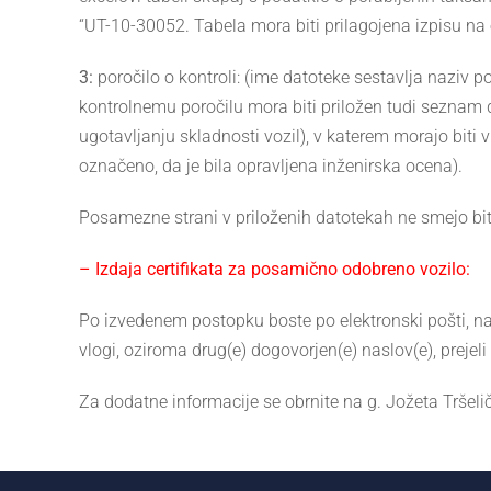
“UT-10-30052. Tabela mora biti prilagojena izpisu na 
3:
poročilo o kontroli: (ime datoteke sestavlja naziv p
kontrolnemu poročilu mora biti priložen tudi seznam do
ugotavljanju skladnosti vozil), v katerem morajo biti vp
označeno, da je bila opravljena inženirska ocena).
Posamezne strani v priloženih datotekah ne smejo bi
– Izdaja certifikata za posamično odobreno vozilo:
Po izvedenem postopku boste po elektronski pošti, na 
vlogi, oziroma drug(e) dogovorjen(e) naslov(e), prejel
Za dodatne informacije se obrnite na g. Jožeta Tršeli