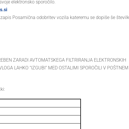
svoje elektronsko sporočilo.
s.si
 zapis Posamična odobritev vozila kateremu se dopiše še števil
TREBEN ZARADI AVTOMATSKEGA FILTRIRANJA ELEKTRONSKIH
 VLOGA LAHKO “IZGUBI” MED OSTALIMI SPOROČILI V POŠTNEM
ki: