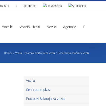
tal SPV
Dostopnost
Vozniki
Vozniški izpiti
Vozila
Agencija
Domov
Vozila
Postopki Sektorja za vozila
Posamična odobritev vozila
Vozila
Cenik postopkov
Postopki Sektorja za vozila