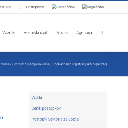
tal SPV
Dostopnost
Vozniki
Vozniški izpiti
Vozila
Agencija
Vozila
Postopki Sektorja za vozila
Pooblaščanje registracijskih organizacij
Vozila
Cenik postopkov
in
Postopki Sektorja za vozila