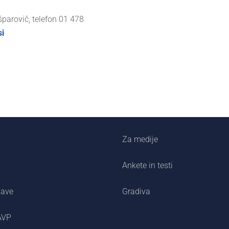
parovič, telefon 01 478
i
Za medije
Ankete in testi
jave
Gradiva
AVP