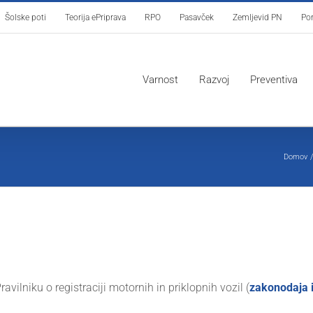
Šolske poti
Teorija ePriprava
RPO
Pasavček
Zemljevid PN
Por
Varnost
Razvoj
Preventiva
Domov
avilniku o registraciji motornih in priklopnih vozil (
zakonodaja 