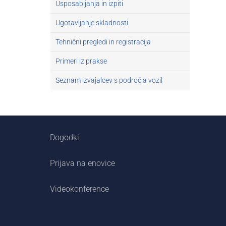
Usposabljanja in izpiti
Ugotavljanje skladnosti
Tehnični pregledi in registracija
Primeri iz prakse
Seznam izvajalcev s področja vozil
Dogodki
Prijava na enovice
Videokonference