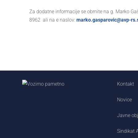
Za dodatne informacije se obrnite na g. Marko Gaš
8962 ali na e naslov:
marko.gasparovic@avp-rs.s
Kontakt
Novice
Javne ob
Sindikat 