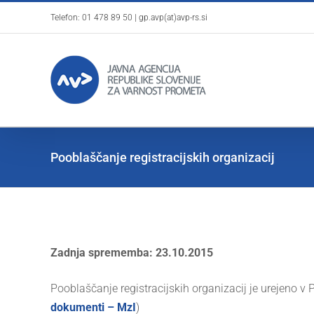
Skip
Telefon:
01 478 89 50
|
gp.avp(at)avp-rs.si
to
content
Pooblaščanje registracijskih organizacij
Zadnja sprememba: 23.10.2015
Pooblaščanje registracijskih organizacij je urejeno v Pr
dokumenti – MzI
)