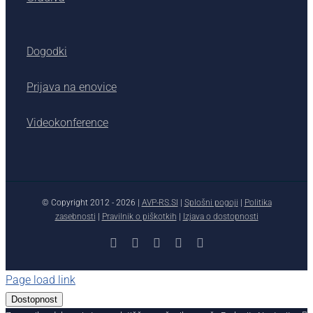
Dogodki
Prijava na enovice
Videokonference
© Copyright 2012 -
2026 |
AVP-RS.SI
|
Splošni pogoji
|
Politika
zasebnosti
|
Pravilnik o piškotkih
|
Izjava o dostopnosti
Facebook
X
YouTube
Instagram
LinkedIn
Page load link
Dostopnost