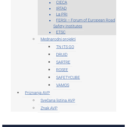
CIECA
IRTAD
La PRI
FERSI – Forum of European Road
Safety Institutes
ETSC
Mednarodni projekti
TN ITS GO
DRUID
SARTRE
ROSEE
SAFETYCUBE
VAMOS
Priznanja AVP
Svečana listina AVP
Znak AVP