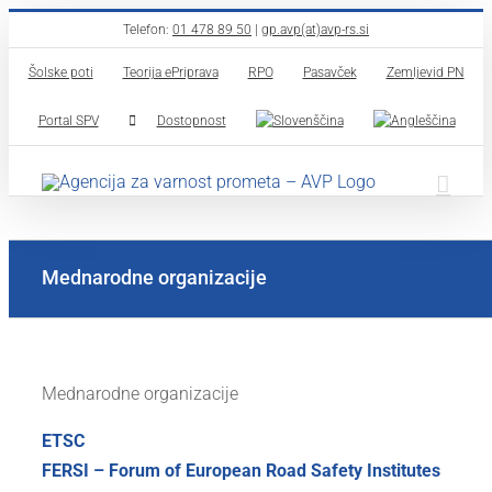
Skip
Telefon:
01 478 89 50
|
gp.avp(at)avp-rs.si
to
Šolske poti
Teorija ePriprava
RPO
Pasavček
Zemljevid PN
content
Portal SPV
Dostopnost
Mednarodne organizacije
Mednarodne organizacije
ETSC
FERSI – Forum of European Road Safety Institutes