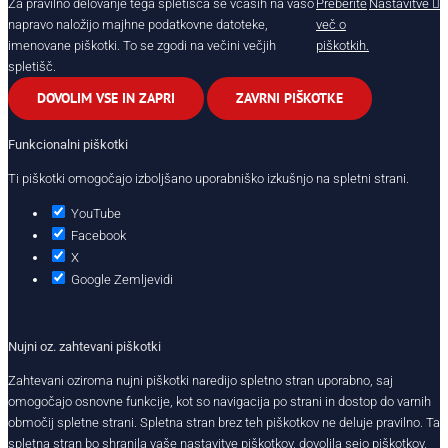
Za pravilno delovanje tega spletišča se včasih na vašo
Preberite
Nastavitve
napravo naložijo majhne podatkovne datoteke,
več o
imenovane piškotki. To se zgodi na večini večjih
piškotkih.
spletišč.
DOVOLIM VSE IN ZAPRI
ZAVRNI PIŠKOTKE
Funkcionalni piškotki
Ti piškotki omogočajo izboljšano uporabniško izkušnjo na spletni strani.
YouTube
Facebook
X
Google Zemljevidi
Nujni oz. zahtevani piškotki
Zahtevani oziroma nujni piškotki naredijo spletno stran uporabno, saj
omogočajo osnovne funkcije, kot so navigacija po strani in dostop do varnih
območij spletne strani. Spletna stran brez teh piškotkov ne deluje pravilno. Ta
spletna stran bo shranila vaše nastavitve piškotkov, dovolila sejo piškotkov,