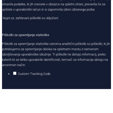
shranila podatke, ki jih vnesete v obrazce na spletni strani, preverila če se
vpišete v uporabniški račun in si zapomnila izbiro izbranega jezika
Nujni oz. zahtevani piškotki so vključeni
Piškotki za spremljanje statistike
Piškotki za spremljanje statistike oziroma analitični piškotki so piškotki, ki jih
potrebujemo za spremljanje obiska na spletnem mestu z namenom
izboljševanja uporabniške izkušnje. Ti piškotki ne zbirajo informacij, preko
katerih bi se lahko uporabniki identificirali, temveč se informacije zbirajo na
anonimen način.
Custom Tracking Code