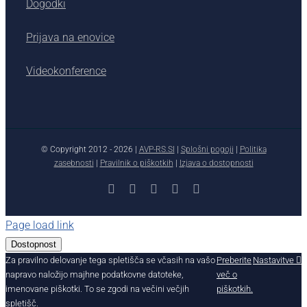
Dogodki
Prijava na enovice
Videokonference
© Copyright 2012 -
2026 |
AVP-RS.SI
|
Splošni pogoji
|
Politika
zasebnosti
|
Pravilnik o piškotkih
|
Izjava o dostopnosti
Facebook
X
YouTube
Instagram
LinkedIn
Page load link
Dostopnost
Za pravilno delovanje tega spletišča se včasih na vašo
Preberite
Nastavitve
napravo naložijo majhne podatkovne datoteke,
več o
imenovane piškotki. To se zgodi na večini večjih
piškotkih.
spletišč.