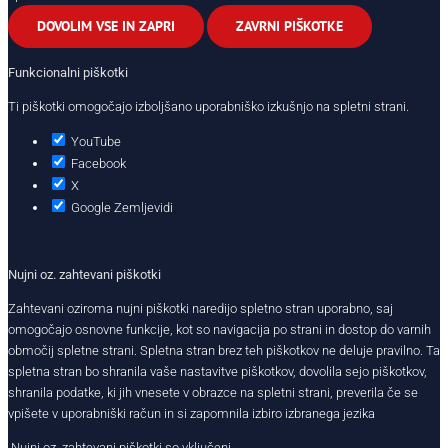
DOVOLIM VSE IN ZAPRI
ZAVRNI PIŠKOTKE
Funkcionalni piškotki
Ti piškotki omogočajo izboljšano uporabniško izkušnjo na spletni strani.
YouTube
Facebook
X
Google Zemljevidi
Nujni oz. zahtevani piškotki
Zahtevani oziroma nujni piškotki naredijo spletno stran uporabno, saj
omogočajo osnovne funkcije, kot so navigacija po strani in dostop do varnih
območij spletne strani. Spletna stran brez teh piškotkov ne deluje pravilno. Ta
spletna stran bo shranila vaše nastavitve piškotkov, dovolila sejo piškotkov,
shranila podatke, ki jih vnesete v obrazce na spletni strani, preverila če se
vpišete v uporabniški račun in si zapomnila izbiro izbranega jezika
Nujni oz. zahtevani piškotki so vključeni