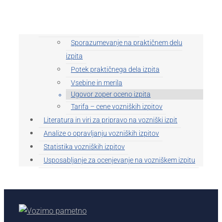
izpita
Vsebina teoretičnega dela izpita
Praktični del vozniškega izpita
Sporazumevanje na praktičnem delu
izpita
Potek praktičnega dela izpita
Vsebine in merila
Ugovor zoper oceno izpita
Tarifa – cene vozniških izpitov
Literatura in viri za pripravo na vozniški izpit
Analize o opravljanju vozniških izpitov
Statistika vozniških izpitov
Usposabljanje za ocenjevanje na vozniškem izpitu