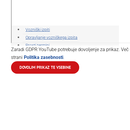
Vozniški izpiti
Opravljanje vozniškega izpita
Prosti termini
Zaradi GDPR YouTube potrebuje dovoljenje za prikaz. Več 
Vožnja s spremljevalcem
strani
Politika zasebnosti
.
Kaj je vožnja s spremljevalcem in zakaj se
DOVOLIM PRIKAZ TE VSEBINE
odločiti zanjo
Pogoji za vožnjo s spremljevalcem
Vloga za vpis spremljevalca v evidenčni
karton vožnje
Navodila spremljevalcem
Kontakti lokacij za opravljanje vozniškega izpita
Teoretični del vozniškega izpita
Elektronska priprava na teoretični del