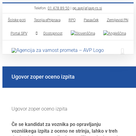
Skip
Telefon:
01 478 89 50
|
gp.avp(at)avp-rs.si
to
Šolske poti
Teorija ePriprava
RPO
Pasavček
Zemljevid PN
content
Portal SPV
Dostopnost
Ugovor zoper oceno izpita
Ugovor zoper oceno izpita
Če se kandidat za voznika po opravljanju
vozniškega izpita z oceno ne strinja, lahko v treh