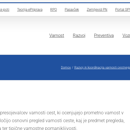
e poti
Teorija ePriprava
RPO
Pasavček
Zemljevid PN
Portal SP
Varnost
Razvoj
Preventiva
Vozn
Domov
Razvoj in koordinacija varnosti cestne
 presojevalcev varnosti cest, ki ocenjujejo prometno varnost v
očijo osnovni pregled varnosti ceste, kaj je predmet pregleda,
a ter tipične varnostne pomanjkljivosti.