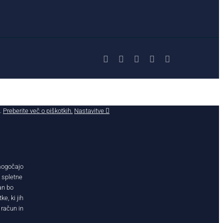
Facebook
X
YouTube
Instagram
LinkedIn
č.
Preberite več o piškotkih.
Nastavitve
omogočajo
j spletne
an bo
e, ki jih
 račun in