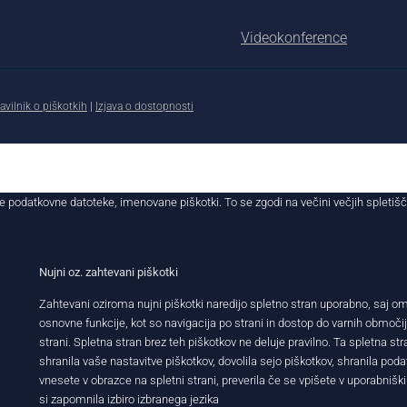
Videokonference
avilnik o piškotkih
|
Izjava o dostopnosti
e podatkovne datoteke, imenovane piškotki. To se zgodi na večini večjih spletiš
Nujni oz. zahtevani piškotki
Zahtevani oziroma nujni piškotki naredijo spletno stran uporabno, saj 
osnovne funkcije, kot so navigacija po strani in dostop do varnih območi
strani. Spletna stran brez teh piškotkov ne deluje pravilno. Ta spletna str
shranila vaše nastavitve piškotkov, dovolila sejo piškotkov, shranila podatk
vnesete v obrazce na spletni strani, preverila če se vpišete v uporabniški
si zapomnila izbiro izbranega jezika