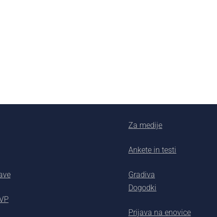
Za medije
Ankete in testi
ave
Gradiva
Dogodki
AVP
Prijava na enovice