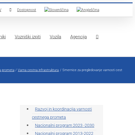
V
Dostopnost
iki
Vozniški izpiti
Vozila
Agencija
ga prometa
Varna cestna infrastruktura
Smernice za pregledovanje varnosti cest
Razvoj in koordinacija varnosti
cestnega prometa
Nacionalni program 2023 -2030
Nacionalni program 2013-2022