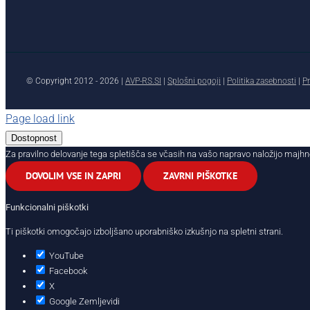
© Copyright 2012 -
2026 |
AVP-RS.SI
|
Splošni pogoji
|
Politika zasebnosti
|
Pr
Page load link
Dostopnost
Za pravilno delovanje tega spletišča se včasih na vašo napravo naložijo majhn
DOVOLIM VSE IN ZAPRI
ZAVRNI PIŠKOTKE
Funkcionalni piškotki
Ti piškotki omogočajo izboljšano uporabniško izkušnjo na spletni strani.
YouTube
Facebook
X
Google Zemljevidi