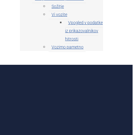
Sožitje
Vi vozite
Vpogled v podatke
iz prikazovalnikov
hitrosti
Vozimo pametno