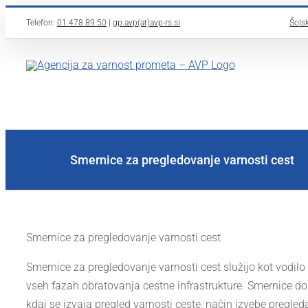
Skip
Telefon:
01 478 89 50
|
gp.avp(at)avp-rs.si
Šolsk
to
content
Smernice za pregledovanje varnosti cest
Smernice za pregledovanje varnosti cest
Smernice za pregledovanje varnosti cest služijo kot vodilo
vseh fazah obratovanja cestne infrastrukture. Smernice dol
kdaj se izvaja pregled varnosti ceste, način izvebe pregled