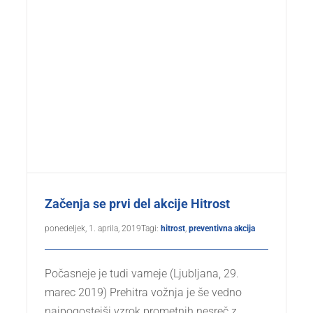
Začenja se prvi del akcije Hitrost
ponedeljek, 1. aprila, 2019
Tagi:
hitrost
,
preventivna akcija
Počasneje je tudi varneje (Ljubljana, 29.
marec 2019) Prehitra vožnja je še vedno
najpogostejši vzrok prometnih nesreč z