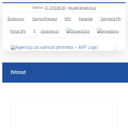
Skip
Telefon:
01 478 89 50
|
gp.avp(at)avp-rs.si
to
Šolske poti
Teorija ePriprava
RPO
Pasavček
Zemljevid PN
content
Portal SPV
Dostopnost
hitrost