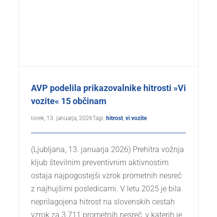
AVP podelila prikazovalnike hitrosti »Vi
vozite« 15 občinam
torek, 13. januarja, 2026
Tagi:
hitrost
,
vi vozite
(Ljubljana, 13. januarja 2026) Prehitra vožnja
kljub številnim preventivnim aktivnostim
ostaja najpogostejši vzrok prometnih nesreč
z najhujšimi posledicami. V letu 2025 je bila
neprilagojena hitrost na slovenskih cestah
vzrok za 3.711 prometnih nesreč, v katerih je