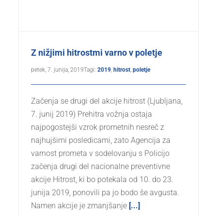
Z nižjimi hitrostmi varno v poletje
petek, 7. junija, 2019
Tagi:
2019
,
hitrost
,
poletje
Začenja se drugi del akcije hitrost (Ljubljana,
7. junij 2019) Prehitra vožnja ostaja
najpogostejši vzrok prometnih nesreč z
najhujšimi posledicami, zato Agencija za
varnost prometa v sodelovanju s Policijo
začenja drugi del nacionalne preventivne
akcije Hitrost, ki bo potekala od 10. do 23.
junija 2019, ponovili pa jo bodo še avgusta.
Namen akcije je zmanjšanje
[...]