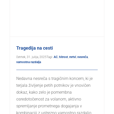
Tragedija na cesti
četrtek, 31. julija, 2025
Tagi:
AC
,
hitrost
,
mrtvi
,
nesreča
,
varnostna razdalja
Nedavna nesreča s tragičnim koncem, ki je
terjala življenje petih potnikov je vnovičen
dokaz, kako zelo je pomembna
osredotočenost za volanom, aktivno
spremljanje prometnega dogajanja v
kombinaciji z ustrezno varnostno razdaljo