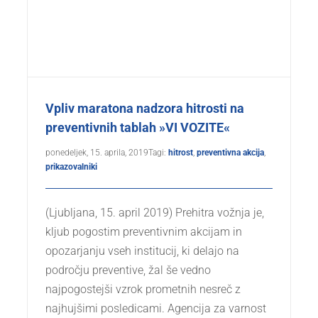
Vpliv maratona nadzora hitrosti na
preventivnih tablah »VI VOZITE«
ponedeljek, 15. aprila, 2019
Tagi:
hitrost
,
preventivna akcija
,
prikazovalniki
(Ljubljana, 15. april 2019) Prehitra vožnja je,
kljub pogostim preventivnim akcijam in
opozarjanju vseh institucij, ki delajo na
področju preventive, žal še vedno
najpogostejši vzrok prometnih nesreč z
najhujšimi posledicami. Agencija za varnost