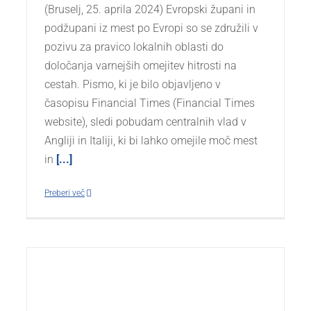
(Bruselj, 25. aprila 2024) Evropski župani in
podžupani iz mest po Evropi so se združili v
pozivu za pravico lokalnih oblasti do
določanja varnejših omejitev hitrosti na
cestah. Pismo, ki je bilo objavljeno v
časopisu Financial Times (Financial Times
website), sledi pobudam centralnih vlad v
Angliji in Italiji, ki bi lahko omejile moč mest
in
[...]
Preberi več