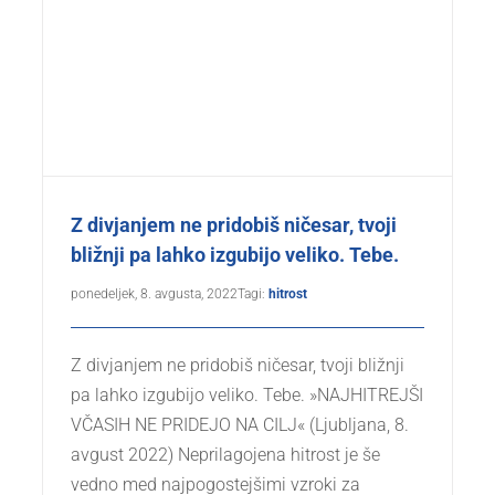
Z divjanjem ne pridobiš ničesar, tvoji
bližnji pa lahko izgubijo veliko. Tebe.
ponedeljek, 8. avgusta, 2022
Tagi:
hitrost
Z divjanjem ne pridobiš ničesar, tvoji bližnji
pa lahko izgubijo veliko. Tebe. »NAJHITREJŠI
VČASIH NE PRIDEJO NA CILJ« (Ljubljana, 8.
avgust 2022) Neprilagojena hitrost je še
vedno med najpogostejšimi vzroki za