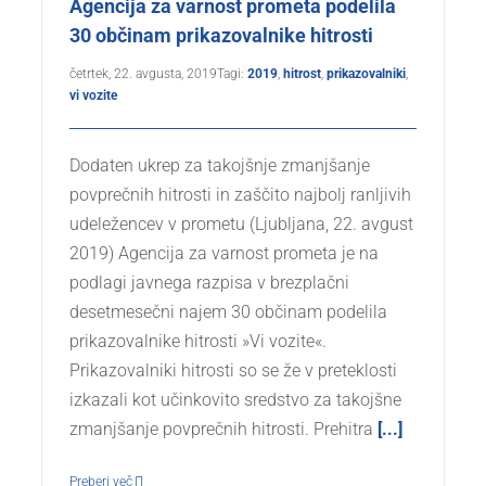
Agencija za varnost prometa podelila
30 občinam prikazovalnike hitrosti
četrtek, 22. avgusta, 2019
Tagi:
2019
,
hitrost
,
prikazovalniki
,
vi vozite
Dodaten ukrep za takojšnje zmanjšanje
povprečnih hitrosti in zaščito najbolj ranljivih
udeležencev v prometu (Ljubljana, 22. avgust
2019) Agencija za varnost prometa je na
podlagi javnega razpisa v brezplačni
desetmesečni najem 30 občinam podelila
prikazovalnike hitrosti »Vi vozite«.
Prikazovalniki hitrosti so se že v preteklosti
izkazali kot učinkovito sredstvo za takojšne
zmanjšanje povprečnih hitrosti. Prehitra
[...]
Preberi več