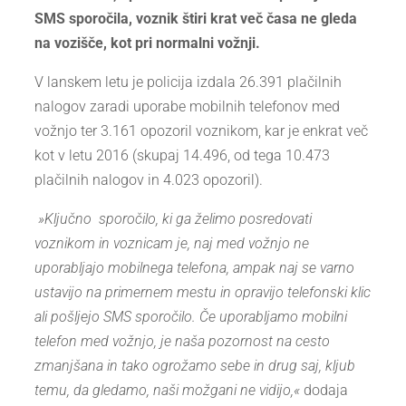
SMS sporočila, voznik štiri krat več časa ne gleda
na vozišče, kot pri normalni vožnji.
V lanskem letu je policija izdala 26.391 plačilnih
nalogov zaradi uporabe mobilnih telefonov med
vožnjo ter 3.161 opozoril voznikom, kar je enkrat več
kot v letu 2016 (skupaj 14.496, od tega 10.473
plačilnih nalogov in 4.023 opozoril).
»Ključno sporočilo, ki ga želimo posredovati
voznikom in voznicam je, naj med vožnjo ne
uporabljajo mobilnega telefona, ampak naj se varno
ustavijo na primernem mestu in opravijo telefonski klic
ali pošljejo SMS sporočilo. Če uporabljamo mobilni
telefon med vožnjo, je naša pozornost na cesto
zmanjšana in tako ogrožamo sebe in drug saj, kljub
temu, da gledamo, naši možgani ne vidijo,«
dodaja