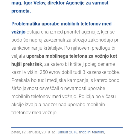
mag. Igor Velov, direktor Agencije za varnost
prometa
.
Problematika uporabe mobilnih telefonov med
vožnjo
ostaja ena izmed prioritet agencije, kjer se
bodo še naprej zavzemali za strožjo zakonodajo pri
sankcioniranju kršiteljev. Po njihovem predlogu bi
veljala
uporaba mobilnega telefona za vožnjo kot
hujši prekršek
, za katero bi kršitelj poleg denarne
kazni v višini 250 evrov dobil tudi 3 kazenske točke.
Potekala bo tudi medijska kampanja, s katero bodo
širšo javnost osveščali o nevarnosti uporabe
mobilnih telefonov med vožnjo. Policija bo v času
akcije izvajala nadzor nad uporabo mobilnih
telefonov med vožnjo.
petek, 12. januarja, 2018
Tagi:
januar 2018
,
mobilni telefoni
,