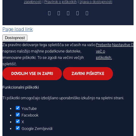
zasebnosti
|
Pravilnik o piškotkih
|
Izjava o dostopnosti
Facebook
X
YouTube
Instagram
LinkedIn
Page load link
Dostopnost
Za pravilno delovanje tega spletišča se včasih na vašo
Preberite
Nastavitve
napravo naložijo majhne podatkovne datoteke,
več o
imenovane piškotki. To se zgodi na večini večjih
piškotkih.
spletišč.
DOVOLIM VSE IN ZAPRI
ZAVRNI PIŠKOTKE
Funkcionalni piškotki
Ti piškotki omogočajo izboljšano uporabniško izkušnjo na spletni strani.
YouTube
Facebook
X
Google Zemljevidi