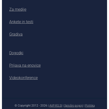
Za medije
Ankete in testi
Gradiva
Dogodki
Prijava na enovice
Videokonference
© Copyright 2012 -
2026 |
AVP-RS.SI
|
Splošni pogoji
|
Politika