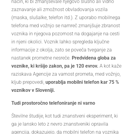
način, ki bi zmanjševale njegovo slušno ali vidno
zaznavanje ali zmožnost obvladovanja vozila
(maska, slušalke, telefon itd.). Z uporabo mobilnega
telefona med vožnjo se namreč zmanjšuje zbranost
voznika in njegova pozornost na dogajanje na cesti
in njeni okolici. Voznik lahko spregleda ključne
informacije z okolja, zato se poveča tveganje za
nastanek prometne nesreče.
Predvidena globa za
voznike, ki kršijo zakon, pa je 120 evrov.
A kot kaže
raziskava Agencije za varnost prometa, med vožnjo,
kljub prepovedi,
uporablja mobilni telefon kar 75 %
voznikov v Sloveniji.
Tudi prostoročno telefoniranje ni varno
Številne študije, kot tudi znanstveni eksperiment, ki
ga je lansko leto z nevro znanstveniki opravila
agencija, dokazujejo, da mobilni telefon na voznika