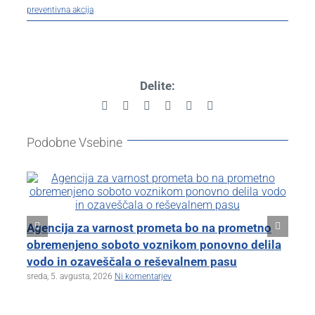
preventivna akcija
Delite:
Facebook
X
Reddit
LinkedIn
Pinterest
Email
Podobne Vsebine
Kl
Agencija za varnost prometa bo na prometno
zb
obremenjeno soboto voznikom ponovno delila
tor
vodo in ozaveščala o reševalnem pasu
sreda, 5. avgusta, 2026
Ni komentarjev