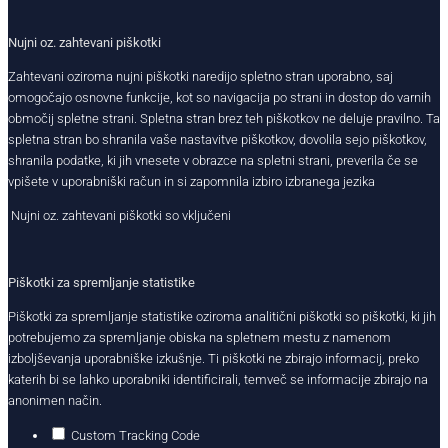
Nujni oz. zahtevani piškotki
Zahtevani oziroma nujni piškotki naredijo spletno stran uporabno, saj
omogočajo osnovne funkcije, kot so navigacija po strani in dostop do varnih
območij spletne strani. Spletna stran brez teh piškotkov ne deluje pravilno. Ta
spletna stran bo shranila vaše nastavitve piškotkov, dovolila sejo piškotkov,
shranila podatke, ki jih vnesete v obrazce na spletni strani, preverila če se
vpišete v uporabniški račun in si zapomnila izbiro izbranega jezika
Nujni oz. zahtevani piškotki so vključeni
Piškotki za spremljanje statistike
Piškotki za spremljanje statistike oziroma analitični piškotki so piškotki, ki jih
potrebujemo za spremljanje obiska na spletnem mestu z namenom
izboljševanja uporabniške izkušnje. Ti piškotki ne zbirajo informacij, preko
katerih bi se lahko uporabniki identificirali, temveč se informacije zbirajo na
anonimen način.
Custom Tracking Code