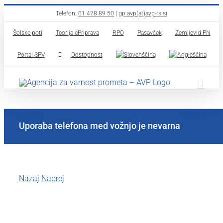
Skip
Telefon:
01 478 89 50
|
gp.avp(at)avp-rs.si
to
Šolske poti
Teorija ePriprava
RPO
Pasavček
Zemljevid PN
content
Portal SPV
Dostopnost
Uporaba telefona med vožnjo je nevarna
Nazaj
Naprej