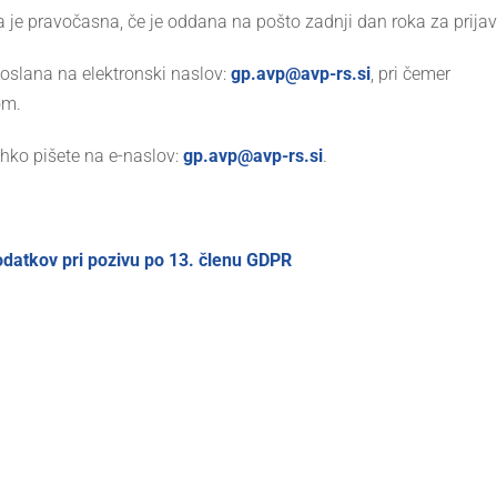
da je pravočasna, če je oddana na pošto zadnji dan roka za prijav
 poslana na elektronski naslov:
gp.avp@avp-rs.si
, pri čemer
om.
hko pišete na e-naslov:
gp.avp@avp-rs.si
.
datkov pri pozivu po 13. členu GDPR