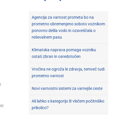
Agencija za varnost prometa bo na
prometno obremenjeno soboto voznikom
a
ponovno delila vodo in ozaveščala o
reševalnem pasu
Klimatska naprava pomaga vozniku
ostati zbran in osredotočen
Vročina ne ogroža le zdravja, temveč tudi
prometno varnost
m
Novi varnostni sistemi za varnejše ceste
Ali lahko s kategorijo B vlečem počitniško
ne
prikolico?