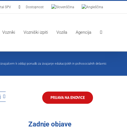
tal SPV
Dostopnost
Vozniki
Vozniški izpiti
Vozila
Agencija
 izvajalcem k oddaji ponudb za izvajanje edukacijskih in psihosocialnih delavnic
j
PRIJAVA NA ENOVICE
Zadnje objave