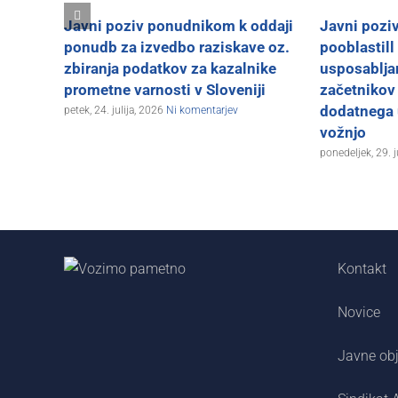
Javni poziv ponudnikom k oddaji
Javni poziv
ponudb za izvedbo raziskave oz.
pooblastill
zbiranja podatkov za kazalnike
usposablja
prometne varnosti v Sloveniji
začetnikov
dodatnega 
petek, 24. julija, 2026
Ni komentarjev
vožnjo
ponedeljek, 29. 
Kontakt
Novice
Javne ob