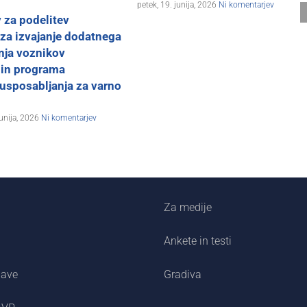
petek, 19. junija, 2026
Ni komentarjev
 za podelitev
 za izvajanje dodatnega
nja voznikov
 in programa
usposabljanja za varno
junija, 2026
Ni komentarjev
Za medije
Ankete in testi
jave
Gradiva