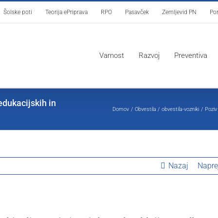
Šolske poti
Teorija ePriprava
RPO
Pasavček
Zemljevid PN
Por
Varnost
Razvoj
Preventiva
edukacijskih in
Domov
Obvestila
obvestila-vozniki
Poziv
Nazaj
Napre