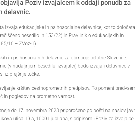
objavlja Poziv izvajalcem k oddaji ponudb za
h delavnic.
a izvaja edukacijske in psihosocialne delavnice, kot to določat
rečiščeno besedilo in 153/22) in Pravilnik o edukacijskih in
n 85/16 – ZVoz-1).
kih in psihosocialnih delavnic za območje celotne Slovenije.
nic (v nadaljnjem besedilu: izvajalci) bodo izvajali delavnice v
i iz prejšnje točke.
onavljanje kršitev cestnoprometnih predpisov. To pomeni predvse
č in pogledov na prometno varnost.
sneje do 17. novembra 2023 priporočeno po pošti na naslov jav
kova ulica 19 a, 1000 Ljubljana, s pripisom »Poziv za izvajalce