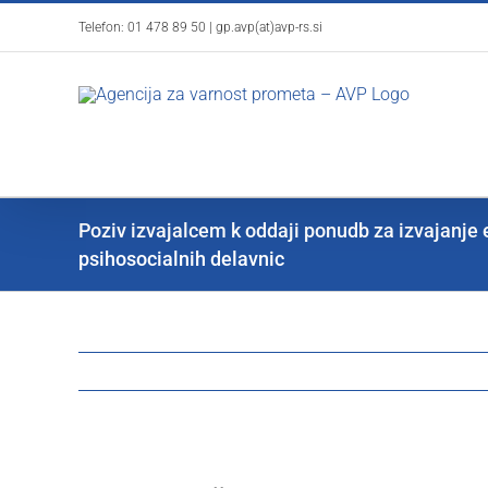
Skip
Telefon:
01 478 89 50
|
gp.avp(at)avp-rs.si
to
content
Poziv izvajalcem k oddaji ponudb za izvajanje 
psihosocialnih delavnic