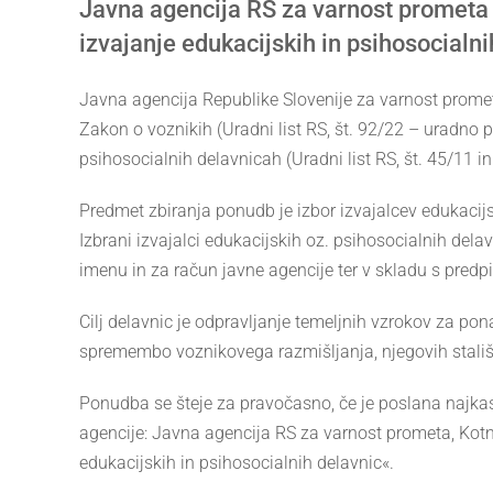
Javna agencija RS za varnost prometa 
izvajanje edukacijskih in psihosocialni
Javna agencija Republike Slovenije za varnost promet
Zakon o voznikih (Uradni list RS, št. 92/22 – uradno p
psihosocialnih delavnicah (Uradni list RS, št. 45/11 i
Predmet zbiranja ponudb je izbor izvajalcev edukacijs
Izbrani izvajalci edukacijskih oz. psihosocialnih delav
imenu in za račun javne agencije ter v skladu s predpis
Cilj delavnic je odpravljanje temeljnih vzrokov za p
spremembo voznikovega razmišljanja, njegovih stališ
Ponudba se šteje za pravočasno, če je poslana najka
agencije: Javna agencija RS za varnost prometa, Kotni
edukacijskih in psihosocialnih delavnic«.