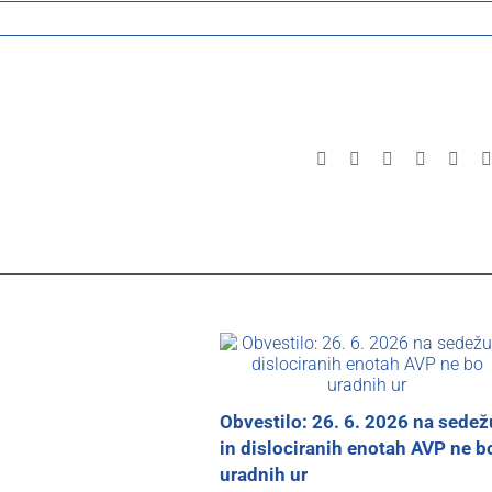
Facebook
X
Reddit
LinkedIn
Pinte
Obvestilo: 26. 6. 2026 na sedež
in dislociranih enotah AVP ne b
uradnih ur