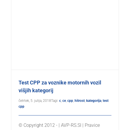
Test CPP za voznike motornih vozil
višjih kategorij
četrtek, 5. julija, 2018
Tagi:
c
,
ce
,
cpp
,
hitrost
,
kategorija
,
test
cpp
© Copyright 2012 - | AVP-RS.SI | Pravice