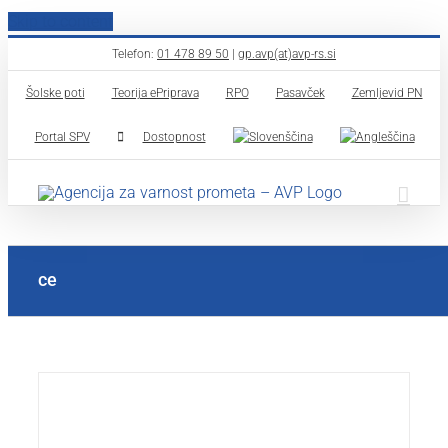
Skip to content
Telefon:
01 478 89 50
|
gp.avp(at)avp-rs.si
Šolske poti
Teorija ePriprava
RPO
Pasavček
Zemljevid PN
Portal SPV
Dostopnost
ce