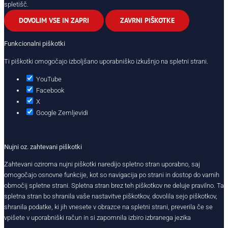
spletišč.
DOVOLIM VSE IN ZAPRI
ZAVRNI PIŠKOTKE
Funkcionalni piškotki
Ti piškotki omogočajo izboljšano uporabniško izkušnjo na spletni strani.
YouTube
Facebook
X
Google Zemljevidi
Nujni oz. zahtevani piškotki
Zahtevani oziroma nujni piškotki naredijo spletno stran uporabno, saj
omogočajo osnovne funkcije, kot so navigacija po strani in dostop do varnih
območij spletne strani. Spletna stran brez teh piškotkov ne deluje pravilno. Ta
spletna stran bo shranila vaše nastavitve piškotkov, dovolila sejo piškotkov,
shranila podatke, ki jih vnesete v obrazce na spletni strani, preverila če se
vpišete v uporabniški račun in si zapomnila izbiro izbranega jezika