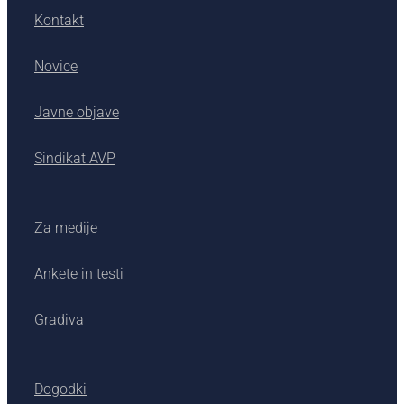
Kontakt
Novice
Javne objave
Sindikat AVP
Za medije
Ankete in testi
Gradiva
Dogodki