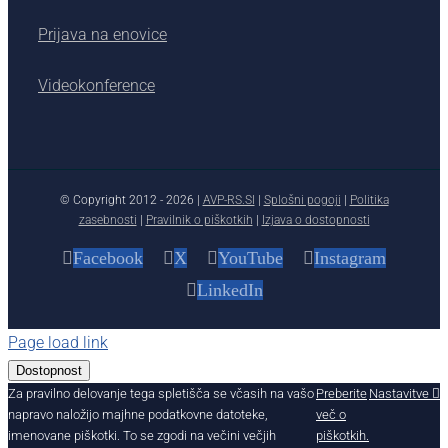
Prijava na enovice
Videokonference
© Copyright 2012 -
2026 |
AVP-RS.SI
|
Splošni pogoji
|
Politika
zasebnosti
|
Pravilnik o piškotkih
|
Izjava o dostopnosti
Facebook
X
YouTube
Instagram
LinkedIn
Page load link
Dostopnost
Za pravilno delovanje tega spletišča se včasih na vašo
Preberite
Nastavitve
napravo naložijo majhne podatkovne datoteke,
več o
imenovane piškotki. To se zgodi na večini večjih
piškotkih.