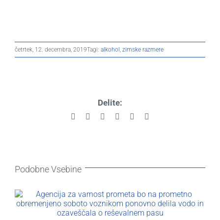
četrtek, 12. decembra, 2019
Tagi:
alkohol
,
zimske razmere
Delite:
Facebook
X
Reddit
LinkedIn
Pinterest
Email
Podobne Vsebine
K