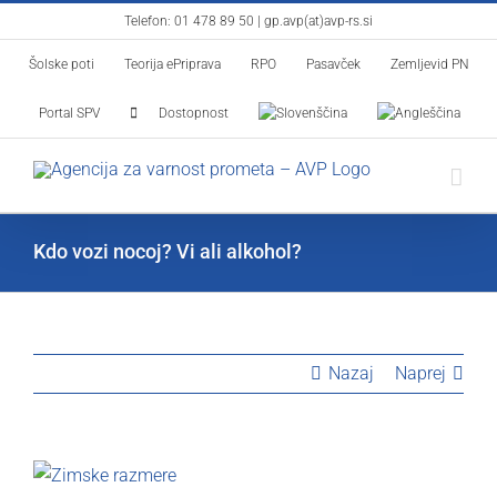
Skip
Telefon:
01 478 89 50
|
gp.avp(at)avp-rs.si
to
Šolske poti
Teorija ePriprava
RPO
Pasavček
Zemljevid PN
content
Portal SPV
Dostopnost
Kdo vozi nocoj? Vi ali alkohol?
Nazaj
Naprej
View