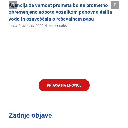
Agencija za varnost prometa bo na prometno
i
obremenjeno soboto voznikom ponovno delila
t
vodo in ozaveščala o reševalnem pasu
sreda, 5. avgusta, 2026
Ni komentarjev
PRIJAVA NA ENOVICE
Zadnje objave