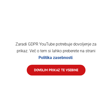
piva, v telesu presnavlja eno uro? Pri večji količini
popitega alkohola se ta čas podaljša. Alkohol je
najpogostejši dejavnik tveganja za nastanek
prometnih nesreč, zato je trezna vožnja vaša
odgovornost.
Zaradi GDPR YouTube potrebuje dovoljenje za
prikaz. Več o tem si lahko preberete na strani
Politika zasebnosti
.
DOVOLIM PRIKAZ TE VSEBINE
Čas zimskih razmer zahteva dodatno pozornost pri