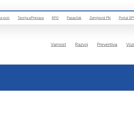
e poti
Teorija ePriprava
RPO
Pasavček
Zemljevid PN
Portal SP
Varnost
Razvoj
Preventiva
Vozn