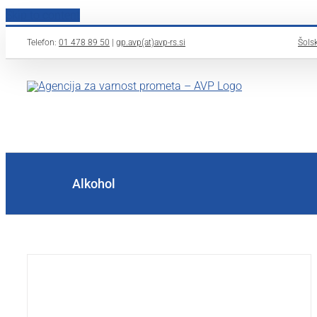
Skip to content
Telefon:
01 478 89 50
|
gp.avp(at)avp-rs.si
Šolsk
Alkohol