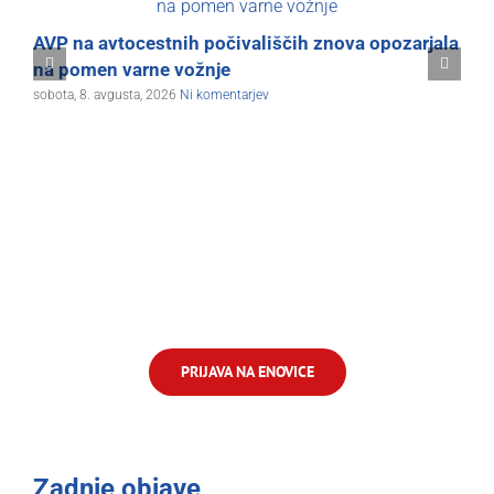
AVP na avtocestnih počivališčih znova opozarjala
A
na pomen varne vožnje
o
sobota, 8. avgusta, 2026
Ni komentarjev
v
s
PRIJAVA NA ENOVICE
Zadnje objave