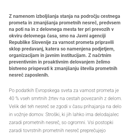
Larger
Image
Z namenom izboljšanja stanja na področju cestnega
prometa in zmanjšanja prometnih nesreč, predvsem
na poti na in z delovnega mesta ter pri prevozih v
okviru delovnega časa, smo na Javni agenciji
Republike Slovenije za varnost prometa pripravili
sklop predavanj, katera so namenjena podjetjem,
organizacijam in javnim institucijam. Z načrtnim
preventivnim in proaktivnim delovanjem želimo
bistveno prispevati k zmanjšanju števila prometnih
nesreč zaposlenih.
Po podatkih Evropskega sveta za varnost prometa je
40 % vseh smrtnih žrtev na cestah povezanih z delom.
Velik del teh nesreč se zgodi v času prihajanja na delo
in vožnje domov. Stroški, ki jih lahko ima delodajalec
zaradi prometnih nesreč, so ogromni. Vsi postopki
zaradi tovrstnih prometnih nesreč preprečujejo