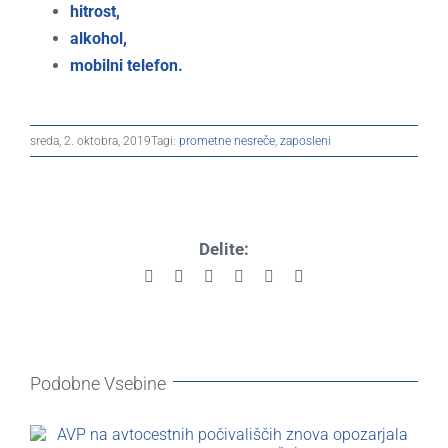
hitrost,
alkohol,
mobilni telefon.
sreda, 2. oktobra, 2019
Tagi:
prometne nesreče
,
zaposleni
Delite:
Facebook
X
Reddit
LinkedIn
Pinterest
Email
Podobne Vsebine