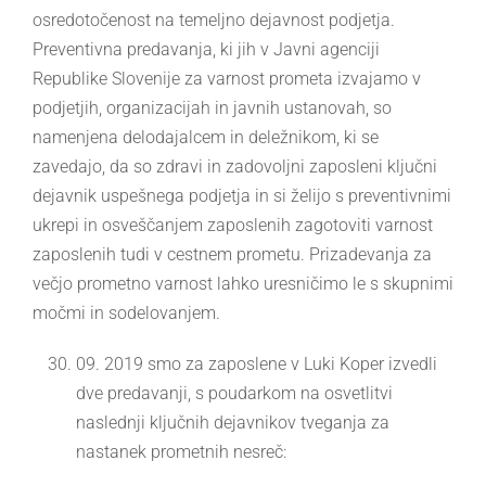
osredotočenost na temeljno dejavnost podjetja.
Preventivna predavanja, ki jih v Javni agenciji
Republike Slovenije za varnost prometa izvajamo v
podjetjih, organizacijah in javnih ustanovah, so
namenjena delodajalcem in deležnikom, ki se
zavedajo, da so zdravi in zadovoljni zaposleni ključni
dejavnik uspešnega podjetja in si želijo s preventivnimi
ukrepi in osveščanjem zaposlenih zagotoviti varnost
zaposlenih tudi v cestnem prometu. Prizadevanja za
večjo prometno varnost lahko uresničimo le s skupnimi
močmi in sodelovanjem.
09. 2019 smo za zaposlene v Luki Koper izvedli
dve predavanji, s poudarkom na osvetlitvi
naslednji ključnih dejavnikov tveganja za
nastanek prometnih nesreč: