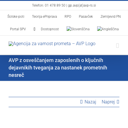
Skip
Telefon:
01 478 89 50
|
gp.avp(at)avp-rs.si
to
Šolske poti
Teorija ePriprava
RPO
Pasavček
Zemljevid PN
content
Portal SPV
Dostopnost
AVP z osveščanjem zaposlenih o ključnih
dejavnikih tveganja za nastanek prometnih
nesreč
Nazaj
Naprej
View