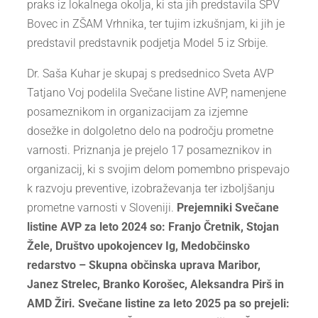
praks iz lokalnega okolja, ki sta jih predstavila SPV
Bovec in ZŠAM Vrhnika, ter tujim izkušnjam, ki jih je
predstavil predstavnik podjetja Model 5 iz Srbije.
Dr. Saša Kuhar je skupaj s predsednico Sveta AVP
Tatjano Voj podelila Svečane listine AVP, namenjene
posameznikom in organizacijam za izjemne
dosežke in dolgoletno delo na področju prometne
varnosti. Priznanja je prejelo 17 posameznikov in
organizacij, ki s svojim delom pomembno prispevajo
k razvoju preventive, izobraževanja ter izboljšanju
prometne varnosti v Sloveniji.
Prejemniki Svečane
listine AVP za leto 2024 so:
Franjo Čretnik, Stojan
Žele, Društvo upokojencev Ig, Medobčinsko
redarstvo – Skupna občinska uprava Maribor,
Janez Strelec, Branko Korošec, Aleksandra Pirš in
AMD Žiri. Svečane listine za leto 2025 pa so prejeli: