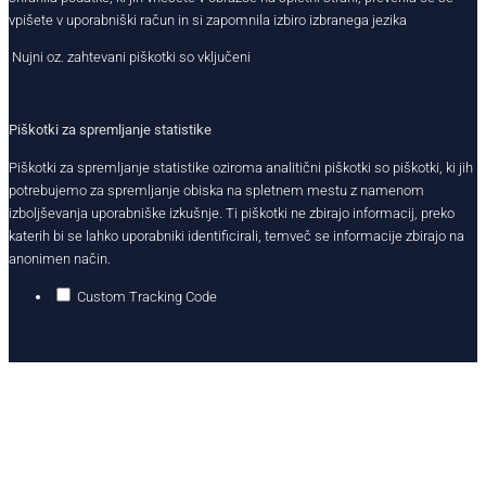
vpišete v uporabniški račun in si zapomnila izbiro izbranega jezika
Nujni oz. zahtevani piškotki so vključeni
Piškotki za spremljanje statistike
Piškotki za spremljanje statistike oziroma analitični piškotki so piškotki, ki jih
potrebujemo za spremljanje obiska na spletnem mestu z namenom
izboljševanja uporabniške izkušnje. Ti piškotki ne zbirajo informacij, preko
katerih bi se lahko uporabniki identificirali, temveč se informacije zbirajo na
anonimen način.
Custom Tracking Code