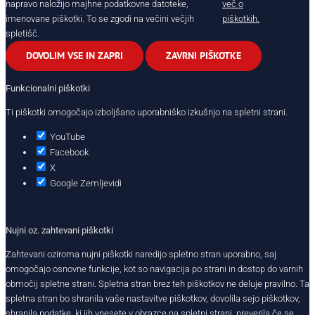
napravo naložijo majhne podatkovne datoteke,
več o
imenovane piškotki. To se zgodi na večini večjih
piškotkih.
spletišč.
DOVOLIM VSE IN ZAPRI
ZAVRNI PIŠKOTKE
Funkcionalni piškotki
Ti piškotki omogočajo izboljšano uporabniško izkušnjo na spletni strani.
YouTube
Facebook
X
Google Zemljevidi
Nujni oz. zahtevani piškotki
Zahtevani oziroma nujni piškotki naredijo spletno stran uporabno, saj
omogočajo osnovne funkcije, kot so navigacija po strani in dostop do varnih
območij spletne strani. Spletna stran brez teh piškotkov ne deluje pravilno. Ta
spletna stran bo shranila vaše nastavitve piškotkov, dovolila sejo piškotkov,
shranila podatke, ki jih vnesete v obrazce na spletni strani, preverila če se