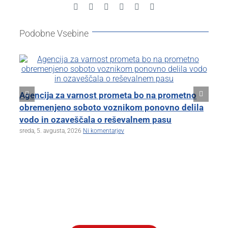
Facebook
X
Reddit
LinkedIn
Pinterest
Email
Podobne Vsebine
Kl
Agencija za varnost prometa bo na prometno
zb
obremenjeno soboto voznikom ponovno delila
tor
vodo in ozaveščala o reševalnem pasu
sreda, 5. avgusta, 2026
Ni komentarjev