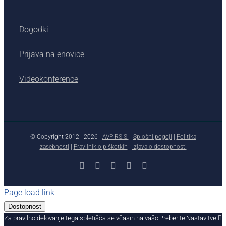
Dogodki
Prijava na enovice
Videokonference
© Copyright 2012 -
2026 |
AVP-RS.SI
|
Splošni pogoji
|
Politika
zasebnosti
|
Pravilnik o piškotkih
|
Izjava o dostopnosti
Facebook
X
YouTube
Instagram
LinkedIn
Page load link
Dostopnost
Za pravilno delovanje tega spletišča se včasih na vašo
Preberite
Nastavitve