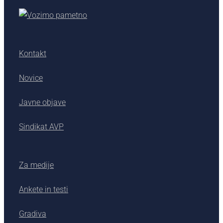
Kontakt
Novice
Javne objave
Sindikat AVP
Za medije
Ankete in testi
Gradiva