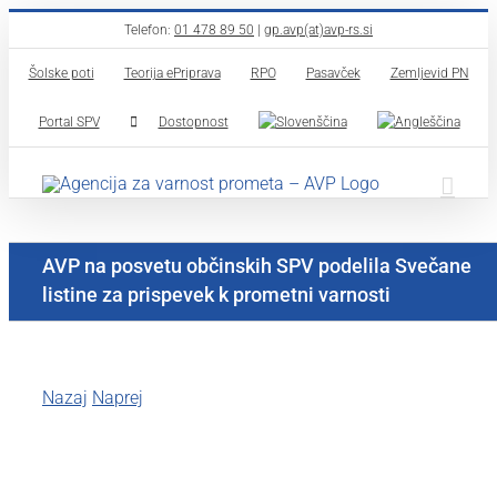
Skip
Telefon:
01 478 89 50
|
gp.avp(at)avp-rs.si
to
Šolske poti
Teorija ePriprava
RPO
Pasavček
Zemljevid PN
content
Portal SPV
Dostopnost
AVP na posvetu občinskih SPV podelila Svečane
listine za prispevek k prometni varnosti
Nazaj
Naprej
View
Larger
Image