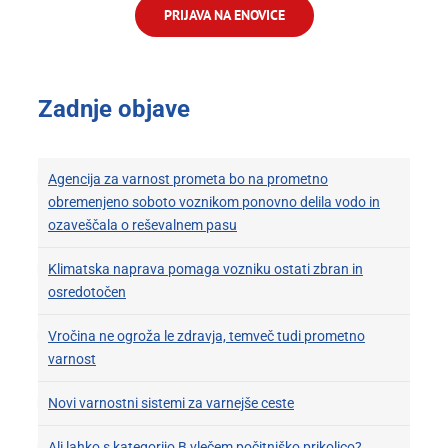
PRIJAVA NA ENOVICE
Zadnje objave
Agencija za varnost prometa bo na prometno
obremenjeno soboto voznikom ponovno delila vodo in
ozaveščala o reševalnem pasu
Klimatska naprava pomaga vozniku ostati zbran in
osredotočen
Vročina ne ogroža le zdravja, temveč tudi prometno
varnost
Novi varnostni sistemi za varnejše ceste
Ali lahko s kategorijo B vlečem počitniško prikolico?