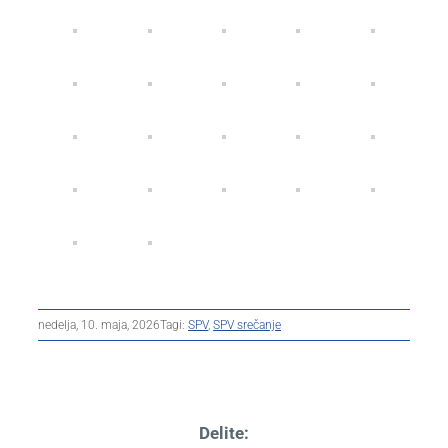
nedelja, 10. maja, 2026
Tagi:
SPV
,
SPV srečanje
Delite: