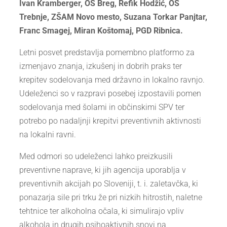
Ivan Kramberger, OŠ Breg, Refik Hodžić, OŠ
Trebnje, ZŠAM Novo mesto, Suzana Torkar Panjtar,
Franc Smagej, Miran Koštomaj, PGD Ribnica.
Letni posvet predstavlja pomembno platformo za
izmenjavo znanja, izkušenj in dobrih praks ter
krepitev sodelovanja med državno in lokalno ravnjo.
Udeleženci so v razpravi posebej izpostavili pomen
sodelovanja med šolami in občinskimi SPV ter
potrebo po nadaljnji krepitvi preventivnih aktivnosti
na lokalni ravni.
Med odmori so udeleženci lahko preizkusili
preventivne naprave, ki jih agencija uporablja v
preventivnih akcijah po Sloveniji, t. i. zaletavčka, ki
ponazarja sile pri trku že pri nizkih hitrostih, naletne
tehtnice ter alkoholna očala, ki simulirajo vpliv
alkohola in drugih psihoaktivnih snovi na