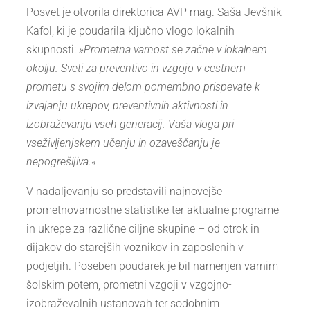
Posvet je otvorila direktorica AVP mag. Saša Jevšnik
Kafol, ki je poudarila ključno vlogo lokalnih
skupnosti:
»Prometna varnost se začne v lokalnem
okolju. Sveti za preventivo in vzgojo v cestnem
prometu s svojim delom pomembno prispevate k
izvajanju ukrepov, preventivnih aktivnosti in
izobraževanju vseh generacij. Vaša vloga pri
vseživljenjskem učenju in ozaveščanju je
nepogrešljiva.«
V nadaljevanju so predstavili najnovejše
prometnovarnostne statistike ter aktualne programe
in ukrepe za različne ciljne skupine – od otrok in
dijakov do starejših voznikov in zaposlenih v
podjetjih. Poseben poudarek je bil namenjen varnim
šolskim potem, prometni vzgoji v vzgojno-
izobraževalnih ustanovah ter sodobnim