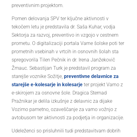
preventivnim projektom.
Pomen delovanja SPV ter ključne aktivnosti v
tekočem letu je predstavila dr. Saša Kuhar, vodja
Sektorja za razvoj, preventivo in vzgojo v cestnem
prometu. O digitalizaciji portala Varne šolske poti ter
prometnih vsebinah v vrtcih in osnovnih šolah sta
spregovorila Tilen Pečnik in dr. Irena Janžekovič
Žmauc. Sebastijan Turk je predstavil program za
starejše voznike Sožitje,
preventivne delavnice za
starejše e-kolesarje in kolesarje
ter projekt Varno z
e-skirojem za osnovne šole. Dragica Sternad
Pražnikar je delila izkušnje z delavnic za dijake
Vozimo pametno, ozaveščanje za varno vožnjo z
avtobusom ter aktivnosti za podjetja in organizacije.
Udeleženci so prisluhnili tudi predstavitvam dobrih