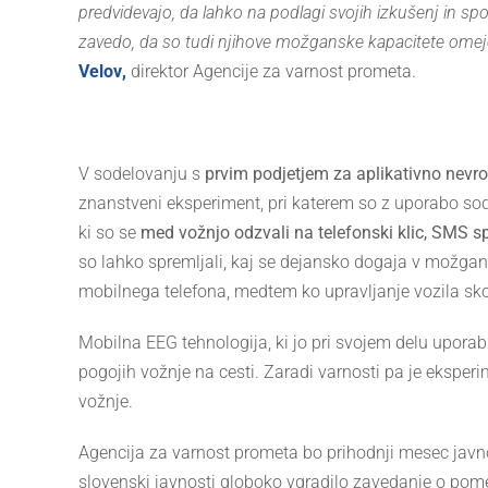
predvidevajo, da lahko na podlagi svojih izkušenj in s
zavedo, da so tudi njihove možganske kapacitete ome
Velov
,
direktor Agencije za varnost prometa.
V sodelovanju s
prvim podjetjem za aplikativno nevroz
znanstveni eksperiment, pri katerem so z uporabo s
ki so se
med vožnjo odzvali na telefonski klic, SMS s
so lahko spremljali, kaj se dejansko dogaja v možga
mobilnega telefona, medtem ko upravljanje vozila sk
Mobilna EEG tehnologija, ki jo pri svojem delu uporab
pogojih vožnje na cesti. Zaradi varnosti pa je ekspe
vožnje.
Agencija za varnost prometa bo prihodnji mesec javno
slovenski javnosti globoko vgradilo zavedanje o po