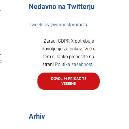
Nedavno na Twitterju
r
Tweets by @varnostprometa
Zaradi GDPR X potrebuje
dovoljenje za prikaz. Več o
v
,
tem si lahko preberete na
jo
strani
Politika zasebnosti
.
o
DOVOLIM PRIKAZ TE
VSEBINE
a
Arhiv