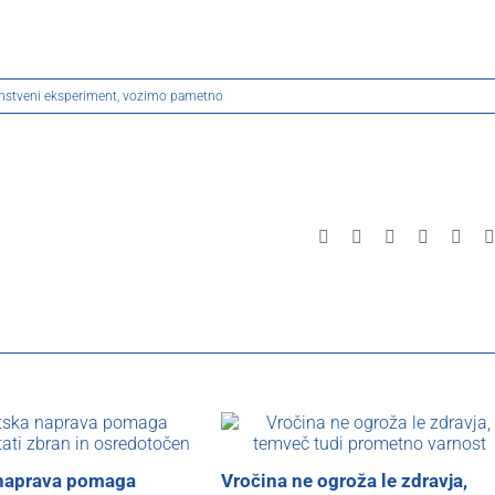
nstveni eksperiment
,
vozimo pametno
Facebook
X
Reddit
LinkedIn
Pinte
naprava pomaga
Vročina ne ogroža le zdravja,