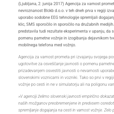
Larger
(Ljubljana, 2. junija 2017) Agencija za varnost prom
Image
nevroznanost Blckb d.o.o. v teh dneh prva v regiji iz
uporabo sodobne EEG tehnologije spremljali dogajanj
klic, SMS sporočilo in sporočilo na družabnih medijih
predstavila tudi rezultate eksperimenta v upanju, da
pomenu pametne vožnje in izogibanja dejavnikom tveg
mobilnega telefona med vožnjo.
Agencija za varnost prometa pri izvajanju svojega p
ugotovitve za osveščanje javnosti o pomenu pametne
prizadevanjem osvestiti javnosti o nevarnosti uporab
slovenskimi voznicami in vozniki. Tako so prvi v regiji
vožnje po cesti in ne v simulatorju ali na poligonu va
»V agenciji želimo slovenski javnosti empirično dokaz
naših možganov preobremenjene in predvsem osredoto
spremljanje dogajanja na cesti in varnost vožnje. Zelo