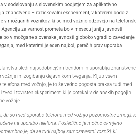
eta v sodelovanju s slovenskim podjetjem za aplikativno
vaja znanstveno – raziskovalni eksperiment, v katerem bodo z
e v možganih voznikov, ki se med vožnjo odzovejo na telefonsk
. Agencija za varnost prometa bo v mesecu juniju javnosti
 se bo v možgane slovenske javnosti globoko vgradilo zavedanje
anja, med katerimi je eden najbolj perečih prav uporaba
oslanstva sledi najsodobnejšim trendom in uporablja znanstvene
 vožnje in izogibanju dejavnikom tveganja. Kljub vsem
e telefona med vožnjo, je to še vedno pogosta praksa tudi med
 izvedli tovrsten eksperiment, ki je potekal v dejanskih pogojih
rne vožnje.
ati, da so med uporabo telefona med vožnjo pozornostne zmogljivo
čene na uporabo telefona. Posledično je močno okrnjeno
 pomembno je, da se tudi najbolj samozavestni vozniki, ki