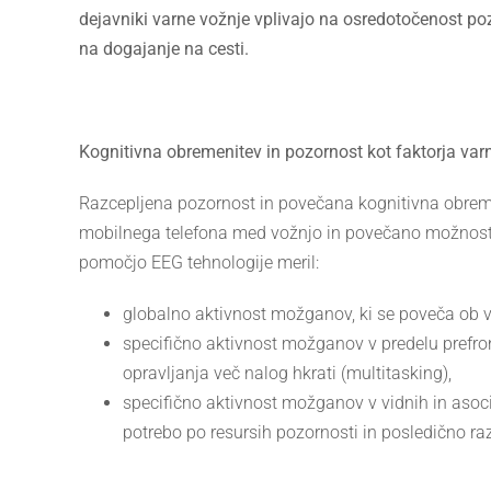
dejavniki varne vožnje vplivajo na osredotočenost poz
na dogajanje na cesti.
Kognitivna obremenitev in pozornost kot faktorja var
Razcepljena pozornost in povečana kognitivna obrem
mobilnega telefona med vožnjo in povečano možnost n
pomočjo EEG tehnologije meril:
globalno aktivnost možganov, ki se poveča ob v
specifično aktivnost možganov v predelu prefron
opravljanja več nalog hkrati (multitasking),
specifično aktivnost možganov v vidnih in asocia
potrebo po resursih pozornosti in posledično ra