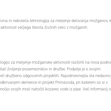
zivna in neboleča tehnologija za merjenje delovanja možganov, k
aktivnost večjega števila živčnih celic v možganih.
ogijo za merjenje možganske aktivnosti razširiti na nova podro
jšali življenje posameznikov in družbe. Podjetje je s svojim
i več družbeno odgovornih projektih. Najodmevnejša sta nedavno
 odkrivanjem demence in projekt Primavoda, pri katerem so si v
očjo svojih misli natočili kozarec vode iz pipe. Več informacij o