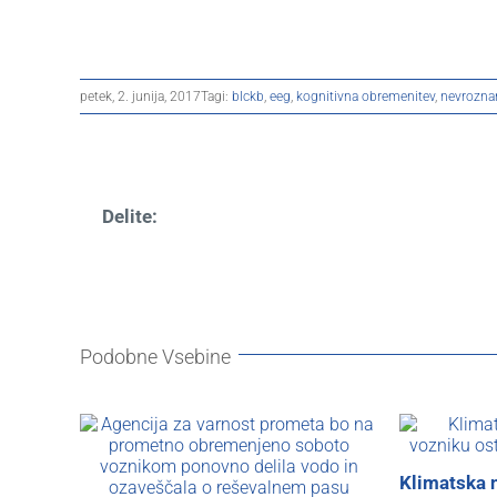
petek, 2. junija, 2017
Tagi:
blckb
,
eeg
,
kognitivna obremenitev
,
nevrozna
Delite:
Podobne Vsebine
Klimatska 