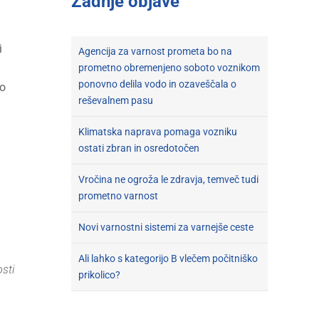
Zadnje objave
i
Agencija za varnost prometa bo na
prometno obremenjeno soboto voznikom
ponovno delila vodo in ozaveščala o
 o
reševalnem pasu
Klimatska naprava pomaga vozniku
ostati zbran in osredotočen
Vročina ne ogroža le zdravja, temveč tudi
prometno varnost
Novi varnostni sistemi za varnejše ceste
Ali lahko s kategorijo B vlečem počitniško
sti
prikolico?