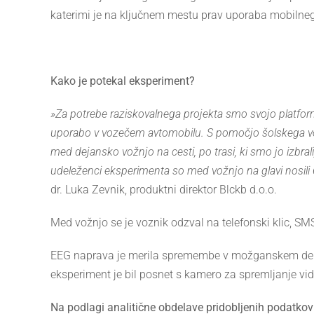
katerimi je na ključnem mestu prav uporaba mobilneg
Kako je potekal eksperiment?
»Za potrebe raziskovalnega projekta smo svojo platform
uporabo v vozečem avtomobilu. S pomočjo šolskega vozila
med dejansko vožnjo na cesti, po trasi, ki smo jo izbral
udeleženci eksperimenta so med vožnjo na glavi nosil
dr. Luka Zevnik, produktni direktor Blckb d.o.o.
Med vožnjo se je voznik odzval na telefonski klic, SM
EEG naprava je merila spremembe v možganskem delov
eksperiment je bil posnet s kamero za spremljanje v
Na podlagi analitične obdelave pridobljenih podatkov b