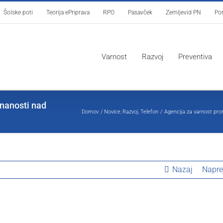
Šolske poti
Teorija ePriprava
RPO
Pasavček
Zemljevid PN
Por
Varnost
Razvoj
Preventiva
nanosti nad
Domov
Novice
Razvoj
Telefon
Agencija za varnost pr
Nazaj
Napre