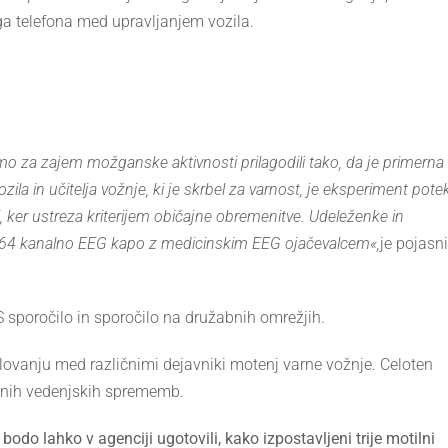
a telefona med upravljanjem vozila.
o za zajem možganske aktivnosti prilagodili tako, da je primerna
 in učitelja vožnje, ki je skrbel za varnost, je eksperiment pote
i, ker ustreza kriterijem običajne obremenitve. Udeleženke in
i 64 kanalno EEG kapo z medicinskim EEG ojačevalcem«,
je pojasni
S sporočilo in sporočilo na družabnih omrežjih.
anju med različnimi dejavniki motenj varne vožnje. Celoten
idnih vedenjskih sprememb.
odo lahko v agenciji ugotovili, kako izpostavljeni trije motilni