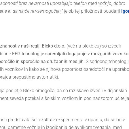
posobnosti brez nevarnosti uporabljajo telefon med vožnjo, dobro
jene in da nihče ni vsemogočen
,”
je ob tej priložnosti poudaril
Igo
nanost v naši regiji Blckb d.o.o.
(več na blckb.eu) so izvedli
odobne
EEG tehnologije
spremljali dogajanje v možganih vozniko
poročilo in sporočilo na družabnih medijih.
S sodobno tehnologi
nih voznikov in kako se njihova pozornost osredotoči na uporab
orajda prepustimo avtomatiki.
lja podjetje Blckb omogoča, da so raziskavo izvedli v dejanskih
riment seveda potekal s šolskim vozilom in pod nadzorom učitelj
sti predstavila še rezultate eksperimenta v upanju, da se bo v
menu pametne vožnje in izogibanja dejavnikom tveganja, med