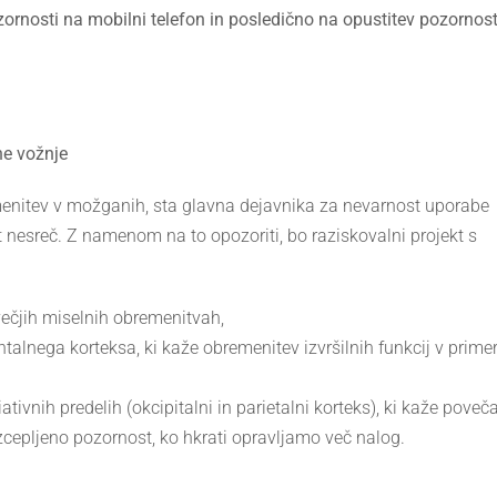
ornosti na mobilni telefon in posledično na opustitev pozornost
ne vožnje
enitev v možganih, sta glavna dejavnika za nevarnost uporabe
esreč. Z namenom na to opozoriti, bo raziskovalni projekt s
ečjih miselnih obremenitvah,
talnega korteksa, ki kaže obremenitev izvršilnih funkcij v prime
tivnih predelih (okcipitalni in parietalni korteks), ki kaže poveč
zcepljeno pozornost, ko hkrati opravljamo več nalog.