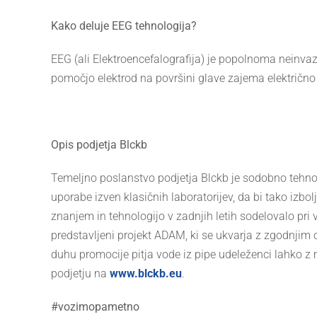
Kako deluje EEG tehnologija?
EEG (ali Elektroencefalografija) je popolnoma neinva
pomočjo elektrod na površini glave zajema električno 
Opis podjetja Blckb
Temeljno poslanstvo podjetja Blckb je sodobno tehnol
uporabe izven klasičnih laboratorijev, da bi tako izbol
znanjem in tehnologijo v zadnjih letih sodelovalo pr
predstavljeni projekt ADAM, ki se ukvarja z zgodnjim
duhu promocije pitja vode iz pipe udeleženci lahko z m
podjetju na
www.blckb.eu
.
#vozimopametno