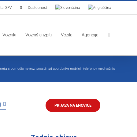
tal SPV
Dostopnost
Vozniki
Vozniški izpiti
Vozila
Agencija
ometa s pomočjo nevroznanosti nad uporabnike mobilnih telefonov med vožnjo
j
PRIJAVA NA ENOVICE