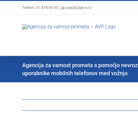
Skip
Telefon:
01 478 89 50
|
gp.avp(at)avp-rs.si
to
content
Agencija za varnost prometa s pomočjo nevroz
uporabnike mobilnih telefonov med vožnjo
View