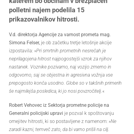
katerem bo občinam v brezplačen
polletni najem podelila 15
prikazovalnikov hitrosti.
V.d. direktorja Agencije za varnost prometa mag.
Simona Felser,
je ob začetku tretje letošnje akcije
izpostavila: »
Pri smrtnih prometnih nesrečah je
neprilagojena hitrost najpogostejši vzrok za njihov
nastanek.
Voznike pozivamo, naj vozijo zmerno in
odgovorno, saj se objestna in agresivna vožnja vse
prepogosto konča usodno. Globe so v takšnih primerih
še najmilejša posledica, ki jo nosi povzročitelj
.«
Robert Vehovec iz Sektorja prometne policije na
Generalni policijski upravi
je pozval k spoštovanju
omejitev hitrosti, ki so postavljene z namenom: »
Ne
zaradi kazni, temveč zato, da bi varno prišli na cilj.