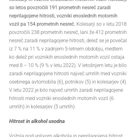
so letos povzročili 191 prometnih nesreč zaradi
neprilagojene hitrosti, vozniki enoslednih motornih
vozil pa 154 prometnih nesreč.
Kolesarji so v letu 2018
povzročili 238 prometnih nesreč, lani že 412 prometnih
nesreč zaradi neprilagojene hitrosti, delež se je povečal
iz 7 % na 11 % v zadnjem 5-letnem obdobju, medtem
ko delež pri voznikih enoslednih motornih vozil ostaja
med 8 – 10 % (9 % v letu 2022). V letošnjem letu je bilo
zaradi neprilagojene hitrosti največ umrlih med vozniki
osebnega avtomobila (6), potnikov (5) in kolesarjev (4).
V letu 2022 je bilo največ umrlih zaradi neprilagojene
hitrosti med vozniki enoslednih motornih vozil (6
umrlih) in kolesarjev (5 umrlih).
Hitrost in alkohol usodna
Vožnja pod vplivom alkohola in neprilagojena hitrost