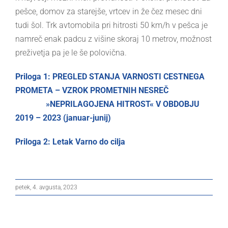
pešce, domov za starejše, vrtcev in že čez mesec dni
tudi šol. Trk avtomobila pri hitrosti 50 km/h v pešca je
namreč enak padcu z višine skoraj 10 metrov, možnost
preživetja pa je le še polovična.
Priloga 1: PREGLED STANJA VARNOSTI CESTNEGA
PROMETA – VZROK PROMETNIH NESREČ
»NEPRILAGOJENA HITROST« V OBDOBJU
2019 – 2023 (januar-junij)
Priloga 2: Letak Varno do cilja
petek, 4. avgusta, 2023