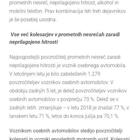
prometnih nesreč, neprilagojeno hitrost, alkohol in
mobilni telefon. Prav kombinacija teh treh dejavnikov
je še posebej usodna.
Vse več kolesarjev v prometnih nesrečah zaradi
neprilagojene hitrosti
Najpogostejši povzročitelj prometnih nesreč zaradi
neprilagojene hitrosti je voznik osebnega avtomobila.
V letošnjem letu je bilo zabeleženih 1.279
povzročiteljev voznikov osebnih avtomobilov. V
obdobju zadnjih 5 let, je delež povzročiteljev voznikov
osebnih avtomobilov v povprečju 73 %. Delež se v
zadnjih letih zmanjšuje – v letu 2018 je znašal 77 %, v
lanskem letu 71 %, letos do konca julija pa 70,1 %.
Voznikom osebnih avtomobilov sledijo povzročitelji
kolesarji in vozniki enoslednih motornih vozil. Kolesarji