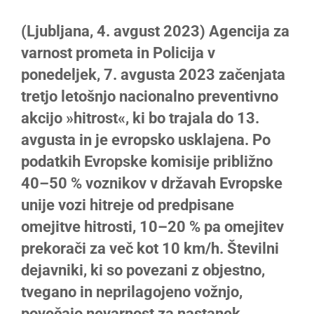
Larger
(Ljubljana, 4. avgust 2023) Agencija za
Image
varnost prometa in Policija v
ponedeljek, 7. avgusta 2023 začenjata
tretjo letošnjo nacionalno preventivno
akcijo »hitrost«, ki bo trajala do 13.
avgusta in je evropsko usklajena. Po
podatkih Evropske komisije približno
40–50 % voznikov v državah Evropske
unije vozi hitreje od predpisane
omejitve hitrosti, 10–20 % pa omejitev
prekorači za več kot 10 km/h. Številni
dejavniki, ki so povezani z objestno,
tvegano in neprilagojeno vožnjo,
povečajo nevarnost za nastanek