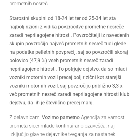
prometnih nesreč.
Starostni skupini od 18-24 let ter od 25-34 let sta
najbolj rizični z vidika povzročitve prometne nesreče
zaradi neprilagojene hitrosti. Povzročitelji iz navedenih
skupin povzročijo največ prometnih nesreč tudi glede
na podatke petletnih povprečij, saj so povzročili skoraj
polovico (47,9 %) vseh prometnih nesreč zaradi
neprilagojene hitrosti. To potrjuje dejstvo, da so mladi
vozniki motornih vozil precej bolj rizični kot starejši
vozniki motornih vozil, saj povzročijo približno 3,3 x
več prometnih nesreč zaradi neprilagojene hitrosti klub
dejstvu, da jih je številčno precej manj.
Z delavnicami
Vozimo pametno
Agencija za varnost
prometa sicer mlade kontinuirano ozavešča, naj
izključijo glavne dejavnike tveganja za nastanek