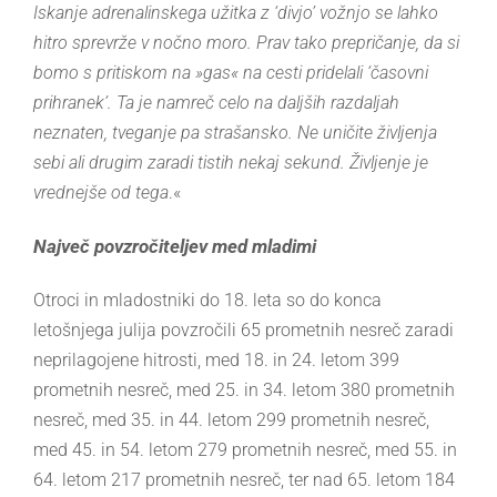
Iskanje adrenalinskega užitka z ‘divjo’ vožnjo se lahko
hitro sprevrže v nočno moro. Prav tako prepričanje, da si
bomo s pritiskom na »gas« na cesti pridelali ‘časovni
prihranek’. Ta je namreč celo na daljših razdaljah
neznaten, tveganje pa strašansko. Ne uničite življenja
sebi ali drugim zaradi tistih nekaj sekund. Življenje je
vrednejše od tega
.«
Največ povzročiteljev med mladimi
Otroci in mladostniki do 18. leta so do konca
letošnjega julija povzročili 65 prometnih nesreč zaradi
neprilagojene hitrosti, med 18. in 24. letom 399
prometnih nesreč, med 25. in 34. letom 380 prometnih
nesreč, med 35. in 44. letom 299 prometnih nesreč,
med 45. in 54. letom 279 prometnih nesreč, med 55. in
64. letom 217 prometnih nesreč, ter nad 65. letom 184