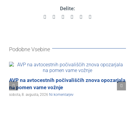
Delite:
Facebook
X
Reddit
LinkedIn
Pinterest
Email
Podobne Vsebine
AVP na avtocestnih počivališčih znova opozarjala
A
na pomen varne vožnje
o
sobota, 8. avgusta, 2026
Ni komentarjev
v
s