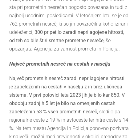
sta pri prometnih nesrečah pogosto povezana in tudi z
najbolj usodnimi posledicami. V letošnjem letu se je od
762 prometnih nesreč, ki so jih povzročili alkoholizirani
udeleženci,
300 pripetilo zaradi neprilagojene hitrosti,
od teh so bile štiri smrtne prometne nesreče,
še
opozarjata Agencija za varnost prometa in Policija.
Največ prometnih nesreč na cestah v naselju
Največ prometnih nesreč zaradi neprilagojene hitrosti
je zabeleženih na cestah v naselju z in brez uličnega
sistema. V prvi polovici leta 2023 jih je bilo kar 850.
V
obdobju zadnjih 5 let je bilo na omenjenih cestah
zabeleženih 53 % vseh prometnih nesreč,
sledijo pa
regionalne ceste z 19 % in avtoceste ter hitre ceste s 14
%. Na tem mestu Agencija in Policija ponovno pozivata
k največji možni meri previdnosti v okolici prehodov za