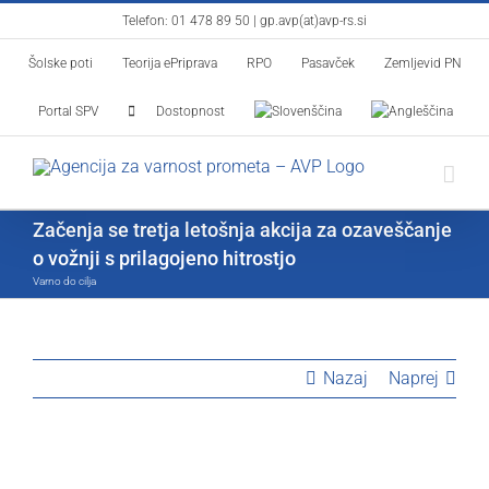
Skip
Telefon:
01 478 89 50
|
gp.avp(at)avp-rs.si
to
Šolske poti
Teorija ePriprava
RPO
Pasavček
Zemljevid PN
content
Portal SPV
Dostopnost
Začenja se tretja letošnja akcija za ozaveščanje
o vožnji s prilagojeno hitrostjo
Varno do cilja
Nazaj
Naprej
View