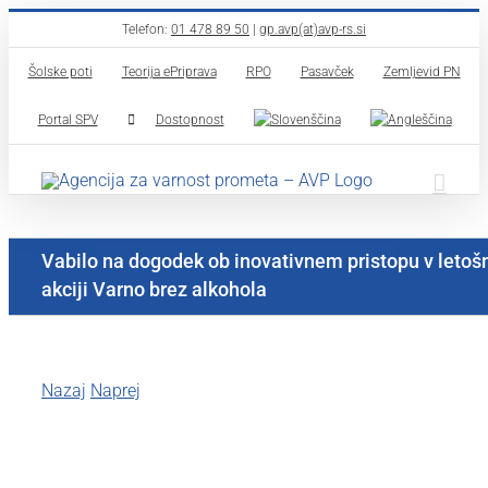
Skip
Telefon:
01 478 89 50
|
gp.avp(at)avp-rs.si
to
Šolske poti
Teorija ePriprava
RPO
Pasavček
Zemljevid PN
content
Portal SPV
Dostopnost
Vabilo na dogodek ob inovativnem pristopu v letošn
akciji Varno brez alkohola
Nazaj
Naprej
View
Larger
Image