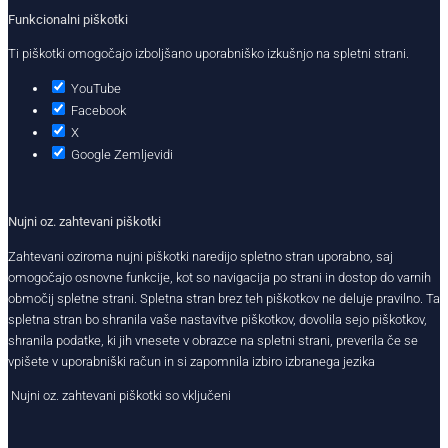
Funkcionalni piškotki
Ti piškotki omogočajo izboljšano uporabniško izkušnjo na spletni strani.
YouTube
Facebook
X
Google Zemljevidi
Nujni oz. zahtevani piškotki
Zahtevani oziroma nujni piškotki naredijo spletno stran uporabno, saj
omogočajo osnovne funkcije, kot so navigacija po strani in dostop do varnih
območij spletne strani. Spletna stran brez teh piškotkov ne deluje pravilno. Ta
spletna stran bo shranila vaše nastavitve piškotkov, dovolila sejo piškotkov,
shranila podatke, ki jih vnesete v obrazce na spletni strani, preverila če se
vpišete v uporabniški račun in si zapomnila izbiro izbranega jezika
Nujni oz. zahtevani piškotki so vključeni