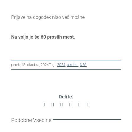
Prijave na dogodek niso več možne
Na voljo je še 60 prostih mest.
petek, 18. oktobra, 2024
Tagi:
2024
,
alkohol
,
NPA
Delite:
Facebook
X
Reddit
LinkedIn
Pinterest
Email
Podobne Vsebine