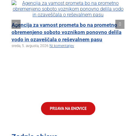
Kl
Agencija za varnost prometa bo na prometno
zb
obremenjeno soboto voznikom ponovno delila
tor
vodo in ozaveščala o reševalnem pasu
sreda, 5. avgusta, 2026
Ni komentarjev
PRIJAVA NA ENOVICE