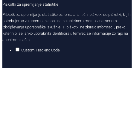
Piškotki za spremljanje statistike
Piškotki za spremljanje statistike oziroma analitični piškotki so piškotki, ki jih
potrebujemo za spremljanje obiska na spletnem mestu z namenom
izboljševanja uporabniške izkušnje. Ti piškotki ne zbirajo informacij, preko
katerih bi se lahko uporabniki identificirali, temveč se informacije zbirajo na
anonimen način.
Custom Tracking Code