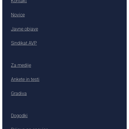
Kontakt
Novice
Javne objave
Sindikat AVP
Za medije
Ankete in testi
Gradiva
Dogodki