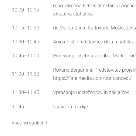
mag. Simona Felser, direktorica Agenci
10.00–10.15
aktualna statistika
10.15–10.30
dr. Majda Zorec Karlovšek: Moški, žensk
10.30–10.45
Anica Pišl: Predstavitev dela rehabilit
10.45–11.00
Pričevanje, osebna zgodba: Marko Toman
Roxane Bergamini: Predstavitev projek
11.00–11.30
https://fline-media.com/our-concept/
11.30–11.45
Vprašanja udeležencev in zaključek
11.45
Izjava za medije
Vljudno vabljeni!