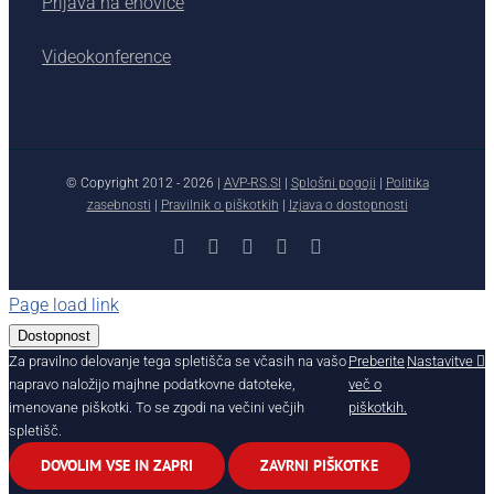
Prijava na enovice
Videokonference
© Copyright 2012 -
2026 |
AVP-RS.SI
|
Splošni pogoji
|
Politika
zasebnosti
|
Pravilnik o piškotkih
|
Izjava o dostopnosti
Facebook
X
YouTube
Instagram
LinkedIn
Page load link
Dostopnost
Za pravilno delovanje tega spletišča se včasih na vašo
Preberite
Nastavitve
napravo naložijo majhne podatkovne datoteke,
več o
imenovane piškotki. To se zgodi na večini večjih
piškotkih.
spletišč.
DOVOLIM VSE IN ZAPRI
ZAVRNI PIŠKOTKE