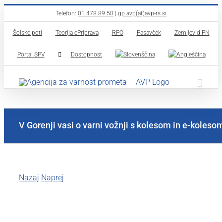
Skip
Telefon:
01 478 89 50
|
gp.avp(at)avp-rs.si
to
Šolske poti
Teorija ePriprava
RPO
Pasavček
Zemljevid PN
content
Portal SPV
Dostopnost
V Gorenji vasi o varni vožnji s kolesom in e-koleso
Nazaj
Naprej
View
Larger
Image