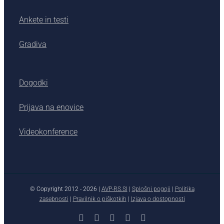
Ankete in testi
Gradiva
Dogodki
Prijava na enovice
Videokonference
© Copyright 2012 -
2026 |
AVP-RS.SI
|
Splošni pogoji
|
Politika
zasebnosti
|
Pravilnik o piškotkih
|
Izjava o dostopnosti
Facebook
X
YouTube
Instagram
LinkedIn