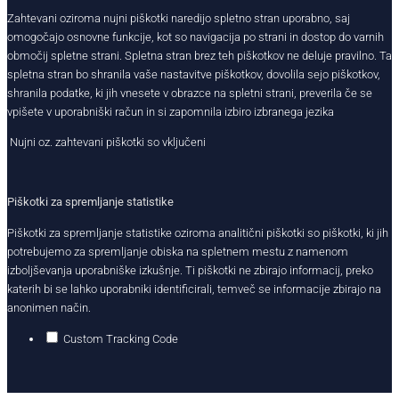
Zahtevani oziroma nujni piškotki naredijo spletno stran uporabno, saj
omogočajo osnovne funkcije, kot so navigacija po strani in dostop do varnih
območij spletne strani. Spletna stran brez teh piškotkov ne deluje pravilno. Ta
spletna stran bo shranila vaše nastavitve piškotkov, dovolila sejo piškotkov,
shranila podatke, ki jih vnesete v obrazce na spletni strani, preverila če se
vpišete v uporabniški račun in si zapomnila izbiro izbranega jezika
Nujni oz. zahtevani piškotki so vključeni
Piškotki za spremljanje statistike
Piškotki za spremljanje statistike oziroma analitični piškotki so piškotki, ki jih
potrebujemo za spremljanje obiska na spletnem mestu z namenom
izboljševanja uporabniške izkušnje. Ti piškotki ne zbirajo informacij, preko
katerih bi se lahko uporabniki identificirali, temveč se informacije zbirajo na
anonimen način.
Custom Tracking Code