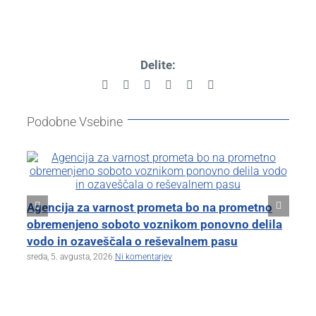
Delite:
Facebook
X
Reddit
LinkedIn
Pinterest
Email
Podobne Vsebine
Kl
Agencija za varnost prometa bo na prometno
zb
obremenjeno soboto voznikom ponovno delila
tor
vodo in ozaveščala o reševalnem pasu
sreda, 5. avgusta, 2026
Ni komentarjev