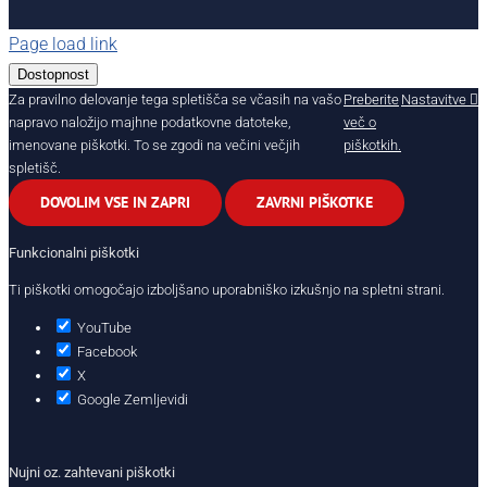
Page load link
Dostopnost
Za pravilno delovanje tega spletišča se včasih na vašo
Preberite
Nastavitve
napravo naložijo majhne podatkovne datoteke,
več o
imenovane piškotki. To se zgodi na večini večjih
piškotkih.
spletišč.
DOVOLIM VSE IN ZAPRI
ZAVRNI PIŠKOTKE
Funkcionalni piškotki
Ti piškotki omogočajo izboljšano uporabniško izkušnjo na spletni strani.
YouTube
Facebook
X
Google Zemljevidi
Nujni oz. zahtevani piškotki