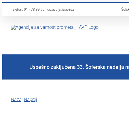
Skip
Telefon:
01 478 89 50
|
gp.avp(at)avp-rs.si
Šolsk
to
content
Uspešno zaključena 33. Šoferska nedelja n
Nazaj
Naprej
View
Larger
Image