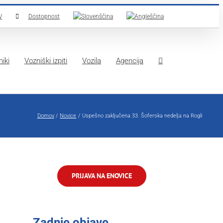
V
Dostopnost
iki
Vozniški izpiti
Vozila
Agencija
Domov
Novice
Uspešno zaključena 33. Šoferska nedelja na Rogli
PRIJAVA NA ENOVICE
Zadnje objave