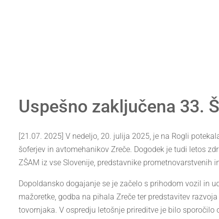
Uspešno zaključena 33. Š
[21.07. 2025] V nedeljo, 20. julija 2025, je na Rogli poteka
šoferjev in avtomehanikov Zreče. Dogodek je tudi letos združ
ZŠAM iz vse Slovenije, predstavnike prometnovarstvenih inst
Dopoldansko dogajanje se je začelo s prihodom vozil in ude
mažoretke, godba na pihala Zreče ter predstavitev razvoj
tovornjaka. V ospredju letošnje prireditve je bilo sporoč