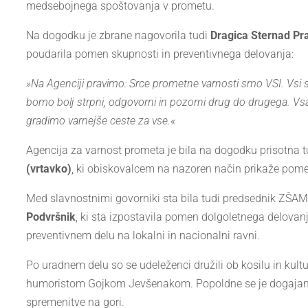
medsebojnega spoštovanja v prometu.
Na dogodku je zbrane nagovorila tudi
Dragica Sternad Pr
poudarila pomen skupnosti in preventivnega delovanja:
»Na Agenciji pravimo: Srce prometne varnosti smo VSI. Vsi sm
bomo bolj strpni, odgovorni in pozorni drug do drugega. V
gradimo varnejše ceste za vse.«
Agencija za varnost prometa je bila na dogodku prisotna t
(vrtavko)
, ki obiskovalcem na nazoren način prikaže pome
Med slavnostnimi govorniki sta bila tudi predsednik ZŠAM
Podvršnik
, ki sta izpostavila pomen dolgoletnega delovan
preventivnem delu na lokalni in nacionalni ravni.
Po uradnem delu so se udeleženci družili ob kosilu in kul
humoristom Gojkom Jevšenakom. Popoldne se je dogajanje 
spremenitve na gori.