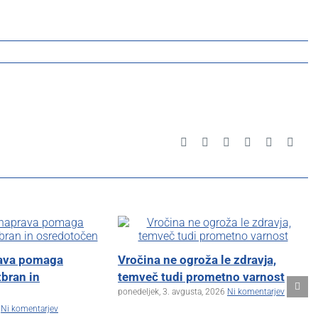
Facebook
X
Reddit
LinkedIn
Pinterest
Emai
rava pomaga
Vročina ne ogroža le zdravja,
zbran in
temveč tudi prometno varnost
ponedeljek, 3. avgusta, 2026
Ni komentarjev
Ni komentarjev