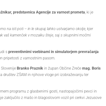
ažnikar, predstavnica Agencije za varnost prometa
, ki je
o na isti poti – in le skupaj lahko ustvarjamo okolje, kjer
sak vaš kamenček v mozaiku šteje, saj s skupnimi močmi
udi s
preventivnimi vsebinami in simulatorjem prevračanja
n pripetosti z varnostnim pasom.
 Slovenije
Branko Praznik
in župan Občine Zreče
mag. Boris
ja društev ZŠAM in njihove vloge pri izobraževanju ter
turnem programu z glasbenimi gosti, nastopajočimi pevci in
zaključilo z mašo in blagoslovom vozil pri cerkvi Jezusove