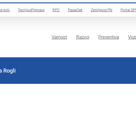
e poti
Teorija ePriprava
RPO
Pasavček
Zemljevid PN
Portal SP
Varnost
Razvoj
Preventiva
Vozn
a Rogli