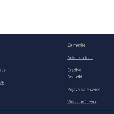
Za medije
Ankete in testi
ave
Gradiva
Dogodki
AVP
Prijava na enovice
Videokonference