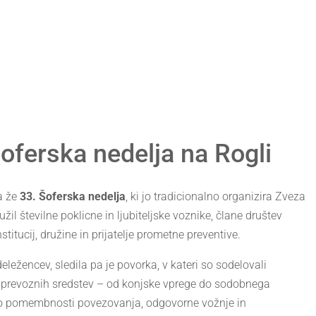
oferska nedelja na Rogli
la že
33. Šoferska nedelja
, ki jo tradicionalno organizira Zveza
il številne poklicne in ljubiteljske voznike, člane društev
itucij, družine in prijatelje prometne preventive.
ležencev, sledila pa je povorka, v kateri so sodelovali
a prevoznih sredstev – od konjske vprege do sodobnega
ilo o pomembnosti povezovanja, odgovorne vožnje in