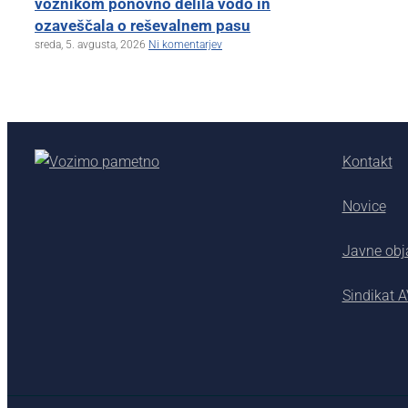
voznikom ponovno delila vodo in
ozaveščala o reševalnem pasu
sreda, 5. avgusta, 2026
Ni komentarjev
Kontakt
Novice
Javne obj
Sindikat 