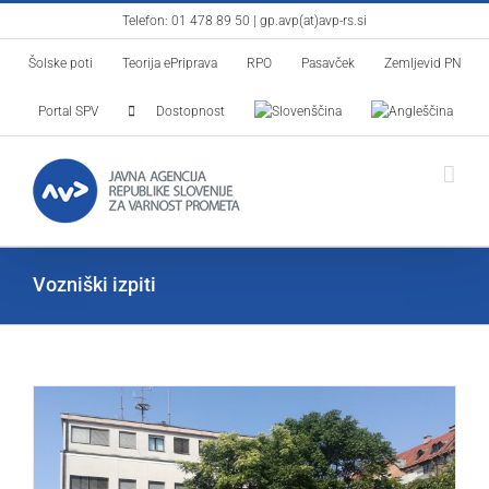
Skip
Telefon:
01 478 89 50
|
gp.avp(at)avp-rs.si
to
Šolske poti
Teorija ePriprava
RPO
Pasavček
Zemljevid PN
content
Portal SPV
Dostopnost
Vozniški izpiti