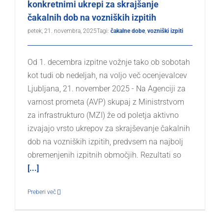
konkretnimi ukrepi za skrajšanje
čakalnih dob na vozniških izpitih
petek, 21. novembra, 2025
Tagi:
čakalne dobe
,
vozniški izpiti
Od 1. decembra izpitne vožnje tako ob sobotah
kot tudi ob nedeljah, na voljo več ocenjevalcev
Ljubljana, 21. november 2025 - Na Agenciji za
varnost prometa (AVP) skupaj z Ministrstvom
za infrastrukturo (MZI) že od poletja aktivno
izvajajo vrsto ukrepov za skrajševanje čakalnih
dob na vozniških izpitih, predvsem na najbolj
obremenjenih izpitnih območjih. Rezultati so
[...]
Preberi več