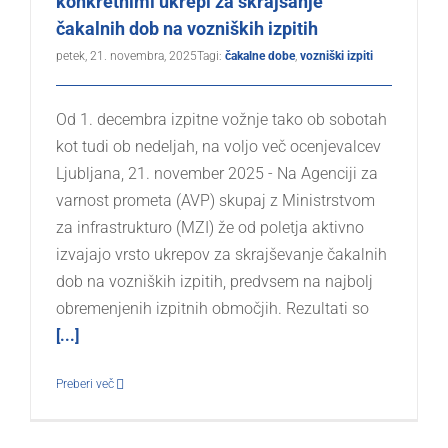
konkretnimi ukrepi za skrajšanje
čakalnih dob na vozniških izpitih
petek, 21. novembra, 2025
Tagi:
čakalne dobe
,
vozniški izpiti
Od 1. decembra izpitne vožnje tako ob sobotah
kot tudi ob nedeljah, na voljo več ocenjevalcev
Ljubljana, 21. november 2025 - Na Agenciji za
varnost prometa (AVP) skupaj z Ministrstvom
za infrastrukturo (MZI) že od poletja aktivno
izvajajo vrsto ukrepov za skrajševanje čakalnih
dob na vozniških izpitih, predvsem na najbolj
obremenjenih izpitnih območjih. Rezultati so
[...]
Preberi več