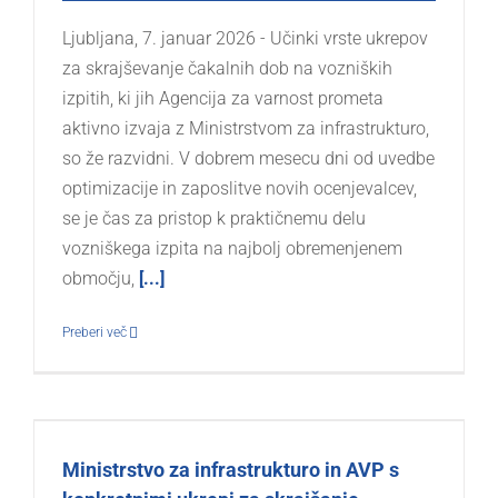
Ljubljana, 7. januar 2026 - Učinki vrste ukrepov
za skrajševanje čakalnih dob na vozniških
izpitih, ki jih Agencija za varnost prometa
aktivno izvaja z Ministrstvom za infrastrukturo,
so že razvidni. V dobrem mesecu dni od uvedbe
optimizacije in zaposlitve novih ocenjevalcev,
se je čas za pristop k praktičnemu delu
vozniškega izpita na najbolj obremenjenem
območju,
[...]
Preberi več
Ministrstvo za infrastrukturo in AVP s