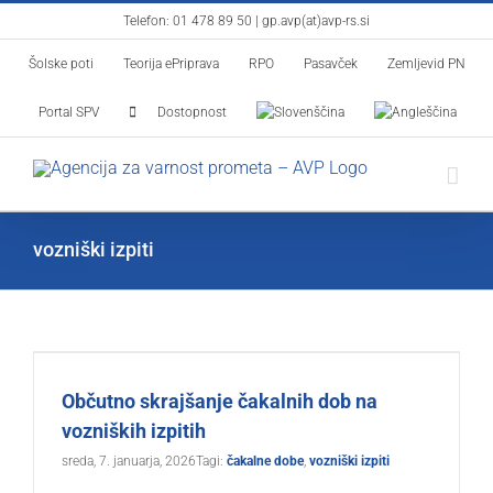
Skip
Telefon:
01 478 89 50
|
gp.avp(at)avp-rs.si
to
Šolske poti
Teorija ePriprava
RPO
Pasavček
Zemljevid PN
content
Portal SPV
Dostopnost
vozniški izpiti
Občutno skrajšanje čakalnih dob na
vozniških izpitih
sreda, 7. januarja, 2026
Tagi:
čakalne dobe
,
vozniški izpiti