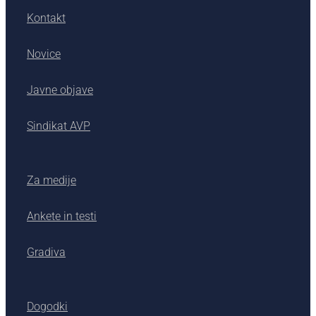
Kontakt
Novice
Javne objave
Sindikat AVP
Za medije
Ankete in testi
Gradiva
Dogodki