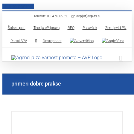
Skip to content
Telefon:
01 478 89 50
|
gp.avp(at)avp-rs.si
Šolske poti
Teorija ePriprava
RPO
Pasavček
Zemljevid PN
Portal SPV
Dostopnost
primeri dobre prakse