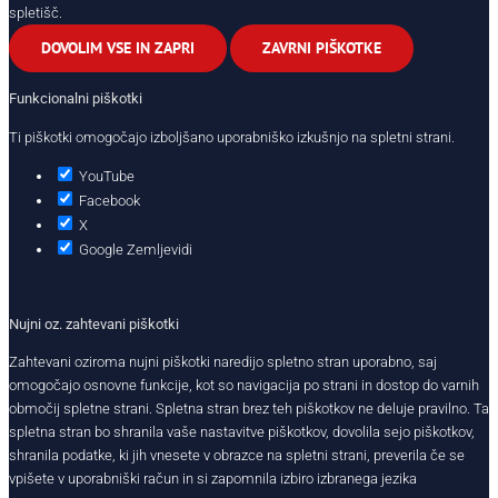
spletišč.
DOVOLIM VSE IN ZAPRI
ZAVRNI PIŠKOTKE
Funkcionalni piškotki
Ti piškotki omogočajo izboljšano uporabniško izkušnjo na spletni strani.
YouTube
Facebook
X
Google Zemljevidi
Nujni oz. zahtevani piškotki
Zahtevani oziroma nujni piškotki naredijo spletno stran uporabno, saj
omogočajo osnovne funkcije, kot so navigacija po strani in dostop do varnih
območij spletne strani. Spletna stran brez teh piškotkov ne deluje pravilno. Ta
spletna stran bo shranila vaše nastavitve piškotkov, dovolila sejo piškotkov,
shranila podatke, ki jih vnesete v obrazce na spletni strani, preverila če se
vpišete v uporabniški račun in si zapomnila izbiro izbranega jezika