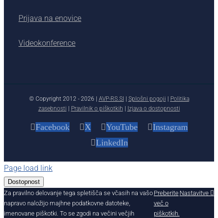
Prijava na enovice
Videokonference
© Copyright 2012 -
2026 |
AVP-RS.SI
|
Splošni pogoji
|
Politika
zasebnosti
|
Pravilnik o piškotkih
|
Izjava o dostopnosti
Facebook
X
YouTube
Instagram
LinkedIn
Page load link
Dostopnost
Za pravilno delovanje tega spletišča se včasih na vašo
Preberite
Nastavitve
napravo naložijo majhne podatkovne datoteke,
več o
imenovane piškotki. To se zgodi na večini večjih
piškotkih.