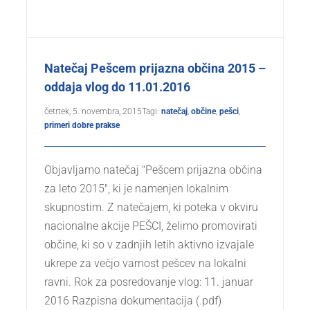
Natečaj Pešcem prijazna občina 2015 –
oddaja vlog do 11.01.2016
četrtek, 5. novembra, 2015
Tagi:
natečaj
,
občine
,
pešci
,
primeri dobre prakse
Objavljamo natečaj "Pešcem prijazna občina
za leto 2015", ki je namenjen lokalnim
skupnostim. Z natečajem, ki poteka v okviru
nacionalne akcije PEŠCI, želimo promovirati
občine, ki so v zadnjih letih aktivno izvajale
ukrepe za večjo varnost pešcev na lokalni
ravni. Rok za posredovanje vlog: 11. januar
2016 Razpisna dokumentacija (.pdf)