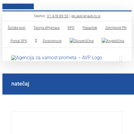
Skip to content
Telefon:
01 478 89 50
|
gp.avp(at)avp-rs.si
Šolske poti
Teorija ePriprava
RPO
Pasavček
Zemljevid PN
Portal SPV
Dostopnost
natečaj