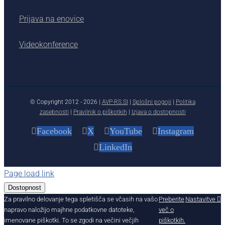
Prijava na enovice
Videokonference
© Copyright 2012 -
2026 |
AVP-RS.SI
|
Splošni pogoji
|
Politika
zasebnosti
|
Pravilnik o piškotkih
|
Izjava o dostopnosti
Facebook
X
YouTube
Instagram
LinkedIn
Page load link
Dostopnost
Za pravilno delovanje tega spletišča se včasih na vašo
Preberite
Nastavitve
napravo naložijo majhne podatkovne datoteke,
več o
imenovane piškotki. To se zgodi na večini večjih
piškotkih.