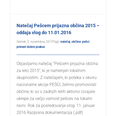
Natečaj Pešcem prijazna občina 2015 –
oddaja vlog do 11.01.2016
četrtek, 5. novembra, 2015
Tagi:
natečaj
,
občine
,
pešci
,
primeri dobre prakse
Objavljamo natečaj "Pešcem prijazna občina
za leto 2015", ki je namenjen lokalnim
skupnostim. Z natečajem, ki poteka v okviru
nacionalne akcije PEŠCI, želimo promovirati
občine, ki so v zadnjih letih aktivno izvajale
ukrepe za večjo varnost pešcev na lokalni
ravni. Rok za posredovanje vlog: 11. januar
2016 Razpisna dokumentacija (.pdf)