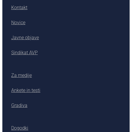
Kontakt
Novice
Javne objave
Sindikat AVP
Za medije
Ankete in testi
Gradiva
Dogodki