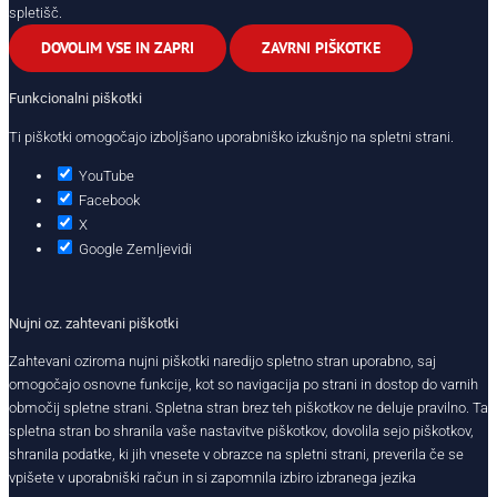
spletišč.
DOVOLIM VSE IN ZAPRI
ZAVRNI PIŠKOTKE
Funkcionalni piškotki
Ti piškotki omogočajo izboljšano uporabniško izkušnjo na spletni strani.
YouTube
Facebook
X
Google Zemljevidi
Nujni oz. zahtevani piškotki
Zahtevani oziroma nujni piškotki naredijo spletno stran uporabno, saj
omogočajo osnovne funkcije, kot so navigacija po strani in dostop do varnih
območij spletne strani. Spletna stran brez teh piškotkov ne deluje pravilno. Ta
spletna stran bo shranila vaše nastavitve piškotkov, dovolila sejo piškotkov,
shranila podatke, ki jih vnesete v obrazce na spletni strani, preverila če se
vpišete v uporabniški račun in si zapomnila izbiro izbranega jezika