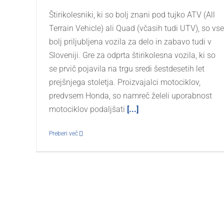
Štirikolesniki, ki so bolj znani pod tujko ATV (All
Terrain Vehicle) ali Quad (včasih tudi UTV), so vse
bolj priljubljena vozila za delo in zabavo tudi v
Sloveniji. Gre za odprta štirikolesna vozila, ki so
se prvič pojavila na trgu sredi šestdesetih let
prejšnjega stoletja. Proizvajalci motociklov,
predvsem Honda, so namreč želeli uporabnost
motociklov podaljšati
[...]
Preberi več