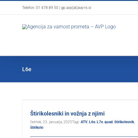
Skip
Telefon:
01 478 89 50
|
gp.avp(at)avp-rs.si
to
content
L6e
Štirikolesniki in vožnja z njimi
četrtek, 23. januarja, 2025
Tagi:
ATV
,
L6e
,
L7e
,
quad
,
štirikolesnik
,
štirikolo