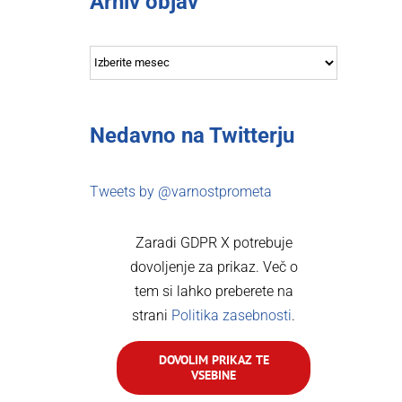
Arhiv objav
Arhiv
objav
Nedavno na Twitterju
Tweets by @varnostprometa
Zaradi GDPR X potrebuje
dovoljenje za prikaz. Več o
tem si lahko preberete na
strani
Politika zasebnosti
.
DOVOLIM PRIKAZ TE
VSEBINE