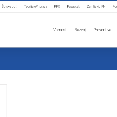
Šolske poti
Teorija ePriprava
RPO
Pasavček
Zemljevid PN
Por
Varnost
Razvoj
Preventiva