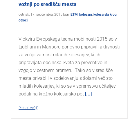
vožnji po središču mesta
četrtek, 17. septembra, 2015
Tagi:
ETM
,
kolesarji
,
kolesarski krog
,
otroci
V okviru Evropskega tedna mobilnosti 2015 so v
Ljubljani in Mariboru ponovno pripravili aktivnosti
za večjo varnost mladih kolesarjev, ki jih
pripravljata občinska Sveta za preventivo in
vzgojo v cestnem prometu. Tako so v središče
mesta privabili v sodelovanju s šolami več sto
mladih kolesarjev, ki so se v spremstvu učiteljev
podali na krožno kolesarsko pot
[...]
Preberi več