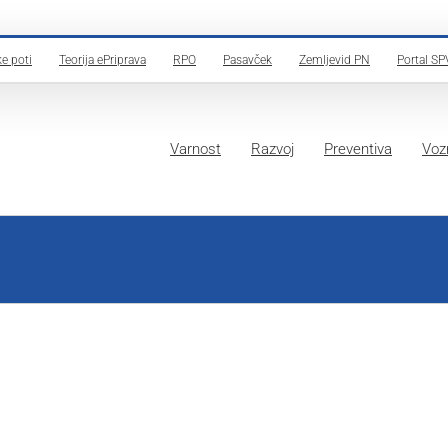
e poti
Teorija ePriprava
RPO
Pasavček
Zemljevid PN
Portal SP
Varnost
Razvoj
Preventiva
Vozn