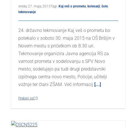
sreda, 27. maja, 2015
Tagi:
Kaj veš o prometu
,
kolesarji
,
šole
,
tekmovanje
24. državno tekmovanje Kaj veš o prometu bo
potekalo v soboto 30. maja 2015 na OŠ Bršljin v
Novem mestu s pričetkom ob 8.30 uri.
Tekmovanje organizira Javna agencija RS za
varnost prometa v sodelovanju s SPV Novo
mesto, sodelujejo pa tudi drugi predstavniki
izpitnega centra novo mesto, Policije, učitelji
vožnje ter člani ZŠAM. Več informacij
[...]
Preberi več