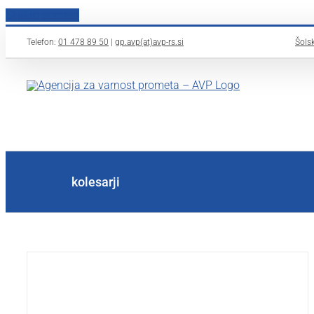
Skip to content
Telefon:
01 478 89 50
|
gp.avp(at)avp-rs.si
Šolsk
kolesarji