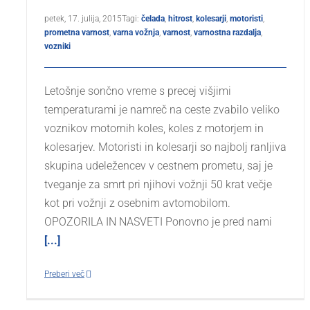
petek, 17. julija, 2015
Tagi:
čelada
,
hitrost
,
kolesarji
,
motoristi
,
prometna varnost
,
varna vožnja
,
varnost
,
varnostna razdalja
,
vozniki
Letošnje sončno vreme s precej višjimi
temperaturami je namreč na ceste zvabilo veliko
voznikov motornih koles, koles z motorjem in
kolesarjev. Motoristi in kolesarji so najbolj ranljiva
skupina udeležencev v cestnem prometu, saj je
tveganje za smrt pri njihovi vožnji 50 krat večje
kot pri vožnji z osebnim avtomobilom.
OPOZORILA IN NASVETI Ponovno je pred nami
[...]
Preberi več