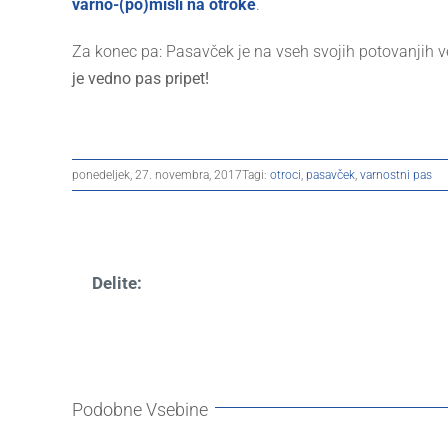
varno-(po)misli na otroke
.
Za konec pa: Pasavček je na vseh svojih potovanjih 
je vedno pas pripet!
ponedeljek, 27. novembra, 2017
Tagi:
otroci
,
pasavček
,
varnostni pas
Delite:
Podobne Vsebine