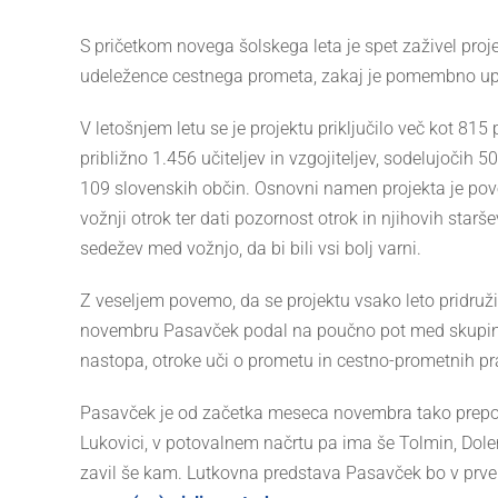
Larger
Image
S pričetkom novega šolskega leta je spet zaživel proj
udeležence cestnega prometa, zakaj je pomembno upo
V letošnjem letu se je projektu priključilo več kot 815
približno 1.456 učiteljev in vzgojiteljev, sodelujočih 
109 slovenskih občin. Osnovni namen projekta je pov
vožnji otrok ter dati pozornost otrok in njihovih star
sedežev med vožnjo, da bi bili vsi bolj varni.
Z veseljem povemo, da se projektu vsako leto pridruži
novembru Pasavček podal na poučno pot med skupine, k
nastopa, otroke uči o prometu in cestno-prometnih pra
Pasavček je od začetka meseca novembra tako prepotova
Lukovici, v potovalnem načrtu pa ima še Tolmin, Dole
zavil še kam. Lutkovna predstava Pasavček bo v prve