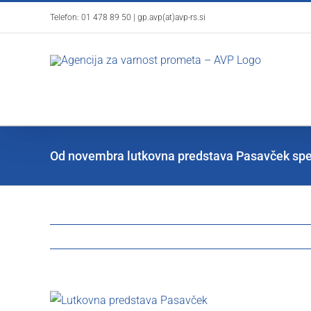
Skip
Telefon:
01 478 89 50
|
gp.avp(at)avp-rs.si
to
content
Od novembra lutkovna predstava Pasavček spet
View