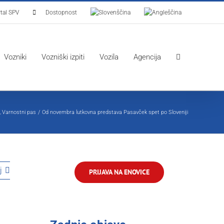
tal SPV
Dostopnost
Vozniki
Vozniški izpiti
Vozila
Agencija
a
Varnostni pas
Od novembra lutkovna predstava Pasavček spet po Sloveniji
j
PRIJAVA NA ENOVICE