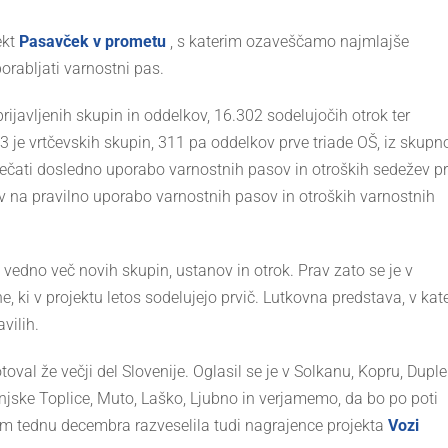
ekt
Pasavček v prometu
, s katerim ozaveščamo najmlajše
rabljati varnostni pas.
 prijavljenih skupin in oddelkov, 16.302 sodelujočih otrok ter
503 je vrtčevskih skupin, 311 pa oddelkov prve triade OŠ, iz skupn
ečati dosledno uporabo varnostnih pasov in otroških sedežev pr
šev na pravilno uporabo varnostnih pasov in otroških varnostnih
 vedno več novih skupin, ustanov in otrok. Prav zato se je v
i v projektu letos sodelujejo prvič. Lutkovna predstava, v kate
vilih.
l že večji del Slovenije. Oglasil se je v Solkanu, Kopru, Duple
njske Toplice, Muto, Laško, Ljubno in verjamemo, da bo po poti
m tednu decembra razveselila tudi nagrajence projekta
Vozi