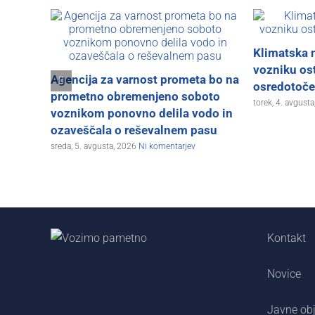
Klimatska 
vozniku ost
Agencija za varnost prometa bo na
osredotoč
prometno obremenjeno soboto
torek, 4. avgust
voznikom ponovno delila vodo in
ozaveščala o reševalnem pasu
sreda, 5. avgusta, 2026
Ni komentarjev
Kontakt
Novice
Javne ob