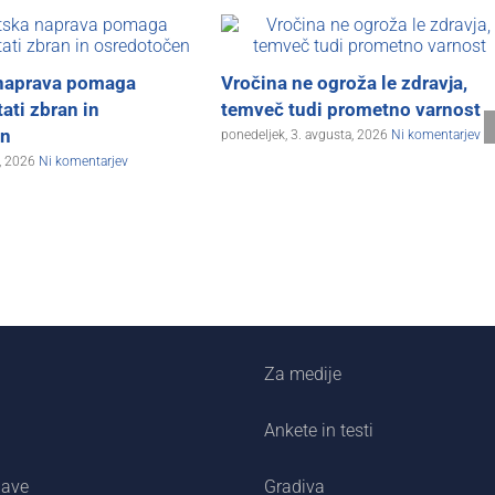
naprava pomaga
Vročina ne ogroža le zdravja,
ati zbran in
temveč tudi prometno varnost
en
ponedeljek, 3. avgusta, 2026
Ni komentarjev
a, 2026
Ni komentarjev
Za medije
Ankete in testi
jave
Gradiva