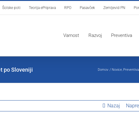
Šolske poti
Teorija ePriprava
RPO
Pasavček
Zemljevid PN
Por
Varnost
Razvoj
Preventiva
 po Sloveniji
Domov
Novice
Preventiv
Nazaj
Napre