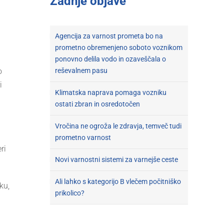
Zadnje objave
Agencija za varnost prometa bo na
prometno obremenjeno soboto voznikom
ponovno delila vodo in ozaveščala o
reševalnem pasu
o
i
Klimatska naprava pomaga vozniku
ostati zbran in osredotočen
Vročina ne ogroža le zdravja, temveč tudi
prometno varnost
ri
Novi varnostni sistemi za varnejše ceste
Ali lahko s kategorijo B vlečem počitniško
ku,
prikolico?