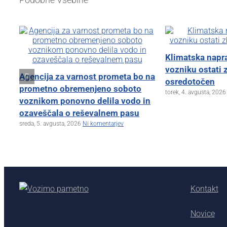
Klimatska nap
vozniku ostati 
Agencija za varnost prometa bo na
osredotočen
prometno obremenjeno soboto
torek, 4. avgusta, 2026
voznikom ponovno delila vodo in
ozaveščala o reševalnem pasu
sreda, 5. avgusta, 2026
Ni komentarjev
Kontakt
Novice