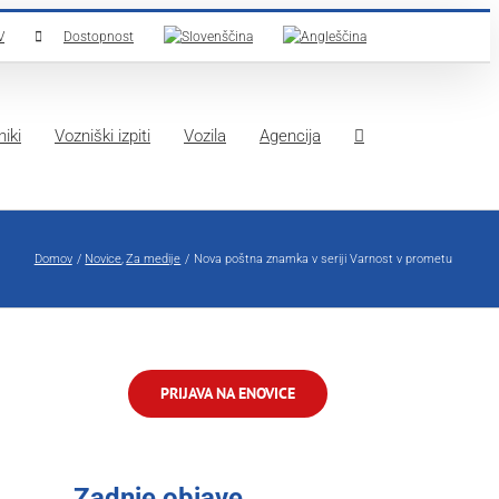
V
Dostopnost
iki
Vozniški izpiti
Vozila
Agencija
Domov
Novice
Za medije
Nova poštna znamka v seriji Varnost v prometu
PRIJAVA NA ENOVICE
Zadnje objave