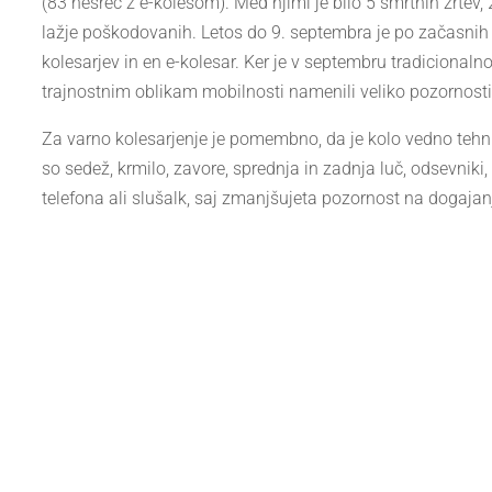
(83 nesreč z e-kolesom). Med njimi je bilo 5 smrtnih žrtev, 
lažje poškodovanih. Letos do 9. septembra je po začasnih 
kolesarjev in en e-kolesar. Ker je v septembru tradicional
trajnostnim oblikam mobilnosti namenili veliko pozornosti,
Za varno kolesarjenje je pomembno, da je kolo vedno tehni
so sedež, krmilo, zavore, sprednja in zadnja luč, odsevnik
telefona ali slušalk, saj zmanjšujeta pozornost na dogaja