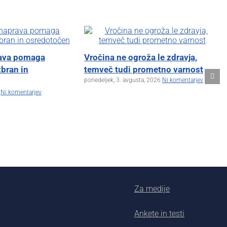
rava pomaga
Vročina ne ogroža le zdravja,
zbran in
temveč tudi prometno varnost
ponedeljek, 3. avgusta, 2026
Ni komentarjev
Ni komentarjev
Za medije
Ankete in testi