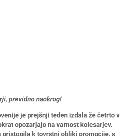
rji, previdno naokrog!
enije je prejšnji teden izdala že četrto v
okrat opozarjajo na varnost kolesarjev.
ristopila k tovrstni obliki promocije, s