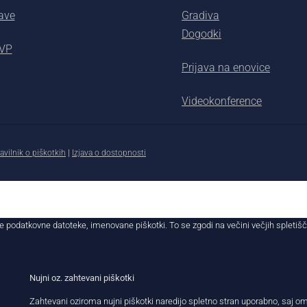
ave
Gradiva
Dogodki
AVP
Prijava na enovice
Videokonference
avilnik o piškotkih
|
Izjava o dostopnosti
e podatkovne datoteke, imenovane piškotki. To se zgodi na večini večjih spletiš
Nujni oz. zahtevani piškotki
Zahtevani oziroma nujni piškotki naredijo spletno stran uporabno, saj 