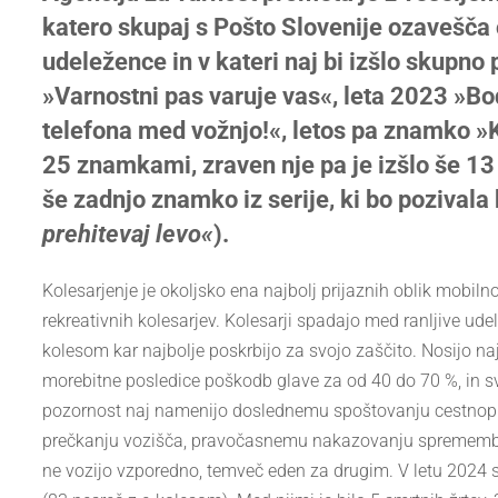
katero skupaj s Pošto Slovenije ozavešča
udeležence in v kateri naj bi izšlo skupn
»Varnostni pas varuje vas«, leta 2023 »Bod
telefona med vožnjo!«, letos pa znamko »Kol
25 znamkami, zraven nje pa je izšlo še 1
še zadnjo znamko iz serije, ki bo pozivala 
prehitevaj levo«
).
Kolesarjenje je okoljsko ena najbolj prijaznih oblik mobilnos
rekreativnih kolesarjev. Kolesarji spadajo med ranljive u
kolesom kar najbolje poskrbijo za svojo zaščito. Nosijo na
morebitne posledice poškodb glave za od 40 do 70 %, in s
pozornost naj namenijo doslednemu spoštovanju cestnoprom
prečkanju vozišča, pravočasnemu nakazovanju spremembe sme
ne vozijo vzporedno, temveč eden za drugim. V letu 2024 s