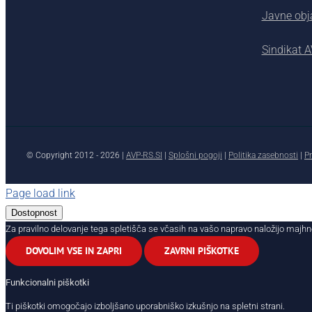
Javne obj
Sindikat 
© Copyright 2012 -
2026 |
AVP-RS.SI
|
Splošni pogoji
|
Politika zasebnosti
|
Pr
Page load link
Dostopnost
Za pravilno delovanje tega spletišča se včasih na vašo napravo naložijo majhn
DOVOLIM VSE IN ZAPRI
ZAVRNI PIŠKOTKE
Funkcionalni piškotki
Ti piškotki omogočajo izboljšano uporabniško izkušnjo na spletni strani.