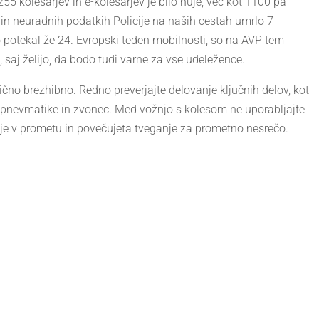
255 kolesarjev in e-kolesarjev je bilo huje, več kot 1100 pa
in neuradnih podatkih Policije na naših cestah umrlo 7
no potekal že 24. Evropski teden mobilnosti, so na AVP tem
 saj želijo, da bodo tudi varne za vse udeležence.
čno brezhibno. Redno preverjajte delovanje ključnih delov, kot
i, pnevmatike in zvonec. Med vožnjo s kolesom ne uporabljajte
nje v prometu in povečujeta tveganje za prometno nesrečo.