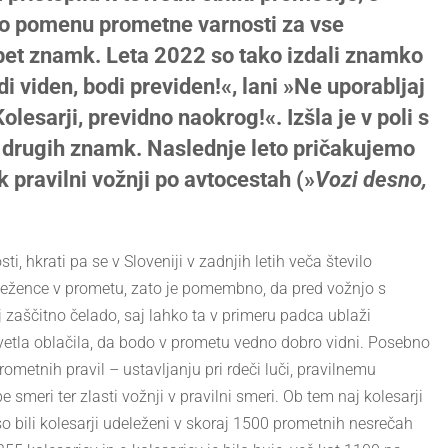
 o pomenu prometne varnosti za vse
o pet znamk. Leta 2022 so tako izdali znamko
i viden, bodi previden!«, lani »Ne uporabljaj
esarji, previdno naokrog!«. Izšla je v poli s
3 drugih znamk. Naslednje leto pričakujemo
k pravilni vožnji po avtocestah (»
Vozi desno,
ti, hkrati pa se v Sloveniji v zadnjih letih veča število
deležence v prometu, zato je pomembno, da pred vožnjo s
j zaščitno čelado, saj lahko ta v primeru padca ublaži
vetla oblačila, da bodo v prometu vedno dobro vidni. Posebno
etnih pravil – ustavljanju pri rdeči luči, pravilnemu
ri ter zlasti vožnji v pravilni smeri. Ob tem naj kolesarji
o bili kolesarji udeleženi v skoraj 1500 prometnih nesrečah