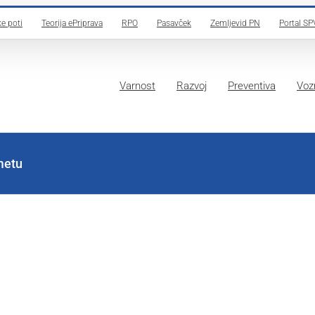
e poti
Teorija ePriprava
RPO
Pasavček
Zemljevid PN
Portal SP
Varnost
Razvoj
Preventiva
Vozn
metu