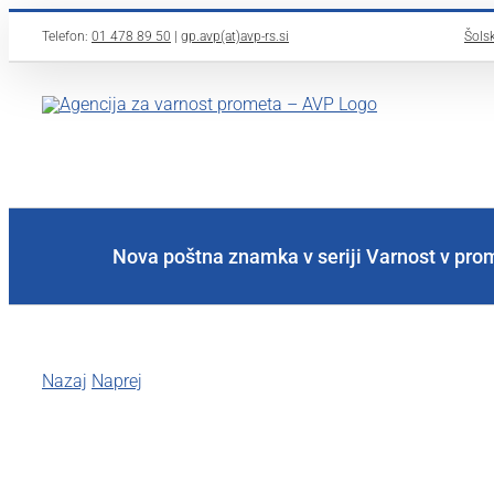
Skip
Telefon:
01 478 89 50
|
gp.avp(at)avp-rs.si
Šolsk
to
content
Nova poštna znamka v seriji Varnost v pro
Nazaj
Naprej
View
Larger
Image