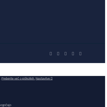
Facebook
X
YouTube
Instagram
LinkedIn
č.
Preberite več o piškotkih.
Nastavitve
omogočajo