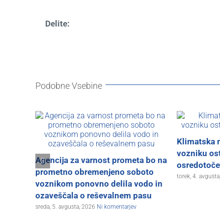
Delite:
Podobne Vsebine
Klimatska 
vozniku ost
Agencija za varnost prometa bo na
osredotoč
prometno obremenjeno soboto
torek, 4. avgust
voznikom ponovno delila vodo in
ozaveščala o reševalnem pasu
sreda, 5. avgusta, 2026
Ni komentarjev