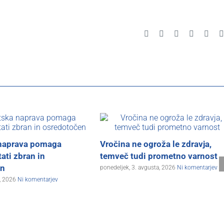
Facebook
X
Reddit
LinkedIn
Pinte
naprava pomaga
Vročina ne ogroža le zdravja,
ati zbran in
temveč tudi prometno varnost
en
ponedeljek, 3. avgusta, 2026
Ni komentarjev
a, 2026
Ni komentarjev