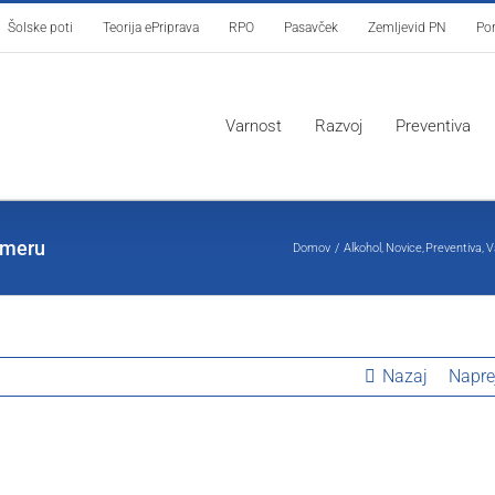
Šolske poti
Teorija ePriprava
RPO
Pasavček
Zemljevid PN
Por
Varnost
Razvoj
Preventiva
omeru
Domov
Alkohol
Novice
Preventiva
V
Nazaj
Napre