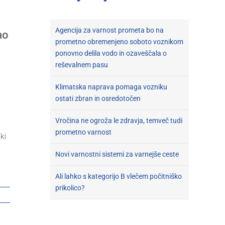
Agencija za varnost prometa bo na
mo
prometno obremenjeno soboto voznikom
ponovno delila vodo in ozaveščala o
reševalnem pasu
Klimatska naprava pomaga vozniku
ostati zbran in osredotočen
Vročina ne ogroža le zdravja, temveč tudi
prometno varnost
ki
Novi varnostni sistemi za varnejše ceste
Ali lahko s kategorijo B vlečem počitniško
prikolico?