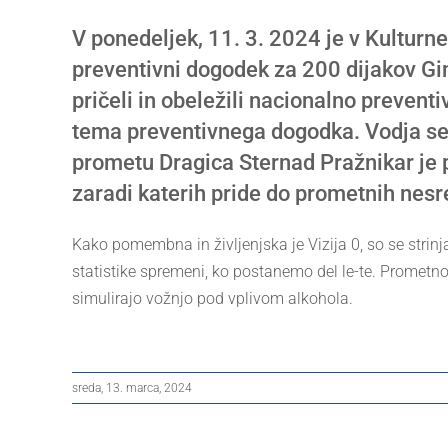
Larger
V ponedeljek, 11. 3. 2024 je v Kultur
Image
preventivni dogodek za 200 dijakov G
pričeli in obeležili nacionalno preventi
tema preventivnega dogodka. Vodja sek
prometu Dragica Sternad Pražnikar je p
zaradi katerih pride do prometnih nesr
Kako pomembna in življenjska je Vizija 0, so se strinja
statistike spremeni, ko postanemo del le-te. Prometno-
simulirajo vožnjo pod vplivom alkohola.
sreda, 13. marca, 2024