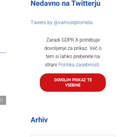
Nedavno na Twitterju
rest
Email
Tweets by @varnostprometa
Zaradi GDPR X potrebuje
dovoljenje za prikaz. Več o
tem si lahko preberete na
strani
Politika zasebnosti
.
DOVOLIM PRIKAZ TE
VSEBINE
Novi varnostni sistemi za varnejše
Ali lahko s kat
ceste
počitniško prik
ponedeljek, 3. avgusta, 2026
Ni komentarjev
petek, 24. julija, 2026
Arhiv