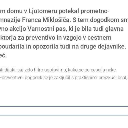
nem domu v Ljutomeru potekal prometno-
imnazije Franca Miklošiča. S tem dogodkom s
vno akcijo Varnostni pas, ki je bila tudi glavna
torja za preventivo in vzgojo v cestnem
oudarila in opozorila tudi na druge dejavnike,
eč.
li dijaki, saj zelo hitro ugotovimo, kako se percepcija neke
preventivni dogodek se je zaključil s praktičnimi preizkusi očal, 