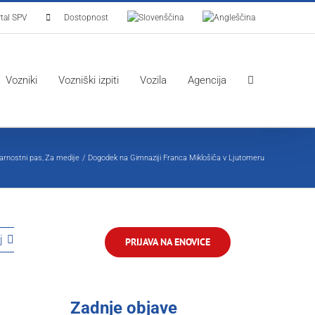
tal SPV
Dostopnost
Vozniki
Vozniški izpiti
Vozila
Agencija
arnostni pas
Za medije
Dogodek na Gimnaziji Franca Miklošiča v Ljutomeru
j
PRIJAVA NA ENOVICE
Zadnje objave