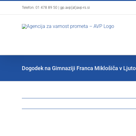
Skip
Telefon:
01 478 89 50
|
gp.avp(at)avp-rs.si
to
content
Dogodek na Gimnaziji Franca Miklošiča v Ljut
View