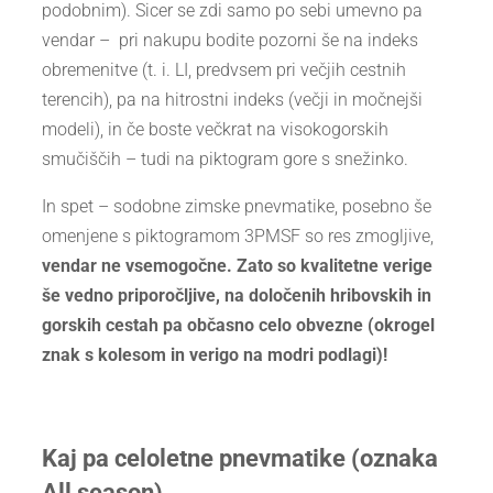
podobnim). Sicer se zdi samo po sebi umevno pa
vendar – pri nakupu bodite pozorni še na indeks
obremenitve (t. i. LI, predvsem pri večjih cestnih
terencih), pa na hitrostni indeks (večji in močnejši
modeli), in če boste večkrat na visokogorskih
smučiščih – tudi na piktogram gore s snežinko.
In spet – sodobne zimske pnevmatike, posebno še
omenjene s piktogramom 3PMSF so res zmogljive,
vendar ne vsemogočne. Zato so kvalitetne verige
še vedno priporočljive, na določenih hribovskih in
gorskih cestah pa občasno celo obvezne (okrogel
znak s kolesom in verigo na modri podlagi)!
Kaj pa celoletne pnevmatike (oznaka
All season)