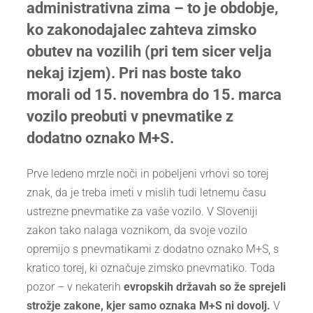
administrativna zima – to je obdobje,
ko zakonodajalec zahteva zimsko
obutev na vozilih (pri tem sicer velja
nekaj izjem). Pri nas boste tako
morali od 15. novembra do 15. marca
vozilo preobuti v pnevmatike z
dodatno oznako M+S.
Prve ledeno mrzle noči in pobeljeni vrhovi so torej
znak, da je treba imeti v mislih tudi letnemu času
ustrezne pnevmatike za vaše vozilo. V Sloveniji
zakon tako nalaga voznikom, da svoje vozilo
opremijo s pnevmatikami z dodatno oznako M+S, s
kratico torej, ki označuje zimsko pnevmatiko. Toda
pozor – v nekaterih
evropskih državah so že sprejeli
strožje zakone, kjer samo oznaka M+S ni dovolj.
V