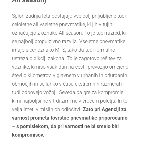
Sploh zadnja leta postajajo vse bolj priljubljene tudi
celoletne ali vseletne pnevmatike, ki jih v tujini
označujejo z oznako All season. To je tudi razred, ki
se najbolj propulzivno razvija. Vseletne pnevmatike
imajo sicer oznako M+S, tako da tudi formalno
ustrezajo dikciji zakona. To je zagotovo rešitev za
voznike, ki niso vsak dan na cesti, prevozijo omejeno
število kilometrov, v glavnem v urbanih in priurbanih
območjih in se lahko v času ekstremnih razmerah
tudi odpovejo vožnji. Seveda pa gre za kompromis,
ki ni najboljši ne v trdi zimi ne v vročem poletju. In to
velja imeti v mislih ob odločitvi.
Zato pri Agenciji za
varnost prometa tovrstne pnevmatike priporočamo
– s pomislekom, da pri varnosti ne bi smelo biti
kompromisov.