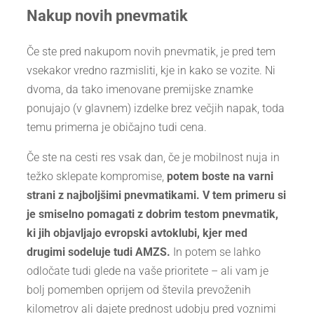
Nakup novih pnevmatik
Če ste pred nakupom novih pnevmatik, je pred tem
vsekakor vredno razmisliti, kje in kako se vozite. Ni
dvoma, da tako imenovane premijske znamke
ponujajo (v glavnem) izdelke brez večjih napak, toda
temu primerna je običajno tudi cena.
Če ste na cesti res vsak dan, če je mobilnost nuja in
težko sklepate kompromise,
potem boste na varni
strani z najboljšimi pnevmatikami. V tem primeru si
je smiselno pomagati z dobrim testom pnevmatik,
ki jih objavljajo evropski avtoklubi, kjer med
drugimi sodeluje tudi AMZS.
In potem se lahko
odločate tudi glede na vaše prioritete – ali vam je
bolj pomemben oprijem od števila prevoženih
kilometrov ali dajete prednost udobju pred voznimi