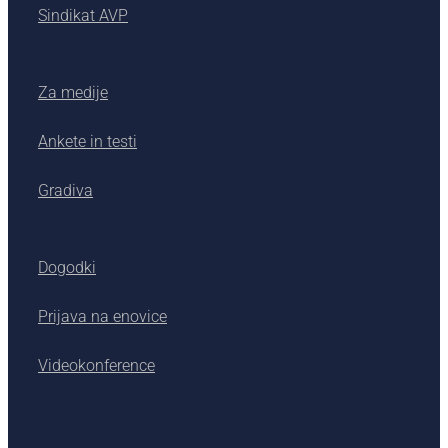
Sindikat AVP
Za medije
Ankete in testi
Gradiva
Dogodki
Prijava na enovice
Videokonference