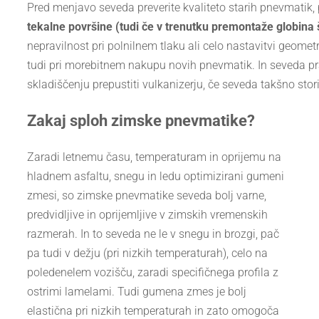
Pred menjavo seveda preverite kvaliteto starih pnevmatik,
tekalne površine (tudi če v trenutku premontaže globina
nepravilnost pri polnilnem tlaku ali celo nastavitvi geome
tudi pri morebitnem nakupu novih pnevmatik. In seveda prav
skladiščenju prepustiti vulkanizerju, če seveda takšno stor
Zakaj sploh zimske pnevmatike?
Zaradi letnemu času, temperaturam in oprijemu na
hladnem asfaltu, snegu in ledu optimizirani gumeni
zmesi, so zimske pnevmatike seveda bolj varne,
predvidljive in oprijemljive v zimskih vremenskih
razmerah. In to seveda ne le v snegu in brozgi, pač
pa tudi v dežju (pri nizkih temperaturah), celo na
poledenelem vozišču, zaradi specifičnega profila z
ostrimi lamelami. Tudi gumena zmes je bolj
elastična pri nizkih temperaturah in zato omogoča