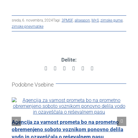
sreda, 6. novembra, 2024
Tagi:
3PMSF
,
allseason
,
M+S
,
zimske gume
,
zimske pnevmatike
Delite:
Facebook
X
Reddit
LinkedIn
Pinterest
Email
Podobne Vsebine
Kl
Agencija za varnost prometa bo na prometno
zb
obremenjeno soboto voznikom ponovno delila
tor
vodo in ozaveščala o reševalnem pasu