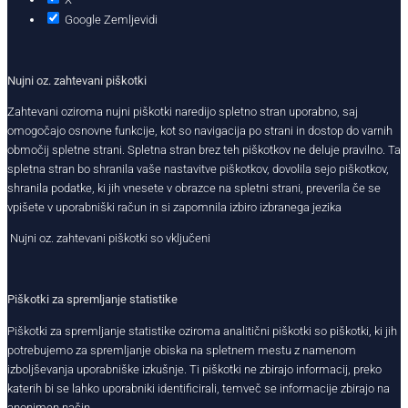
Google Zemljevidi
Nujni oz. zahtevani piškotki
Zahtevani oziroma nujni piškotki naredijo spletno stran uporabno, saj
omogočajo osnovne funkcije, kot so navigacija po strani in dostop do varnih
območij spletne strani. Spletna stran brez teh piškotkov ne deluje pravilno. Ta
spletna stran bo shranila vaše nastavitve piškotkov, dovolila sejo piškotkov,
shranila podatke, ki jih vnesete v obrazce na spletni strani, preverila če se
vpišete v uporabniški račun in si zapomnila izbiro izbranega jezika
Nujni oz. zahtevani piškotki so vključeni
Piškotki za spremljanje statistike
Piškotki za spremljanje statistike oziroma analitični piškotki so piškotki, ki jih
potrebujemo za spremljanje obiska na spletnem mestu z namenom
izboljševanja uporabniške izkušnje. Ti piškotki ne zbirajo informacij, preko
katerih bi se lahko uporabniki identificirali, temveč se informacije zbirajo na
anonimen način.