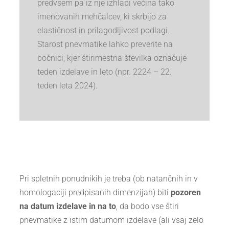
predvsem pa iz nje izhlapi večina tako
imenovanih mehčalcev, ki skrbijo za
elastičnost in prilagodljivost podlagi.
Starost pnevmatike lahko preverite na
bočnici, kjer štirimestna številka označuje
teden izdelave in leto (npr. 2224 – 22.
teden leta 2024).
Pri spletnih ponudnikih je treba (ob natančnih in v
homologaciji predpisanih dimenzijah) biti
pozoren
na datum izdelave in na to
, da bodo vse štiri
pnevmatike z istim datumom izdelave (ali vsaj zelo