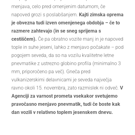
menjava, celo pred omenjenim datumom, če
napoved grozi s poslabšanjem.
Kajti zimska oprema
je obvezna tudi izven omenjenega obdobja – če to
razmere zahtevajo (in se sneg sprijema s
cestiščem).
Če pa obratno vozite manj in je napoved
tople in suhe jeseni, lahko z menjavo počakate – pod
pogojem seveda, da so na vozilu kvalitetne letne
pnevmatike z ustrezno globino profila (minimalno 3
mm, priporočeno pa več). Gneča pred
vulkanizerskimi delavnicami je seveda največja
ravno okoli 15. novembra, zato razmislek ni odveč.
V
Agenciji za varnost prometa vsekakor svetujemo
pravočasno menjavo pnevmatik, tudi če boste kak
dan vozili v relativno toplem jesenskem dnevu.