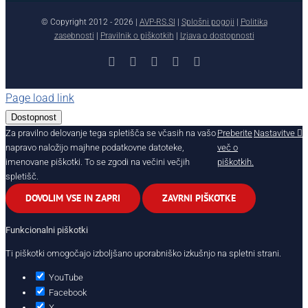
© Copyright 2012 -
2026 |
AVP-RS.SI
|
Splošni pogoji
|
Politika
zasebnosti
|
Pravilnik o piškotkih
|
Izjava o dostopnosti
Facebook
X
YouTube
Instagram
LinkedIn
Page load link
Dostopnost
Za pravilno delovanje tega spletišča se včasih na vašo
Preberite
Nastavitve
napravo naložijo majhne podatkovne datoteke,
več o
imenovane piškotki. To se zgodi na večini večjih
piškotkih.
spletišč.
DOVOLIM VSE IN ZAPRI
ZAVRNI PIŠKOTKE
Funkcionalni piškotki
Ti piškotki omogočajo izboljšano uporabniško izkušnjo na spletni strani.
YouTube
Facebook
X