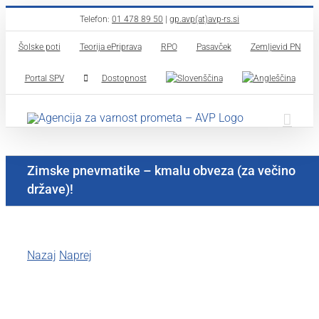
Skip
Telefon:
01 478 89 50
|
gp.avp(at)avp-rs.si
to
Šolske poti
Teorija ePriprava
RPO
Pasavček
Zemljevid PN
content
Portal SPV
Dostopnost
Zimske pnevmatike – kmalu obveza (za večino
države)!
Nazaj
Naprej
View
Larger
Image