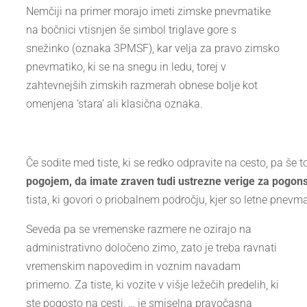
Nemčiji na primer morajo imeti zimske pnevmatike
na bočnici vtisnjen še simbol triglave gore s
snežinko (oznaka 3PMSF), kar velja za pravo zimsko
pnevmatiko, ki se na snegu in ledu, torej v
zahtevnejših zimskih razmerah obnese bolje kot
omenjena ‘stara’ ali klasična oznaka.
Če sodite med tiste, ki se redko odpravite na cesto, pa še
pogojem, da imate zraven tudi ustrezne verige za pogons
tista, ki govori o priobalnem področju, kjer so letne pnevm
Seveda pa se vremenske razmere ne ozirajo na
administrativno določeno zimo, zato je treba ravnati
vremenskim napovedim in voznim navadam
primerno. Za tiste, ki vozite v višje ležečih predelih, ki
ste pogosto na cesti, … je smiselna pravočasna