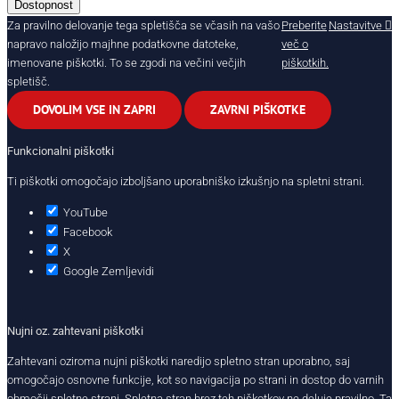
Dostopnost
Za pravilno delovanje tega spletišča se včasih na vašo
Preberite
Nastavitve
napravo naložijo majhne podatkovne datoteke,
več o
imenovane piškotki. To se zgodi na večini večjih
piškotkih.
spletišč.
DOVOLIM VSE IN ZAPRI
ZAVRNI PIŠKOTKE
Funkcionalni piškotki
Ti piškotki omogočajo izboljšano uporabniško izkušnjo na spletni strani.
YouTube
Facebook
X
Google Zemljevidi
Nujni oz. zahtevani piškotki
Zahtevani oziroma nujni piškotki naredijo spletno stran uporabno, saj
omogočajo osnovne funkcije, kot so navigacija po strani in dostop do varnih
območij spletne strani. Spletna stran brez teh piškotkov ne deluje pravilno. Ta