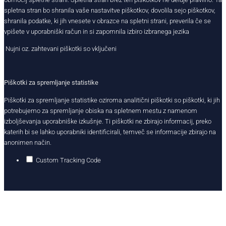
spletna stran bo shranila vaše nastavitve piškotkov, dovolila sejo piškotkov,
shranila podatke, ki jih vnesete v obrazce na spletni strani, preverila če se
vpišete v uporabniški račun in si zapomnila izbiro izbranega jezika
Nujni oz. zahtevani piškotki so vključeni
Piškotki za spremljanje statistike
Piškotki za spremljanje statistike oziroma analitični piškotki so piškotki, ki jih
potrebujemo za spremljanje obiska na spletnem mestu z namenom
izboljševanja uporabniške izkušnje. Ti piškotki ne zbirajo informacij, preko
katerih bi se lahko uporabniki identificirali, temveč se informacije zbirajo na
anonimen način.
Custom Tracking Code