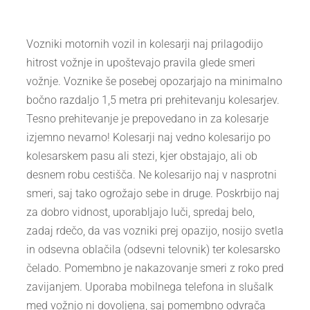
Vozniki motornih vozil in kolesarji naj prilagodijo
hitrost vožnje in upoštevajo pravila glede smeri
vožnje. Voznike še posebej opozarjajo na minimalno
bočno razdaljo 1,5 metra pri prehitevanju kolesarjev.
Tesno prehitevanje je prepovedano in za kolesarje
izjemno nevarno! Kolesarji naj vedno kolesarijo po
kolesarskem pasu ali stezi, kjer obstajajo, ali ob
desnem robu cestišča. Ne kolesarijo naj v nasprotni
smeri, saj tako ogrožajo sebe in druge. Poskrbijo naj
za dobro vidnost, uporabljajo luči, spredaj belo,
zadaj rdečo, da vas vozniki prej opazijo, nosijo svetla
in odsevna oblačila (odsevni telovnik) ter kolesarsko
čelado. Pomembno je nakazovanje smeri z roko pred
zavijanjem. Uporaba mobilnega telefona in slušalk
med vožnjo ni dovoljena, saj pomembno odvrača