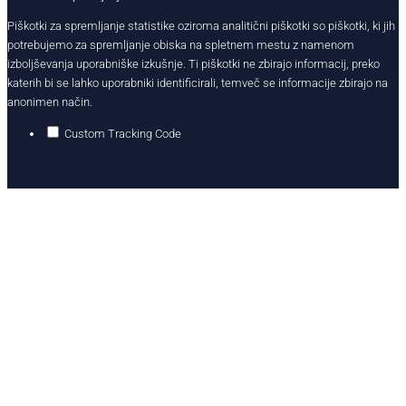
Piškotki za spremljanje statistike oziroma analitični piškotki so piškotki, ki jih
potrebujemo za spremljanje obiska na spletnem mestu z namenom
izboljševanja uporabniške izkušnje. Ti piškotki ne zbirajo informacij, preko
katerih bi se lahko uporabniki identificirali, temveč se informacije zbirajo na
anonimen način.
Custom Tracking Code