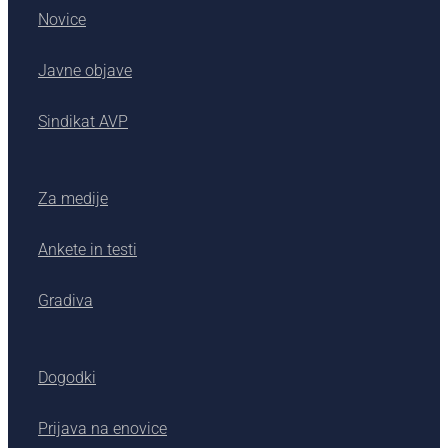
Novice
Javne objave
Sindikat AVP
Za medije
Ankete in testi
Gradiva
Dogodki
Prijava na enovice