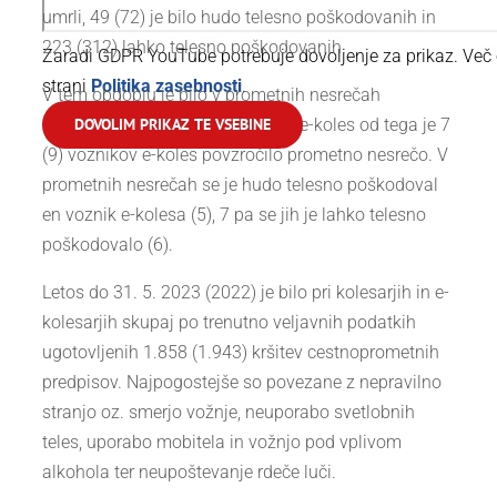
umrli, 49 (72) je bilo hudo telesno poškodovanih in
223 (312) lahko telesno poškodovanih.
Zaradi GDPR YouTube potrebuje dovoljenje za prikaz. Več 
strani
Politika zasebnosti
.
V tem obdobju je bilo v prometnih nesrečah
udeleženih tudi 10 (15) voznikov e-koles od tega je 7
DOVOLIM PRIKAZ TE VSEBINE
(9) voznikov e-koles povzročilo prometno nesrečo. V
prometnih nesrečah se je hudo telesno poškodoval
en voznik e-kolesa (5), 7 pa se jih je lahko telesno
poškodovalo (6).
Letos do 31. 5. 2023 (2022) je bilo pri kolesarjih in e-
kolesarjih skupaj po trenutno veljavnih podatkih
ugotovljenih 1.858 (1.943) kršitev cestnoprometnih
predpisov. Najpogostejše so povezane z nepravilno
stranjo oz. smerjo vožnje, neuporabo svetlobnih
teles, uporabo mobitela in vožnjo pod vplivom
alkohola ter neupoštevanje rdeče luči.