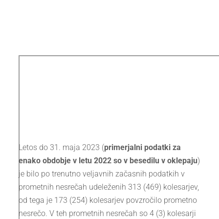
Letos do 31. maja 2023 (
primerjalni podatki za
enako obdobje v letu 2022 so v besedilu v oklepaju
)
je bilo po trenutno veljavnih začasnih podatkih v
prometnih nesrečah udeleženih 313 (469) kolesarjev,
od tega je 173 (254) kolesarjev povzročilo prometno
nesrečo. V teh prometnih nesrečah so 4 (3) kolesarji