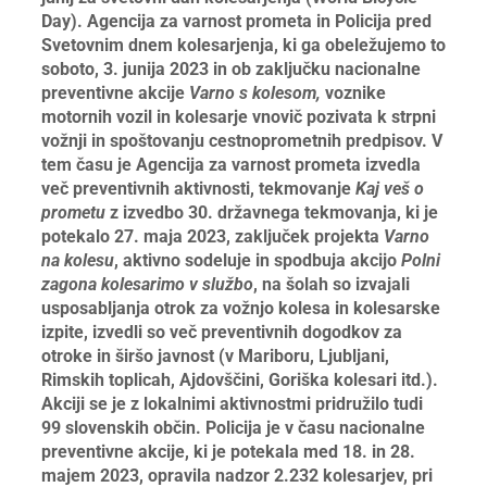
Day). Agencija za varnost prometa in Policija pred
Svetovnim dnem kolesarjenja, ki ga obeležujemo to
soboto, 3. junija 2023 in ob zaključku nacionalne
preventivne akcije
Varno s kolesom,
voznike
motornih vozil in kolesarje vnovič pozivata k strpni
vožnji in spoštovanju cestnoprometnih predpisov.
V
tem času je Agencija za varnost prometa izvedla
več preventivnih aktivnosti, tekmovanje
Kaj veš o
prometu
z izvedbo 30. državnega tekmovanja, ki je
potekalo 27. maja 2023, zaključek projekta
Varno
na kolesu
, aktivno sodeluje in spodbuja akcijo
Polni
zagona kolesarimo v službo
, na šolah so izvajali
usposabljanja otrok za vožnjo kolesa in kolesarske
izpite, izvedli so več preventivnih dogodkov za
otroke in širšo javnost (v Mariboru, Ljubljani,
Rimskih toplicah, Ajdovščini, Goriška kolesari itd.).
Akciji se je z lokalnimi aktivnostmi pridružilo tudi
99 slovenskih občin. Policija je v času nacionalne
preventivne akcije, ki je potekala med 18. in 28.
majem 2023, opravila nadzor 2.232 kolesarjev, pri