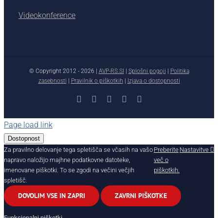
Videokonference
© Copyright 2012 -
2026 |
AVP-RS.SI
|
Splošni pogoji
|
Politika
zasebnosti
|
Pravilnik o piškotkih
|
Izjava o dostopnosti
Facebook
X
YouTube
Instagram
LinkedIn
Page load link
Dostopnost
Za pravilno delovanje tega spletišča se včasih na vašo
Preberite
Nastavitve
napravo naložijo majhne podatkovne datoteke,
več o
imenovane piškotki. To se zgodi na večini večjih
piškotkih.
spletišč.
DOVOLIM VSE IN ZAPRI
ZAVRNI PIŠKOTKE
Funkcionalni piškotki