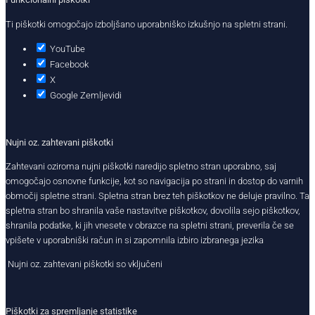
Ti piškotki omogočajo izboljšano uporabniško izkušnjo na spletni strani.
YouTube
Facebook
X
Google Zemljevidi
Nujni oz. zahtevani piškotki
Zahtevani oziroma nujni piškotki naredijo spletno stran uporabno, saj
omogočajo osnovne funkcije, kot so navigacija po strani in dostop do varnih
območij spletne strani. Spletna stran brez teh piškotkov ne deluje pravilno. Ta
spletna stran bo shranila vaše nastavitve piškotkov, dovolila sejo piškotkov,
shranila podatke, ki jih vnesete v obrazce na spletni strani, preverila če se
vpišete v uporabniški račun in si zapomnila izbiro izbranega jezika
Nujni oz. zahtevani piškotki so vključeni
Piškotki za spremljanje statistike