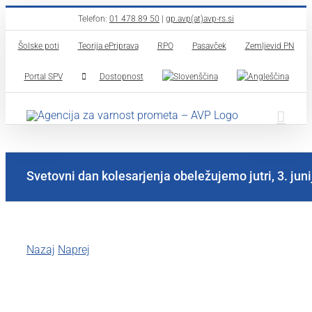
Skip
Telefon:
01 478 89 50
|
gp.avp(at)avp-rs.si
to
Šolske poti
Teorija ePriprava
RPO
Pasavček
Zemljevid PN
content
Portal SPV
Dostopnost
Svetovni dan kolesarjenja obeležujemo jutri, 3. juni
Nazaj
Naprej
View
Larger
Image