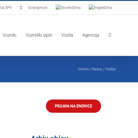
tal SPV
Dostopnost
Vozniki
Vozniški izpiti
Vozila
Agencija
Domov
Razvoj
Sožitje
PRIJAVA NA ENOVICE