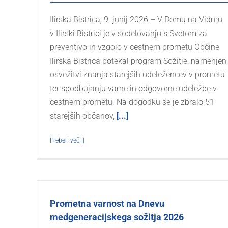
Ilirska Bistrica, 9. junij 2026 – V Domu na Vidmu
v Ilirski Bistrici je v sodelovanju s Svetom za
preventivo in vzgojo v cestnem prometu Občine
Ilirska Bistrica potekal program Sožitje, namenjen
osvežitvi znanja starejših udeležencev v prometu
ter spodbujanju varne in odgovorne udeležbe v
cestnem prometu. Na dogodku se je zbralo 51
starejših občanov,
[...]
Preberi več
Prometna varnost na Dnevu
medgeneracijskega sožitja 2026