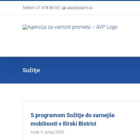
Skip
Telefon:
01 478 89 50
|
gp.avp(at)avp-rs.si
to
content
Sožitje
S programom Sožitje do varnejše
mobilnosti v Ilirski Bistrici
torek, 9. junija, 2026