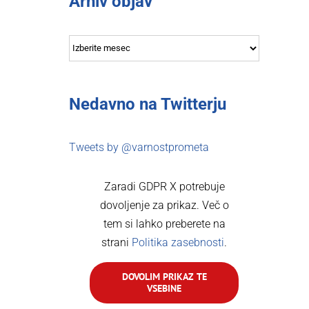
Arhiv objav
Arhiv
objav
Nedavno na Twitterju
Tweets by @varnostprometa
Zaradi GDPR X potrebuje
dovoljenje za prikaz. Več o
tem si lahko preberete na
strani
Politika zasebnosti
.
DOVOLIM PRIKAZ TE
VSEBINE