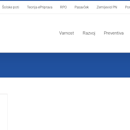
Šolske poti
Teorija ePriprava
RPO
Pasavček
Zemljevid PN
Por
Varnost
Razvoj
Preventiva