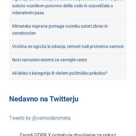
soboto voznikom ponovno delila vodo in ozaveščala o
reševalnem pasu
Klimatska naprava pomaga vozniku ostati zbran in
osredotočen
Vročina ne ogroža le zdravja, temveč tudi prometno varnost
Novi varnostni sistemi za varnejše ceste
Ali lahko s kategorijo B vlečem počitniško prikolico?
Nedavno na Twitterju
Tweets by @varnostprometa
Zaradi GDPR X potrebuje dovoljenje za prikaz.