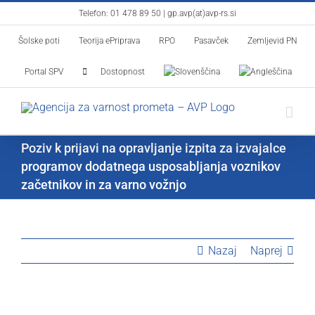
Skip
Telefon:
01 478 89 50
|
gp.avp(at)avp-rs.si
to
Šolske poti
Teorija ePriprava
RPO
Pasavček
Zemljevid PN
content
Portal SPV
Dostopnost
Poziv k prijavi na opravljanje izpita za izvajalce
programov dodatnega usposabljanja voznikov
začetnikov in za varno vožnjo
Nazaj
Naprej
View