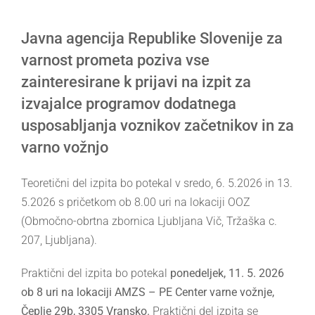
Larger
Javna agencija Republike Slovenije za
Image
varnost prometa poziva vse
zainteresirane k prijavi na izpit za
izvajalce programov dodatnega
usposabljanja voznikov začetnikov in za
varno vožnjo
Teoretični del izpita bo potekal v sredo, 6. 5.2026 in 13.
5.2026 s pričetkom ob 8.00 uri na lokaciji OOZ
(Območno-obrtna zbornica Ljubljana Vič, Tržaška c.
207, Ljubljana).
Praktični del izpita bo potekal
ponedeljek, 11. 5. 2026
ob 8 uri na lokaciji AMZS – PE Center varne vožnje,
Čeplje 29b, 3305 Vransko.
Praktični del izpita se