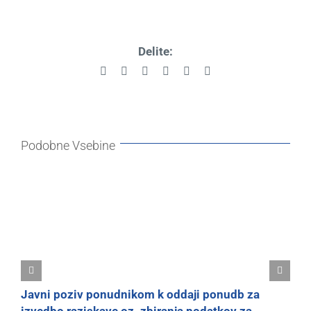
Delite:
Facebook
X
Reddit
LinkedIn
Pinterest
Email
Podobne Vsebine
Javni poziv ponudnikom k oddaji ponudb za
J