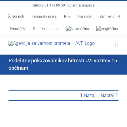
Skip
Telefon:
01 478 89 50
|
gp.avp(at)avp-rs.si
to
Šolske poti
Teorija ePriprava
RPO
Pasavček
Zemljevid PN
content
Portal SPV
Dostopnost
Podelitev prikazovalnikov hitrosti »Vi vozite« 15
občinam
Nazaj
Naprej
View