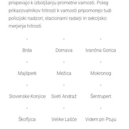
prispevajo k izboljšanju prometne varnosti. Poleg
prikazovalnikov hitrosti k varnosti pripomorejo tudi
policijski nadzori, stacionarni radarji in sekcijsko
merjenje hitrosti.
Brda
Dornava
Ivančna Gorica
Majšperk
Mežica
Mokronog
Slovenske Konjice
Sveti Andraž
Šentrupert
Škofljica
Velike Lašče
Videm pri Ptuju