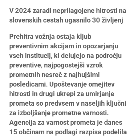
Larger
V 2024 zaradi neprilagojene hitrosti na
Image
slovenskih cestah ugasnilo 30 življenj
Prehitra vožnja ostaja kljub
preventivnim akcijam in opozarjanju
vseh institucij, ki delujejo na področju
preventive, najpogostejši vzrok
prometnih nesreč z najhujšimi
posledicami. Upoštevanje omejitev
hitrosti in drugi ukrepi za umirjanje
prometa so predvsem v naseljih ključni
za izboljšanje prometne varnosti.
Agencija za varnost prometa je danes
15 občinam na podlagi razpisa podelila