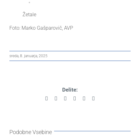
Žetale
Foto: Marko Gašparovič, AVP
sreda, 8. januarja, 2025
Delite:
Facebook
X
Reddit
LinkedIn
Pinterest
Email
Podobne Vsebine