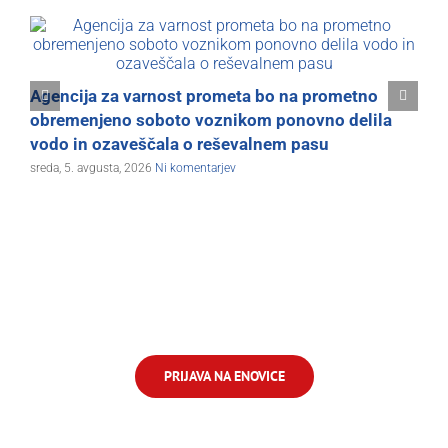
K
Agencija za varnost prometa bo na prometno
i
obremenjeno soboto voznikom ponovno delila
t
vodo in ozaveščala o reševalnem pasu
sreda, 5. avgusta, 2026
Ni komentarjev
PRIJAVA NA ENOVICE