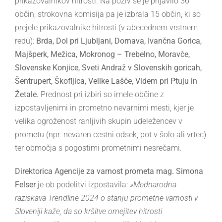
prikazovalnikov hitrosti. Na poziv se je prijavilo 36
občin, strokovna komisija pa je izbrala 15 občin, ki so
prejele prikazovalnike hitrosti (v abecednem vrstnem
redu):
Brda, Dol pri Ljubljani, Dornava, Ivančna Gorica,
Majšperk, Mežica, Mokronog – Trebelno, Moravče,
Slovenske Konjice, Sveti Andraž v Slovenskih goricah,
Šentrupert, Škofljica, Velike Lašče, Videm pri Ptuju in
Žetale.
Prednost pri izbiri so imele občine z
izpostavljenimi in prometno nevarnimi mesti, kjer je
velika ogroženost ranljivih skupin udeležencev v
prometu (npr. nevaren cestni odsek, pot v šolo ali vrtec)
ter območja s pogostimi prometnimi nesrečami.
Direktorica Agencije za varnost prometa mag. Simona
Felser
je ob podelitvi izpostavila:
»Mednarodna
raziskava Trendline 2024 o stanju prometne varnosti v
Sloveniji kaže, da so kršitve omejitev hitrosti