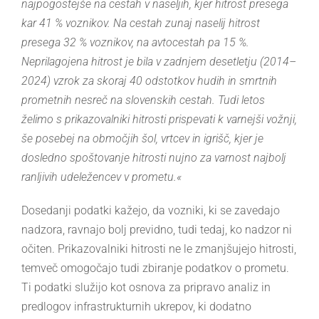
najpogostejše na cestah v naseljih, kjer hitrost presega
kar 41 % voznikov. Na cestah zunaj naselij hitrost
presega 32 % voznikov, na avtocestah pa 15 %.
Neprilagojena hitrost je bila v zadnjem desetletju (2014–
2024) vzrok za skoraj 40 odstotkov hudih in smrtnih
prometnih nesreč na slovenskih cestah. Tudi letos
želimo s prikazovalniki hitrosti prispevati k varnejši vožnji,
še posebej na območjih šol, vrtcev in igrišč, kjer je
dosledno spoštovanje hitrosti nujno za varnost najbolj
ranljivih udeležencev v prometu.«
Dosedanji podatki kažejo, da vozniki, ki se zavedajo
nadzora, ravnajo bolj previdno, tudi tedaj, ko nadzor ni
očiten. Prikazovalniki hitrosti ne le zmanjšujejo hitrosti,
temveč omogočajo tudi zbiranje podatkov o prometu.
Ti podatki služijo kot osnova za pripravo analiz in
predlogov infrastrukturnih ukrepov, ki dodatno