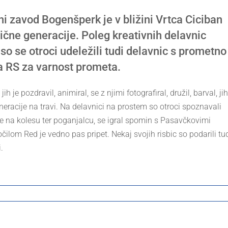
ni zavod Bogenšperk je v bližini Vrtca Ciciban
zlične generacije. Poleg kreativnih delavnic
 so se otroci udeležili tudi delavnic s prometno
ja RS za varnost prometa.
ih je pozdravil, animiral, se z njimi fotografiral, družil, barval, jih
generacije na travi. Na delavnici na prostem so otroci spoznavali
 na kolesu ter poganjalcu, se igral spomin s Pasavčkovimi
ilom Red je vedno pas pripet. Nekaj svojih risbic so podarili tu
.