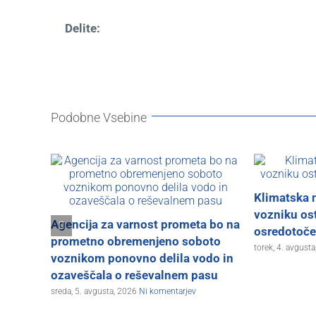
Delite:
Podobne Vsebine
Klimatska 
vozniku ost
Agencija za varnost prometa bo na
osredotoč
prometno obremenjeno soboto
torek, 4. avgust
voznikom ponovno delila vodo in
ozaveščala o reševalnem pasu
sreda, 5. avgusta, 2026
Ni komentarjev