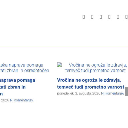
Facebook
X
Reddit
LinkedIn
Pinte
naprava pomaga
Vročina ne ogroža le zdravja,
ati zbran in
temveč tudi prometno varnost
en
ponedeljek, 3. avgusta, 2026
Ni komentarjev
a, 2026
Ni komentarjev