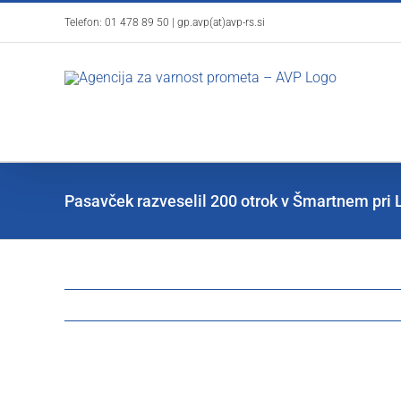
Skip
Telefon:
01 478 89 50
|
gp.avp(at)avp-rs.si
to
content
Pasavček razveselil 200 otrok v Šmartnem pri Li
View