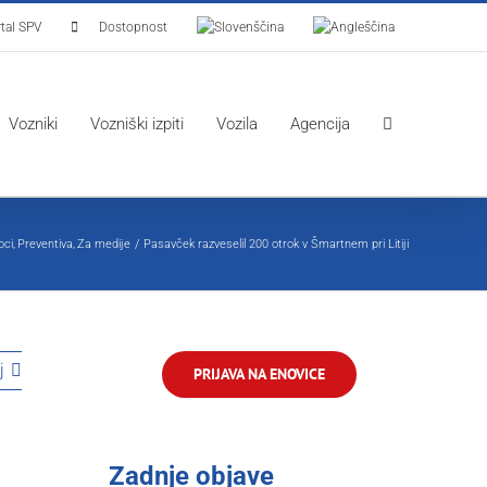
tal SPV
Dostopnost
Vozniki
Vozniški izpiti
Vozila
Agencija
oci
Preventiva
Za medije
Pasavček razveselil 200 otrok v Šmartnem pri Litiji
j
PRIJAVA NA ENOVICE
Zadnje objave