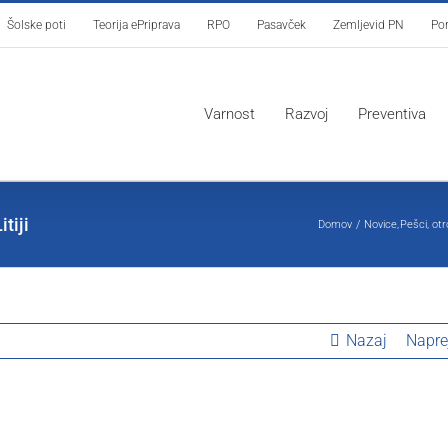
Šolske poti
Teorija ePriprava
RPO
Pasavček
Zemljevid PN
Por
Varnost
Razvoj
Preventiva
tiji
Domov
Novice
Pešci, otr
Nazaj
Napre