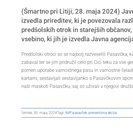
Larger
(Šmartno pri Litiji, 28. maja 2024) Jav
Image
izvedla prireditev, ki je povezovala ra
predšolskih otrok in starejših občanov,
vsebino, ki jih je izvedla Javna agenci
Predšolski otroci so se najbolj razveselili Pasavčka, ki j
zabaval ter se jim pridružil celo pri Cici teku za vse 
pomen uporabe varnostnega pasu in varnostne čelade
kartami, sestavljali sestavljanko s Pasavčkovim sporoč
naši maskoti Pasavčku, saj so uživali v njegovi družbi
četrtek, 30. maja, 2024
Tagi:
AVP
,
pasavček
,
preventivna akcija