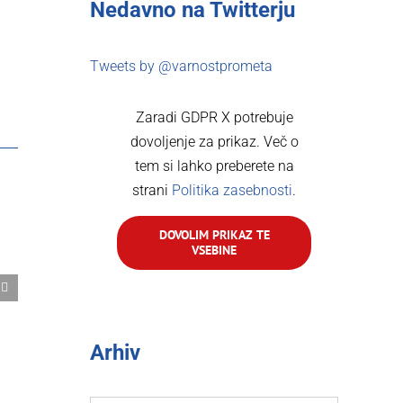
Nedavno na Twitterju
rest
Email
Tweets by @varnostprometa
Zaradi GDPR X potrebuje
dovoljenje za prikaz. Več o
tem si lahko preberete na
strani
Politika zasebnosti
.
DOVOLIM PRIKAZ TE
VSEBINE
Novi varnostni sistemi za varnejše
Ali lahko s kat
ceste
počitniško prik
ponedeljek, 3. avgusta, 2026
Ni komentarjev
petek, 24. julija, 2026
Arhiv