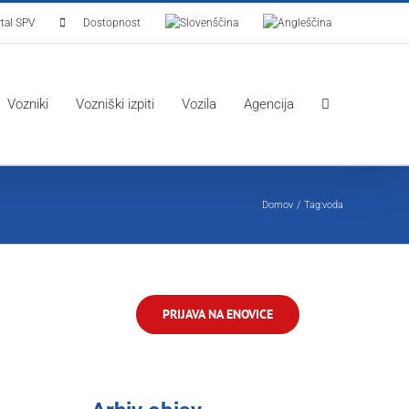
tal SPV
Dostopnost
Vozniki
Vozniški izpiti
Vozila
Agencija
Domov
Tag:
voda
PRIJAVA NA ENOVICE