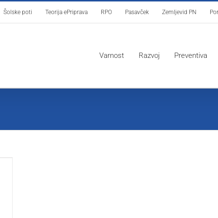
Šolske poti
Teorija ePriprava
RPO
Pasavček
Zemljevid PN
Por
Varnost
Razvoj
Preventiva