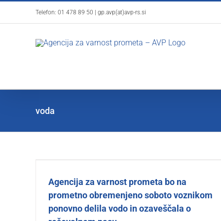
Skip
Telefon:
01 478 89 50
|
gp.avp(at)avp-rs.si
to
content
voda
Agencija za varnost prometa bo na
prometno obremenjeno soboto voznikom
ponovno delila vodo in ozaveščala o