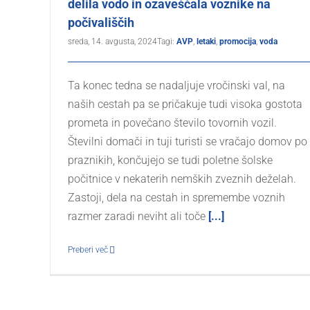
delila vodo in ozaveščala voznike na
počivališčih
sreda, 14. avgusta, 2024
Tagi:
AVP
,
letaki
,
promocija
,
voda
Ta konec tedna se nadaljuje vročinski val, na
naših cestah pa se pričakuje tudi visoka gostota
prometa in povečano število tovornih vozil.
Številni domači in tuji turisti se vračajo domov po
praznikih, končujejo se tudi poletne šolske
počitnice v nekaterih nemških zveznih deželah.
Zastoji, dela na cestah in spremembe voznih
razmer zaradi neviht ali toče
[...]
Preberi več