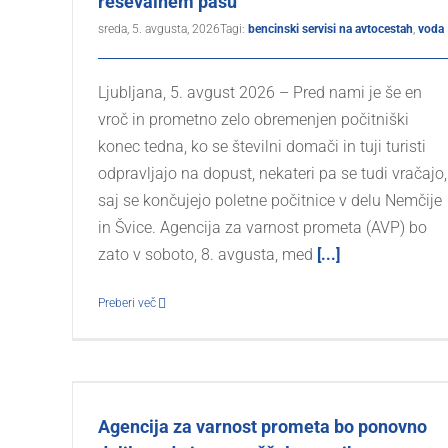
reševalnem pasu
sreda, 5. avgusta, 2026
Tagi:
bencinski servisi na avtocestah
,
voda
Ljubljana, 5. avgust 2026 – Pred nami je še en
vroč in prometno zelo obremenjen počitniški
konec tedna, ko se številni domači in tuji turisti
odpravljajo na dopust, nekateri pa se tudi vračajo,
saj se končujejo poletne počitnice v delu Nemčije
in Švice. Agencija za varnost prometa (AVP) bo
zato v soboto, 8. avgusta, med
[...]
Preberi več
Agencija za varnost prometa bo ponovno