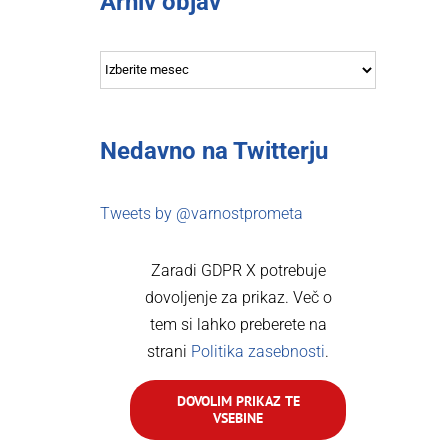
Arhiv objav
Arhiv
objav
Nedavno na Twitterju
Tweets by @varnostprometa
Zaradi GDPR X potrebuje
dovoljenje za prikaz. Več o
tem si lahko preberete na
strani
Politika zasebnosti
.
DOVOLIM PRIKAZ TE
VSEBINE