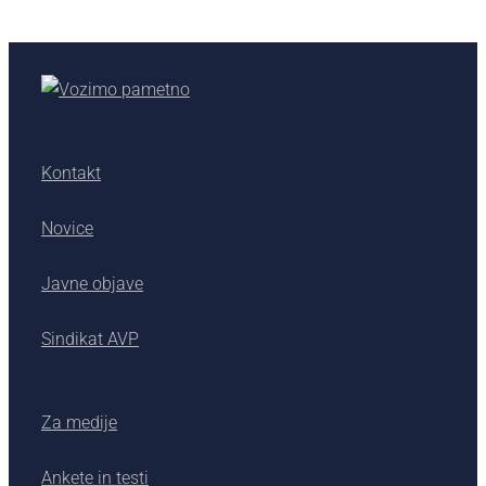
Kontakt
Novice
Javne objave
Sindikat AVP
Za medije
Ankete in testi