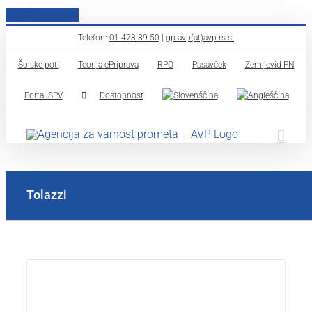
Skip to content
Telefon:
01 478 89 50
|
gp.avp(at)avp-rs.si
Šolske poti
Teorija ePriprava
RPO
Pasavček
Zemljevid PN
Portal SPV
Dostopnost
Tolazzi