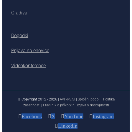
Gradiva
Dogodki
Prijava na enovice
Videokonference
© Copyright 2012 -
2026 |
AVP-RS.SI
|
Splošni pogoji
|
Politika
zasebnosti
|
Pravilnik o piškotkih
|
Izjava o dostopnosti
Facebook
X
YouTube
Instagram
LinkedIn