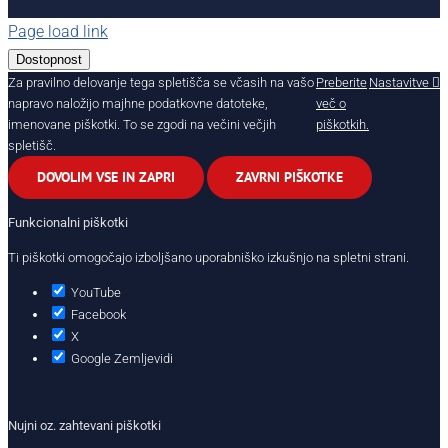
Page load link
Dostopnost
Za pravilno delovanje tega spletišča se včasih na vašo
Preberite
Nastavitve
napravo naložijo majhne podatkovne datoteke,
več o
imenovane piškotki. To se zgodi na večini večjih
piškotkih.
spletišč.
DOVOLIM VSE IN ZAPRI
ZAVRNI PIŠKOTKE
Funkcionalni piškotki
Ti piškotki omogočajo izboljšano uporabniško izkušnjo na spletni strani.
YouTube
Facebook
X
Google Zemljevidi
Nujni oz. zahtevani piškotki