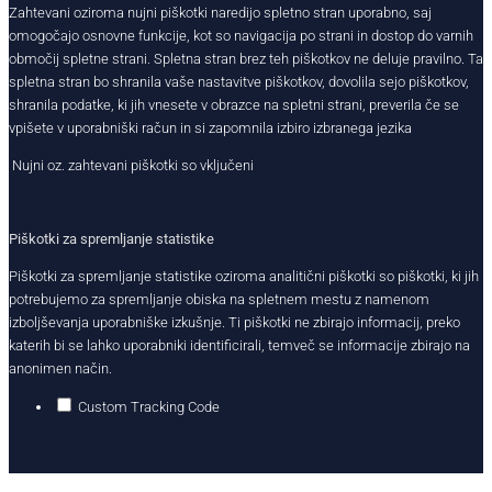
Zahtevani oziroma nujni piškotki naredijo spletno stran uporabno, saj
omogočajo osnovne funkcije, kot so navigacija po strani in dostop do varnih
območij spletne strani. Spletna stran brez teh piškotkov ne deluje pravilno. Ta
spletna stran bo shranila vaše nastavitve piškotkov, dovolila sejo piškotkov,
shranila podatke, ki jih vnesete v obrazce na spletni strani, preverila če se
vpišete v uporabniški račun in si zapomnila izbiro izbranega jezika
Nujni oz. zahtevani piškotki so vključeni
Piškotki za spremljanje statistike
Piškotki za spremljanje statistike oziroma analitični piškotki so piškotki, ki jih
potrebujemo za spremljanje obiska na spletnem mestu z namenom
izboljševanja uporabniške izkušnje. Ti piškotki ne zbirajo informacij, preko
katerih bi se lahko uporabniki identificirali, temveč se informacije zbirajo na
anonimen način.
Custom Tracking Code