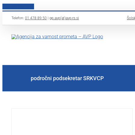
Skip to content
Telefon:
01 478 89 50
|
gp.avp(at)avp-rs.si
Šolsk
področni podsekretar SRKVCP