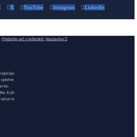
k
X
YouTube
Instagram
LinkedIn
č.
Preberite več o piškotkih.
Nastavitve
omogočajo
j spletne
an bo
e, ki jih
 račun in