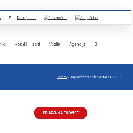
V
Dostopnost
iki
Vozniški izpiti
Vozila
Agencija
Domov
Tag:
področni podsekretar SRKVCP
PRIJAVA NA ENOVICE