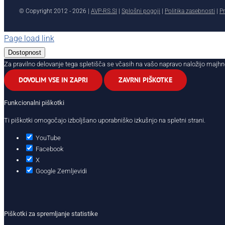
© Copyright 2012 -
2026 |
AVP-RS.SI
|
Splošni pogoji
|
Politika zasebnosti
|
Pr
Page load link
Dostopnost
Za pravilno delovanje tega spletišča se včasih na vašo napravo naložijo majhn
DOVOLIM VSE IN ZAPRI
ZAVRNI PIŠKOTKE
Funkcionalni piškotki
Ti piškotki omogočajo izboljšano uporabniško izkušnjo na spletni strani.
YouTube
Facebook
X
Google Zemljevidi
Piškotki za spremljanje statistike