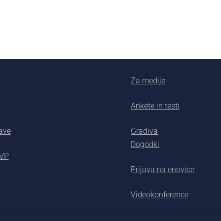
Za medije
Ankete in testi
ave
Gradiva
Dogodki
AVP
Prijava na enovice
Videokonference