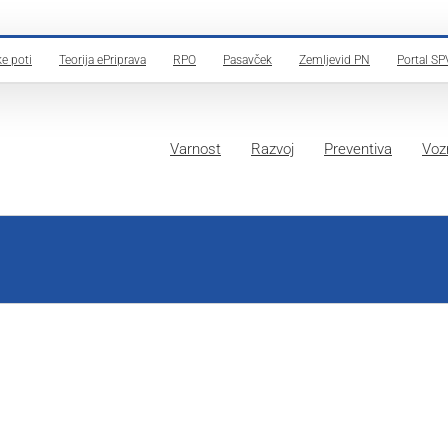
e poti
Teorija ePriprava
RPO
Pasavček
Zemljevid PN
Portal SP
Varnost
Razvoj
Preventiva
Vozn