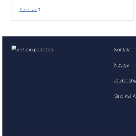
Preberi več
Kontakt
Novice
Javne obj
Sindikat 