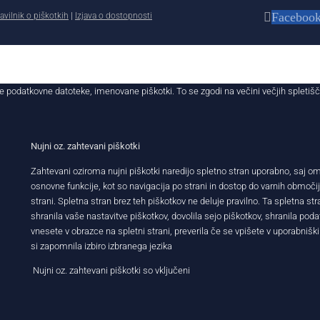
Faceboo
avilnik o piškotkih
|
Izjava o dostopnosti
e podatkovne datoteke, imenovane piškotki. To se zgodi na večini večjih spletiš
Nujni oz. zahtevani piškotki
Zahtevani oziroma nujni piškotki naredijo spletno stran uporabno, saj 
osnovne funkcije, kot so navigacija po strani in dostop do varnih območi
strani. Spletna stran brez teh piškotkov ne deluje pravilno. Ta spletna str
shranila vaše nastavitve piškotkov, dovolila sejo piškotkov, shranila podatk
vnesete v obrazce na spletni strani, preverila če se vpišete v uporabniški
si zapomnila izbiro izbranega jezika
Nujni oz. zahtevani piškotki so vključeni