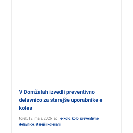
V Domžalah izvedli preventivno
delavnico za starejše uporabnike e-
koles
torek, 12. maja, 2026
Tagi:
e-kolo
,
kolo
,
preventivne
delavnice
,
starejši kolesarji