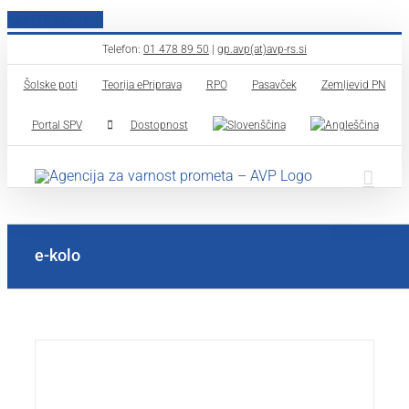
Skip to content
Telefon:
01 478 89 50
|
gp.avp(at)avp-rs.si
Šolske poti
Teorija ePriprava
RPO
Pasavček
Zemljevid PN
Portal SPV
Dostopnost
e-kolo