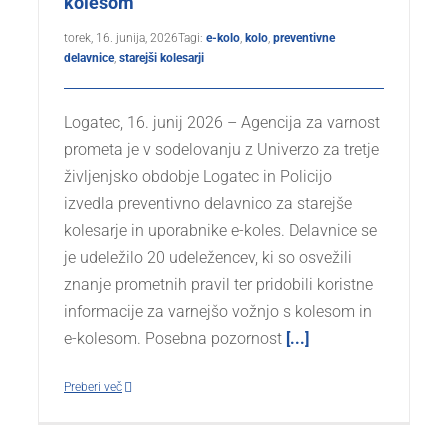
kolesom
torek, 16. junija, 2026
Tagi:
e-kolo
,
kolo
,
preventivne
delavnice
,
starejši kolesarji
Logatec, 16. junij 2026 – Agencija za varnost
prometa je v sodelovanju z Univerzo za tretje
življenjsko obdobje Logatec in Policijo
izvedla preventivno delavnico za starejše
kolesarje in uporabnike e-koles. Delavnice se
je udeležilo 20 udeležencev, ki so osvežili
znanje prometnih pravil ter pridobili koristne
informacije za varnejšo vožnjo s kolesom in
e-kolesom. Posebna pozornost
[...]
Preberi več