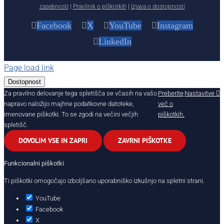
zasebnosti
|
Pravilnik o piškotkih
|
Izjava o dostopnosti
Facebook
X
YouTube
Instagram
LinkedIn
Page load link
Dostopnost
Za pravilno delovanje tega spletišča se včasih na vašo
Preberite
Nastavitve
napravo naložijo majhne podatkovne datoteke,
več o
imenovane piškotki. To se zgodi na večini večjih
piškotkih.
spletišč.
DOVOLIM VSE IN ZAPRI
ZAVRNI PIŠKOTKE
Funkcionalni piškotki
Ti piškotki omogočajo izboljšano uporabniško izkušnjo na spletni strani.
YouTube
Facebook
X