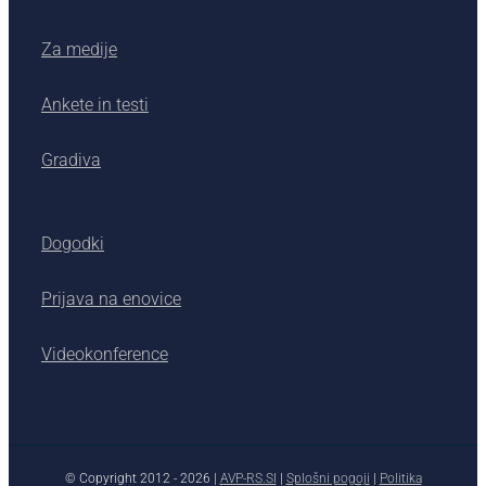
Za medije
Ankete in testi
Gradiva
Dogodki
Prijava na enovice
Videokonference
© Copyright 2012 -
2026 |
AVP-RS.SI
|
Splošni pogoji
|
Politika