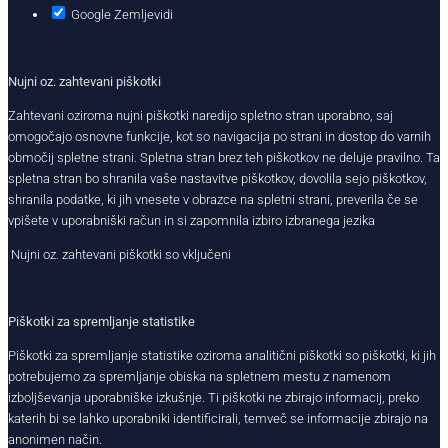
Google Zemljevidi
Nujni oz. zahtevani piškotki
Zahtevani oziroma nujni piškotki naredijo spletno stran uporabno, saj
omogočajo osnovne funkcije, kot so navigacija po strani in dostop do varnih
območij spletne strani. Spletna stran brez teh piškotkov ne deluje pravilno. Ta
spletna stran bo shranila vaše nastavitve piškotkov, dovolila sejo piškotkov,
shranila podatke, ki jih vnesete v obrazce na spletni strani, preverila če se
vpišete v uporabniški račun in si zapomnila izbiro izbranega jezika
Nujni oz. zahtevani piškotki so vključeni
Piškotki za spremljanje statistike
Piškotki za spremljanje statistike oziroma analitični piškotki so piškotki, ki jih
potrebujemo za spremljanje obiska na spletnem mestu z namenom
izboljševanja uporabniške izkušnje. Ti piškotki ne zbirajo informacij, preko
katerih bi se lahko uporabniki identificirali, temveč se informacije zbirajo na
anonimen način.