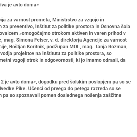
dva je avto doma«
ija za varnost prometa, Ministrstvo za
vzgojo in
 za preventivo,
Inštitut za politike prostora
in Osnovna šola
menovalcem »omogočajmo otrokom aktiven in varen prihod v
e, mag. Simona Felser, v. d. direktorja Agencije za varnost
cije, Boštjan Koritnik, podžupan MOL, mag. Tanja Rozman,
 vodja projektov na Inštitutu za politike prostora, so
etni vzgoji otrok in odgovornosti, ki jo imamo odrasli, da
 2 je avto doma«, dogodku pred šolskim poslopjem pa so se
Medvedke Pike. Učenci od prvega do petega razreda so se
som pa so spoznavali pomen doslednega nošenja zaščitne