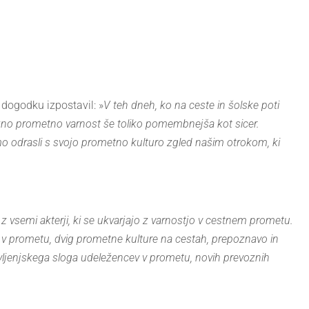
a dogodku izpostavil: »
V teh dneh, ko na ceste in šolske poti
trezno prometno varnost še toliko pomembnejša kot sicer.
mo odrasli s svojo prometno kulturo zgled našim otrokom, ki
 z vsemi akterji, ki se ukvarjajo z varnostjo v cestnem prometu.
 prometu, dvig prometne kulture na cestah, prepoznavo in
vljenjskega sloga udeležencev v prometu, novih prevoznih