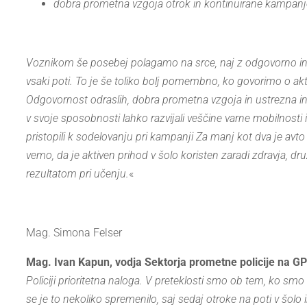
dobra prometna vzgoja otrok in kontinuirane kampanj
Voznikom še posebej polagamo na srce, naj z odgovorno i
vsaki poti. To je še toliko bolj pomembno, ko govorimo o ak
Odgovornost odraslih, dobra prometna vzgoja in ustrezna in
v svoje sposobnosti lahko razvijali veščine varne mobilnosti
pristopili k sodelovanju pri kampanji Za manj kot dva je avto 
vemo, da je aktiven prihod v šolo koristen zaradi zdravja,
dru
rezultatom pri učenju.
«
Mag. Simona Felser
Mag. Ivan Kapun, vodja Sektorja prometne policije na G
Policiji prioritetna naloga. V preteklosti smo ob tem, ko smo 
se je to nekoliko spremenilo, saj sedaj otroke na poti v šolo 