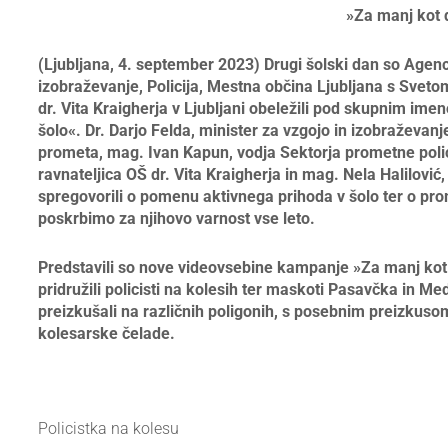
»Za manj kot 
(Ljubljana, 4. september 2023) Drugi šolski dan so Agenc
izobraževanje, Policija, Mestna občina Ljubljana
s Svetom
dr. Vita Kraigherja v Ljubljani obeležili pod skupnim i
šolo«. D
r. Darjo Felda, minister za vzgojo in izobraževanj
prometa, mag. Ivan Kapun, vodja Sektorja prometne poli
ravnateljica OŠ dr. Vita Kraigherja in mag. Nela Halilović,
spregovorili o pomenu aktivnega prihoda v šolo ter o prom
poskrbimo za njihovo varnost vse leto.
Predstavili so nove videovsebine kampanje »Za manj kot
pridružili policisti na kolesih ter maskoti Pasavčka in 
preizkušali na različnih poligonih, s posebnim preizku
kolesarske čelade.
Policistka na kolesu