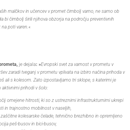
 naših malčkov in učencev v promet čimbolj varno, ne samo ob
 bi čimbolj širili njihova obzorja na področju preventivnih
k na poti varen.
«
 prometa,
je dejala
: »
Evropski svet za varnost v prometu v
šev zaradi tveganj v prometu vplivata na izbiro načina prihoda v
peš ali s kolesom. Zato izpostavljamo tri sklope, s katerimi je
ktivnimi prihodi v šolo:
ij omejene hitrosti, ki so z ustreznimi infrastrukturnimi ukrepi
in trajnostno mobilnost v naseljih,
 zaščitne kolesarske čelade, tehnično brezhibno in opremljeno
cija peš-busov in bici-busov,