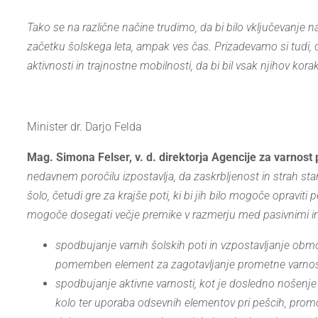
Tako se na različne načine trudimo, da bi bilo vključevanje
začetku šolskega leta, ampak ves čas. Prizadevamo si tudi, da
aktivnosti in trajnostne mobilnosti, da bi bil vsak njihov kora
Minister dr. Darjo Felda
Mag. Simona Felser, v. d. direktorja Agencije za varnost
nedavnem poročilu izpostavlja, da zaskrbljenost in strah star
šolo, četudi gre za krajše poti, ki bi jih bilo mogoče opraviti 
mogoče dosegati večje premike v razmerju med pasivnimi in a
spodbujanje varnih šolskih poti in vzpostavljanje območ
pomemben element za zagotavljanje prometne varnosti 
spodbujanje aktivne varnosti, kot je dosledno nošenje
kolo ter uporaba odsevnih elementov pri pešcih, promo