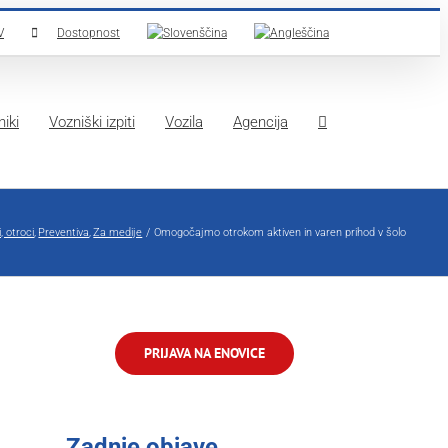
V
Dostopnost
iki
Vozniški izpiti
Vozila
Agencija
, otroci
Preventiva
Za medije
Omogočajmo otrokom aktiven in varen prihod v šolo
PRIJAVA NA ENOVICE
Zadnje objave