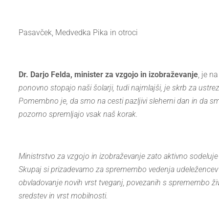
Pasavček, Medvedka Pika in otroci
Dr. Darjo Felda, minister za vzgojo in izobraževanje
, je n
ponovno stopajo naši šolarji, tudi najmlajši, je skrb za us
Pomembno je, da smo na cesti pazljivi sleherni dan in da s
pozorno spremljajo vsak naš korak.
Ministrstvo za vzgojo in izobraževanje zato aktivno sodeluje
Skupaj si prizadevamo za spremembo vedenja udeležencev v
obvladovanje novih vrst tveganj, povezanih s spremembo ži
sredstev in vrst mobilnosti.