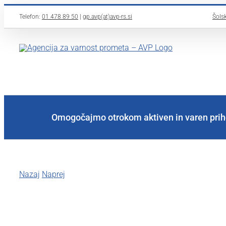
Skip
Telefon:
01 478 89 50
|
gp.avp(at)avp-rs.si
Šolsk
to
content
Omogočajmo otrokom aktiven in varen prih
Nazaj
Naprej
View
Larger
Image