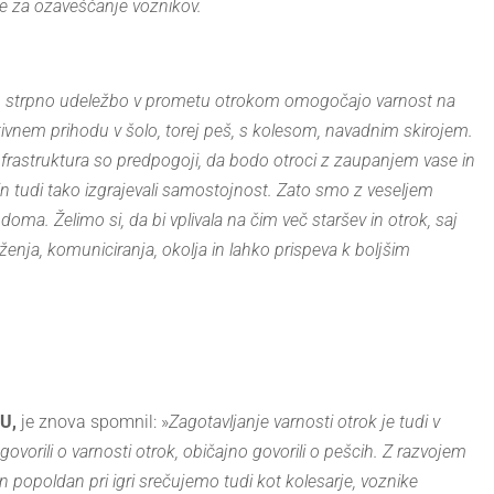
e za ozaveščanje voznikov.
n strpno udeležbo v prometu otrokom omogočajo varnost na
tivnem prihodu v šolo, torej peš, s kolesom, navadnim skirojem.
frastruktura so predpogoji, da bodo otroci z zaupanjem vase in
 in tudi tako izgrajevali samostojnost. Zato smo z veseljem
doma. Želimo si, da bi vplivala na čim več staršev in otrok, saj
ženja, komuniciranja, okolja in lahko prispeva k boljšim
PU,
je znova spomnil: »
Zagotavljanje varnosti otrok je tudi v
govorili o varnosti otrok, običajno govorili o pešcih. Z razvojem
in popoldan pri igri srečujemo tudi kot kolesarje, voznike