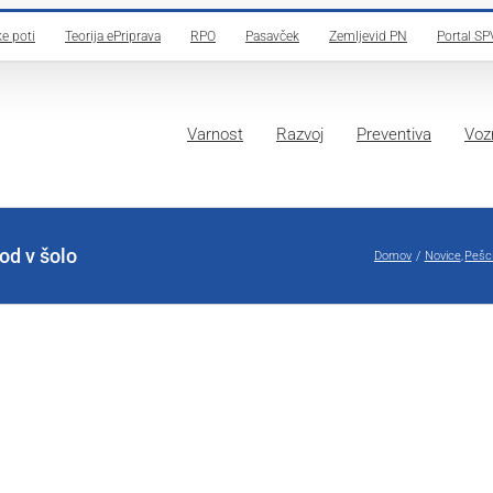
e poti
Teorija ePriprava
RPO
Pasavček
Zemljevid PN
Portal SP
Varnost
Razvoj
Preventiva
Vozn
od v šolo
Domov
Novice
Pešci