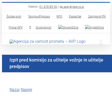
Skip
Telefon:
01 478 89 50
|
gp.avp(at)avp-rs.si
to
Šolske poti
Teorija ePriprava
RPO
Pasavček
Zemljevid PN
content
Portal SPV
Dostopnost
Izpit pred komisijo za učitelje vožnje in učitelje
predpisov
Nazaj
Naprej
View
Larger
Image