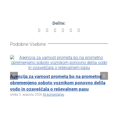
Delite:
Facebook
X
Reddit
LinkedIn
Pinterest
Email
Podobne Vsebine
Kl
Agencija za varnost prometa bo na prometno
zb
obremenjeno soboto voznikom ponovno delila
tor
vodo in ozaveščala o reševalnem pasu
sreda, 5. avgusta, 2026
Ni komentarjev