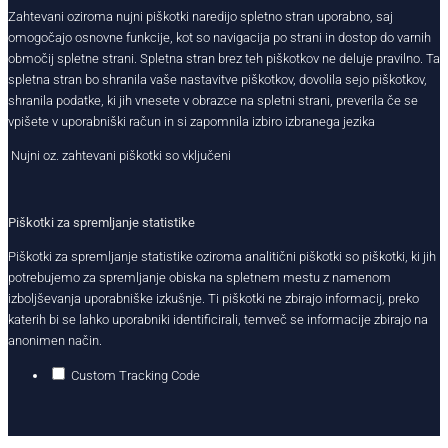
Zahtevani oziroma nujni piškotki naredijo spletno stran uporabno, saj
omogočajo osnovne funkcije, kot so navigacija po strani in dostop do varnih
območij spletne strani. Spletna stran brez teh piškotkov ne deluje pravilno. Ta
spletna stran bo shranila vaše nastavitve piškotkov, dovolila sejo piškotkov,
shranila podatke, ki jih vnesete v obrazce na spletni strani, preverila če se
vpišete v uporabniški račun in si zapomnila izbiro izbranega jezika
Nujni oz. zahtevani piškotki so vključeni
Piškotki za spremljanje statistike
Piškotki za spremljanje statistike oziroma analitični piškotki so piškotki, ki jih
potrebujemo za spremljanje obiska na spletnem mestu z namenom
izboljševanja uporabniške izkušnje. Ti piškotki ne zbirajo informacij, preko
katerih bi se lahko uporabniki identificirali, temveč se informacije zbirajo na
anonimen način.
Custom Tracking Code