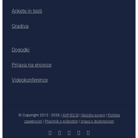
Ankete in testi
Gradiva
Dogodki
Prijava na enovice
Videokonference
© Copyright 2012 -
2026 |
AVP-RS.SI
|
Splošni pogoji
|
Politika
zasebnosti
|
Pravilnik o piškotkih
|
Izjava o dostopnosti
Facebook
X
YouTube
Instagram
LinkedIn