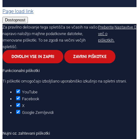
Page load link
Dostopnost
Za pravilno delovanje tega spletišča se včasih na vašo
Preberite
Nastavitve
napravo naložijo majhne podatkovne datoteke,
več o
imenovane piškotki. To se zgodi na večini večjih
piškotkih.
spletišč.
DOVOLIM VSE IN ZAPRI
ZAVRNI PIŠKOTKE
Funkcionalni piškotki
Ti piškotki omogočajo izboljšano uporabniško izkušnjo na spletni strani.
YouTube
Facebook
X
Google Zemljevidi
Nujni oz. zahtevani piškotki