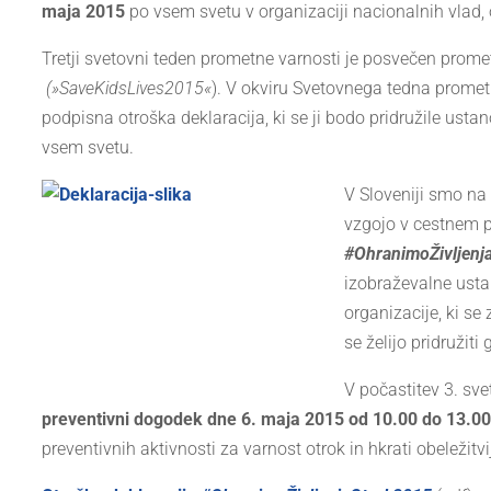
maja 2015
po vsem svetu v organizaciji nacionalnih vlad, 
Tretji svetovni teden prometne varnosti je posvečen prom
(»SaveKidsLives2015«
). V okviru Svetovnega tedna promet
podpisna otroška deklaracija, ki se ji bodo pridružile u
vsem svetu.
V Sloveniji smo na
vzgojo v cestnem p
#
Ohranimo
Življenj
izobraževalne usta
organizacije, ki s
se želijo pridružit
V počastitev 3. sv
preventivni dogodek dne 6. maja 2015 od 10.00 do 13.00
preventivnih aktivnosti za varnost otrok in hkrati obeležitv