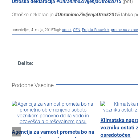
Otroška deklaracija
#
Ohranimo
Življenja
Otrok
2015
(pdf)
Otroško deklaracijo
#
Ohranimo
Življenja
Otrok
2015
lahko p
ponedeljek, 4. maja, 2015
Tagi:
otroci
,
OZN
,
Projekt Pasavček
,
prometna varno
Delite:
Podobne Vsebine
Klimatska nap
vozniku ostati 
Agencija za varnost prometa bo na
osredotočen