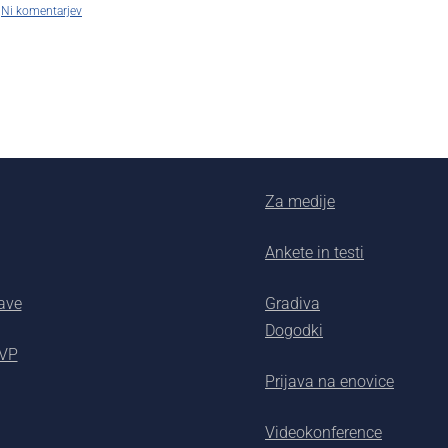
Ni komentarjev
Za medije
Ankete in testi
ave
Gradiva
Dogodki
AVP
Prijava na enovice
Videokonference