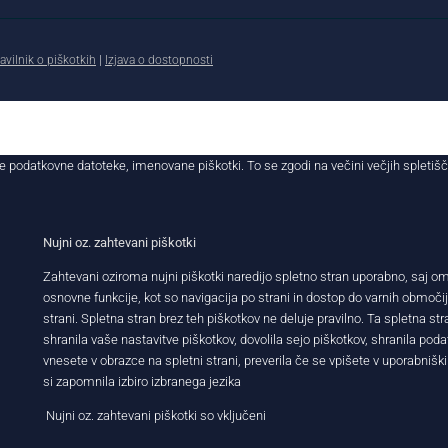
avilnik o piškotkih
|
Izjava o dostopnosti
e podatkovne datoteke, imenovane piškotki. To se zgodi na večini večjih spletiš
Nujni oz. zahtevani piškotki
Zahtevani oziroma nujni piškotki naredijo spletno stran uporabno, saj 
osnovne funkcije, kot so navigacija po strani in dostop do varnih območi
strani. Spletna stran brez teh piškotkov ne deluje pravilno. Ta spletna str
shranila vaše nastavitve piškotkov, dovolila sejo piškotkov, shranila podatk
vnesete v obrazce na spletni strani, preverila če se vpišete v uporabniški
si zapomnila izbiro izbranega jezika
Nujni oz. zahtevani piškotki so vključeni