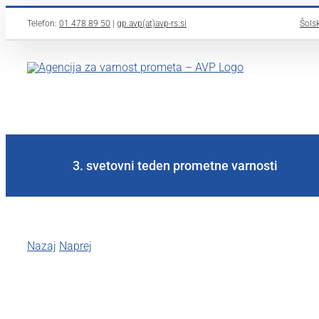
Skip
Telefon:
01 478 89 50
|
gp.avp(at)avp-rs.si
Šolsk
to
content
3. svetovni teden prometne varnosti
Nazaj
Naprej
View
Larger
Image