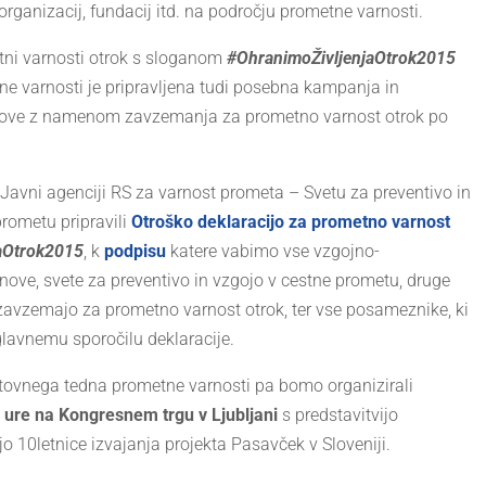
organizacij, fundacij itd. na področju prometne varnosti.
etni varnosti otrok s sloganom
#
Ohranimo
Življenja
Otrok
2015
ne varnosti je pripravljena tudi posebna kampanja in
stanove z namenom zavzemanja za prometno varnost otrok po
 Javni agenciji RS za varnost prometa – Svetu za preventivo in
rometu pripravili
Otroško deklaracijo za prometno varnost
a
Otrok
2015
, k
podpisu
katere vabimo vse vzgojno-
nove, svete za preventivo in vzgojo v cestne prometu, druge
e zavzemajo za prometno varnost otrok, ter vse posameznike, ki
i glavnemu sporočilu deklaracije.
etovnega tedna prometne varnosti pa bomo organizirali
 ure na Kongresnem trgu v Ljubljani
s predstavitvijo
ijo 10letnice izvajanja projekta Pasavček v Sloveniji.