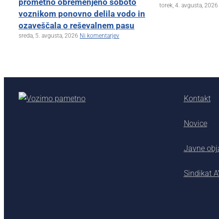
prometno obremenjeno soboto
torek, 4. avgusta, 2026
voznikom ponovno delila vodo in
ozaveščala o reševalnem pasu
sreda, 5. avgusta, 2026
Ni komentarjev
Kontakt
Novice
Javne obj
Sindikat 