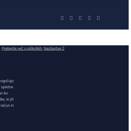
Facebook
X
YouTube
Instagram
LinkedIn
č.
Preberite več o piškotkih.
Nastavitve
omogočajo
j spletne
an bo
e, ki jih
 račun in