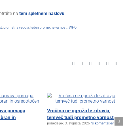
otrdite na
tem spletnem naslovu
.
st
,
prometna vzgoja
,
teden prometne varnosti
,
WHO
Facebook
X
Reddit
LinkedIn
Pinterest
Emai
rava pomaga
Vročina ne ogroža le zdravja,
zbran in
temveč tudi prometno varnost
ponedeljek, 3. avgusta, 2026
Ni komentarjev