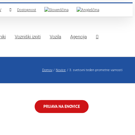
V
Dostopnost
iki
Vozniški izpiti
Vozila
Agencija
Domov
Novice
3. svetovni teden prometne varnosti
PRIJAVA NA ENOVICE