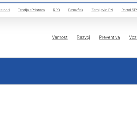
e poti
Teorija ePriprava
RPO
Pasavček
Zemljevid PN
Portal SP
Varnost
Razvoj
Preventiva
Vozn