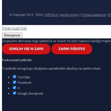
© Copyright 2012 -
2026 |
AVP-RS.SI
|
Splošni pogoji
|
Politika zasebnosti
|
Pr
Page load link
Dostopnost
Za pravilno delovanje tega spletišča se včasih na vašo napravo naložijo majhn
DOVOLIM VSE IN ZAPRI
ZAVRNI PIŠKOTKE
Funkcionalni piškotki
Ti piškotki omogočajo izboljšano uporabniško izkušnjo na spletni strani.
YouTube
Facebook
X
Google Zemljevidi